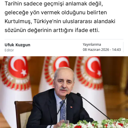
Tarihin sadece geçmişi anlamak değil,
Bilecik
geleceğe yön vermek olduğunu belirten
Bingöl
Kurtulmuş, Türkiye’nin uluslararası alandaki
sözünün değerinin arttığını ifade etti.
Bitlis
Bolu
Ufuk Kuzgun
Yayınlanma
08 Haziran 2026 - 14:43
Editör
Burdur
Bursa
Çanakkale
Çankırı
Çorum
Denizli
Diyarbakır