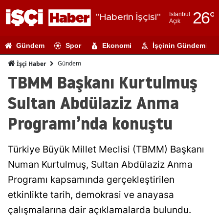
26
°
İstanbul
"Haberin İşçisi"
Açık
Adana
Gündem
Spor
Ekonomi
İşçinin Gündemi
Adıyaman
Gündem
İşçi Haber
Afyonkarahi
TBMM Başkanı Kurtulmuş
Ağrı
Sultan Abdülaziz Anma
Amasya
Programı’nda konuştu
Ankara
Türkiye Büyük Millet Meclisi (TBMM) Başkanı
Antalya
Numan Kurtulmuş, Sultan Abdülaziz Anma
Artvin
Programı kapsamında gerçekleştirilen
Aydın
etkinlikte tarih, demokrasi ve anayasa
çalışmalarına dair açıklamalarda bulundu.
Balıkesir