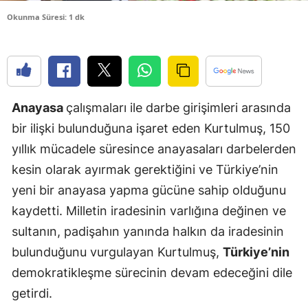
Edirne
Okunma Süresi: 1 dk
Elazığ
Erzincan
Erzurum
Anayasa
çalışmaları ile darbe girişimleri arasında
bir ilişki bulunduğuna işaret eden Kurtulmuş, 150
Eskişehir
yıllık mücadele süresince anayasaları darbelerden
Gaziantep
kesin olarak ayırmak gerektiğini ve Türkiye’nin
Giresun
yeni bir anayasa yapma gücüne sahip olduğunu
kaydetti. Milletin iradesinin varlığına değinen ve
Gümüşhan
sultanın, padişahın yanında halkın da iradesinin
Hakkari
bulunduğunu vurgulayan Kurtulmuş,
Türkiye’nin
Hatay
demokratikleşme sürecinin devam edeceğini dile
getirdi.
Isparta