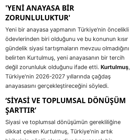
'YENI ANAYASA BIR
Mersin
ZORUNLULUKTUR'
İstanbul
Yeni bir anayasa yapmanın Türkiye’nin öncelikli
İzmir
ödevlerinden biri olduğunu ve bu konunun kısır
Kars
gündelik siyasi tartışmaların mevzuu olmadığını
belirten Kurtulmuş, yeni anayasanın bir tercih
Kastamonu
değil zorunluluk olduğunu ifade etti.
Kurtulmuş
,
Kayseri
Türkiye'nin 2026-2027 yıllarında çağdaş
anayasasını gerçekleştireceğini söyledi.
Kırklareli
‘SIYASI VE TOPLUMSAL DÖNÜŞÜM
Kırşehir
ŞARTTIR’
Kocaeli
Siyasi ve toplumsal dönüşümün gerekliliğine
Konya
dikkat çeken Kurtulmuş, Türkiye'nin artık
Kütahya