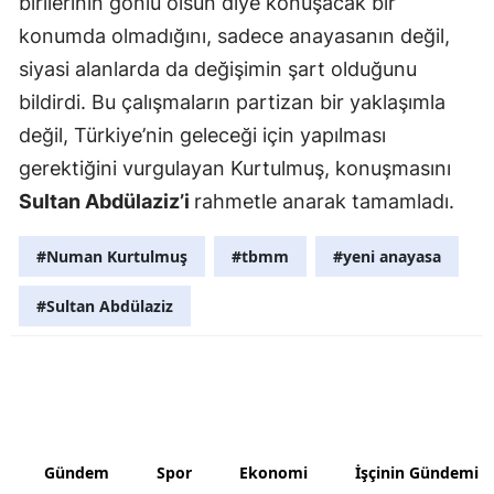
birilerinin gönlü olsun diye konuşacak bir
Malatya
konumda olmadığını, sadece anayasanın değil,
siyasi alanlarda da değişimin şart olduğunu
Manisa
bildirdi. Bu çalışmaların partizan bir yaklaşımla
Kahramanm
değil, Türkiye’nin geleceği için yapılması
gerektiğini vurgulayan Kurtulmuş, konuşmasını
Mardin
Sultan Abdülaziz’i
rahmetle anarak tamamladı.
Muğla
#Numan Kurtulmuş
#tbmm
#yeni anayasa
Muş
Nevşehir
#Sultan Abdülaziz
Niğde
Ordu
Rize
Gündem
Spor
Ekonomi
İşçinin Gündemi
Sakarya