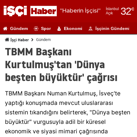
32
°
İstanbul
"Haberin İşçisi"
Açık
Adana
Gündem
Spor
Ekonomi
İşçinin Gündemi
Adıyaman
Gündem
İşçi Haber
Afyonkarahi
TBMM Başkanı
Ağrı
Kurtulmuş'tan 'Dünya
Amasya
beşten büyüktür' çağrısı
Ankara
TBMM Başkanı Numan Kurtulmuş, İsveç'te
Antalya
yaptığı konuşmada mevcut uluslararası
Artvin
sistemin tıkandığını belirterek, "Dünya beşten
Aydın
büyüktür" vurgusuyla adil bir küresel
ekonomik ve siyasi mimari çağrısında
Balıkesir