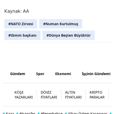
Yozgat
Kaynak: AA
Zonguldak
#NATO Zirvesi
#Numan Kurtulmuş
Aksaray
#tbmm başkanı
#Dünya Beşten Büyüktür
Bayburt
Karaman
Kırıkkale
Batman
Gündem
Spor
Ekonomi
İşçinin Gündemi
Şırnak
KÖŞE
DÖVİZ
ALTIN
KRİPTO
Bartın
YAZARLARI
FİYATLARI
FİYATLARI
PARALAR
Ardahan
#
Kaza
#
#transfer
#
#fenerbahçe
#
Albay Özlem Karapınar
#
Iğdır