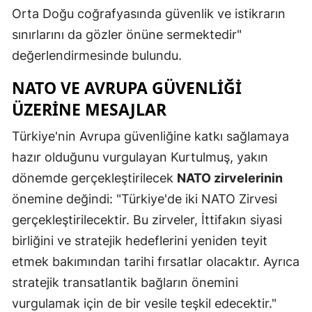
Orta Doğu coğrafyasında güvenlik ve istikrarın
Malatya
sınırlarını da gözler önüne sermektedir"
Manisa
değerlendirmesinde bulundu.
Kahramanm
NATO VE AVRUPA GÜVENLIĞI
ÜZERINE MESAJLAR
Mardin
Türkiye'nin Avrupa güvenliğine katkı sağlamaya
Muğla
hazır olduğunu vurgulayan Kurtulmuş, yakın
Muş
dönemde gerçekleştirilecek
NATO zirvelerinin
Nevşehir
önemine değindi: "Türkiye'de iki NATO Zirvesi
gerçekleştirilecektir. Bu zirveler, İttifakın siyasi
Niğde
birliğini ve stratejik hedeflerini yeniden teyit
Ordu
etmek bakımından tarihi fırsatlar olacaktır. Ayrıca
Rize
stratejik transatlantik bağların önemini
vurgulamak için de bir vesile teşkil edecektir."
Sakarya