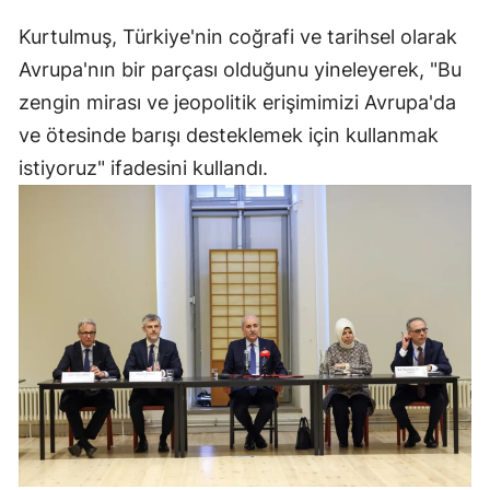
Kurtulmuş, Türkiye'nin coğrafi ve tarihsel olarak
Samsun
Avrupa'nın bir parçası olduğunu yineleyerek, "Bu
Siirt
zengin mirası ve jeopolitik erişimimizi Avrupa'da
Sinop
ve ötesinde barışı desteklemek için kullanmak
istiyoruz" ifadesini kullandı.
Sivas
Tekirdağ
Tokat
Trabzon
Tunceli
Şanlıurfa
Uşak
Van