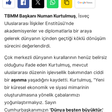
Edirne
TBMM Başkanı Numan Kurtulmuş
, İsveç
Elazığ
Uluslararası İlişkiler Enstitüsü'nde
Erzincan
akademisyenler ve diplomatlarla bir araya
Erzurum
gelerek dünyanın içinden geçtiği köklü dönüşüm
sürecini değerlendirdi.
Eskişehir
Çok merkezli dünyanın kurallarının henüz belirsiz
Gaziantep
olduğunu ifade eden Kurtulmuş, mevcut
Giresun
uluslararası düzenin işlevsellik bakımından ciddi
Gümüşhan
bir
aşınma
yaşadığını kaydetti. Kurtulmuş, "Yeni
bir küresel ekonomik ve siyasi mimarinin
Hakkari
oluşturulmasına yönelik çabalarımızı
Hatay
yoğunlaştırmalıyız. Sayın
Isparta
Cumhurbaşkanımızın
'Dünya beşten büyüktür.'