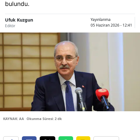
bulundu.
Bilecik
Bingöl
Ufuk Kuzgun
Yayınlanma
05 Haziran 2026 - 12:41
Editör
Bitlis
Bolu
Burdur
Bursa
Çanakkale
Çankırı
Çorum
KAYNAK: AA
Okunma Süresi: 2 dk
Denizli
Diyarbakır