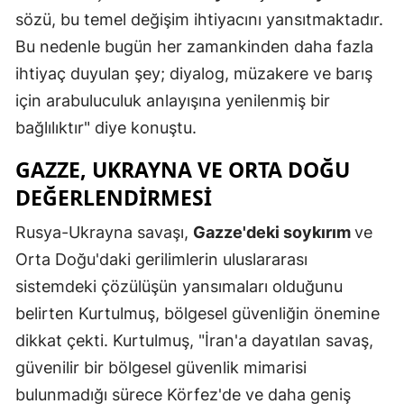
sözü, bu temel değişim ihtiyacını yansıtmaktadır.
Mersin
Bu nedenle bugün her zamankinden daha fazla
İstanbul
ihtiyaç duyulan şey; diyalog, müzakere ve barış
İzmir
için arabuluculuk anlayışına yenilenmiş bir
bağlılıktır" diye konuştu.
Kars
GAZZE, UKRAYNA VE ORTA DOĞU
Kastamonu
DEĞERLENDIRMESI
Kayseri
Rusya-Ukrayna savaşı,
Gazze'deki soykırım
ve
Kırklareli
Orta Doğu'daki gerilimlerin uluslararası
Kırşehir
sistemdeki çözülüşün yansımaları olduğunu
belirten Kurtulmuş, bölgesel güvenliğin önemine
Kocaeli
dikkat çekti. Kurtulmuş, "İran'a dayatılan savaş,
Konya
güvenilir bir bölgesel güvenlik mimarisi
bulunmadığı sürece Körfez'de ve daha geniş
Kütahya