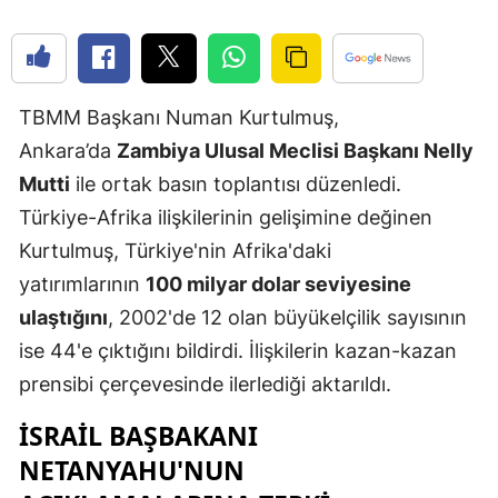
Edirne
Elazığ
TBMM Başkanı Numan Kurtulmuş,
Erzincan
Ankara’da
Zambiya Ulusal Meclisi Başkanı Nelly
Erzurum
Mutti
ile ortak basın toplantısı düzenledi.
Eskişehir
Türkiye-Afrika ilişkilerinin gelişimine değinen
Kurtulmuş, Türkiye'nin Afrika'daki
Gaziantep
yatırımlarının
100 milyar dolar seviyesine
Giresun
ulaştığını
, 2002'de 12 olan büyükelçilik sayısının
Gümüşhan
ise 44'e çıktığını bildirdi. İlişkilerin kazan-kazan
prensibi çerçevesinde ilerlediği aktarıldı.
Hakkari
İSRAIL BAŞBAKANI
Hatay
NETANYAHU'NUN
Isparta