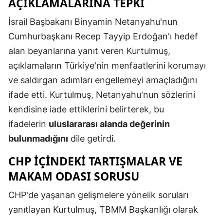
AÇIKLAMALARINA TEPKI
Mersin
İsrail Başbakanı Binyamin Netanyahu'nun
İstanbul
Cumhurbaşkanı Recep Tayyip Erdoğan'ı hedef
alan beyanlarına yanıt veren Kurtulmuş,
İzmir
açıklamaların Türkiye'nin menfaatlerini korumayı
Kars
ve saldırgan adımları engellemeyi amaçladığını
Kastamonu
ifade etti. Kurtulmuş, Netanyahu'nun sözlerini
kendisine iade ettiklerini belirterek, bu
Kayseri
ifadelerin
uluslararası alanda değerinin
Kırklareli
bulunmadığını
dile getirdi.
Kırşehir
CHP IÇINDEKI TARTIŞMALAR VE
MAKAM ODASI SORUSU
Kocaeli
Konya
CHP'de yaşanan gelişmelere yönelik soruları
yanıtlayan Kurtulmuş, TBMM Başkanlığı olarak
Kütahya