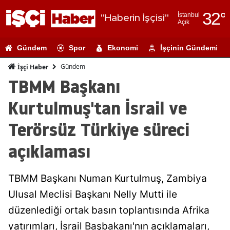
32
°
İstanbul
"Haberin İşçisi"
Açık
Adana
Gündem
Spor
Ekonomi
İşçinin Gündemi
Adıyaman
Gündem
İşçi Haber
Afyonkarahi
TBMM Başkanı
Ağrı
Kurtulmuş'tan İsrail ve
Amasya
Terörsüz Türkiye süreci
Ankara
açıklaması
Antalya
TBMM Başkanı Numan Kurtulmuş, Zambiya
Artvin
Ulusal Meclisi Başkanı Nelly Mutti ile
Aydın
düzenlediği ortak basın toplantısında Afrika
Balıkesir
yatırımları, İsrail Başbakanı'nın açıklamaları,