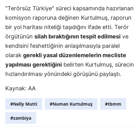
"Terörsüz Türkiye" süreci kapsamında hazırlanan
Samsun
komisyon raporuna değinen Kurtulmuş, raporun
Siirt
bir yol haritası niteliği taşıdığını ifade etti. Terör
örgütünün
silah bıraktığının tespit edilmesi
ve
Sinop
kendisini feshettiğinin anlaşılmasıyla paralel
Sivas
olarak
gerekli yasal düzenlemelerin mecliste
Tekirdağ
yapılması gerektiğini
belirten Kurtulmuş, sürecin
hızlandırılması yönündeki görüşünü paylaştı.
Tokat
Trabzon
Kaynak: AA
Tunceli
#Nelly Mutti
#Numan Kurtulmuş
#tbmm
Şanlıurfa
#zambiya
Uşak
Van