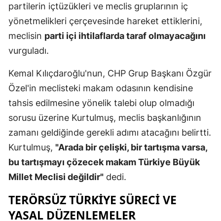
partilerin içtüzükleri ve meclis gruplarının iç
Malatya
yönetmelikleri çerçevesinde hareket ettiklerini,
meclisin
parti içi ihtilaflarda taraf olmayacağını
Manisa
vurguladı.
Kahramanm
Kemal Kılıçdaroğlu'nun, CHP Grup Başkanı Özgür
Mardin
Özel'in meclisteki makam odasının kendisine
Muğla
tahsis edilmesine yönelik talebi olup olmadığı
Muş
sorusu üzerine Kurtulmuş, meclis başkanlığının
zamanı geldiğinde gerekli adımı atacağını belirtti.
Nevşehir
Kurtulmuş,
"Arada bir çelişki, bir tartışma varsa,
Niğde
bu tartışmayı çözecek makam Türkiye Büyük
Millet Meclisi değildir"
dedi.
Ordu
TERÖRSÜZ TÜRKIYE SÜRECI VE
Rize
YASAL DÜZENLEMELER
Sakarya