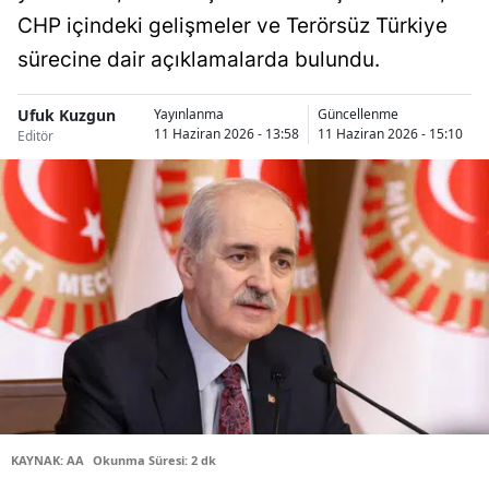
CHP içindeki gelişmeler ve Terörsüz Türkiye
Bilecik
sürecine dair açıklamalarda bulundu.
Bingöl
Bitlis
Ufuk Kuzgun
Yayınlanma
Güncellenme
11 Haziran 2026 - 13:58
11 Haziran 2026 - 15:10
Editör
Bolu
Burdur
Bursa
Çanakkale
Çankırı
Çorum
Denizli
KAYNAK: AA
Okunma Süresi: 2 dk
Diyarbakır