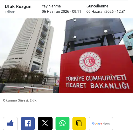
Ufuk Kuzgun
Bilecik
Yayınlanma
Güncellenme
06 Haziran 2026 - 09:11
06 Haziran 2026 - 12:31
Editör
Bingöl
Bitlis
Bolu
Burdur
Bursa
Çanakkale
Çankırı
Okunma Süresi: 2 dk
Çorum
Denizli
Diyarbakır