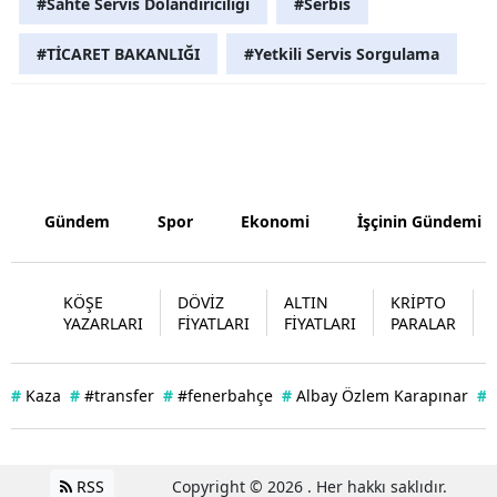
#Sahte Servis Dolandırıcılığı
#Serbis
Samsun
#TİCARET BAKANLIĞI
#Yetkili Servis Sorgulama
Siirt
Sinop
Sivas
Tekirdağ
Gündem
Spor
Ekonomi
İşçinin Gündemi
Tokat
KÖŞE
DÖVİZ
ALTIN
KRİPTO
Trabzon
YAZARLARI
FİYATLARI
FİYATLARI
PARALAR
Tunceli
#
Kaza
#
#transfer
#
#fenerbahçe
#
Albay Özlem Karapınar
#
Şanlıurfa
Uşak
RSS
Copyright © 2026 . Her hakkı saklıdır.
Van