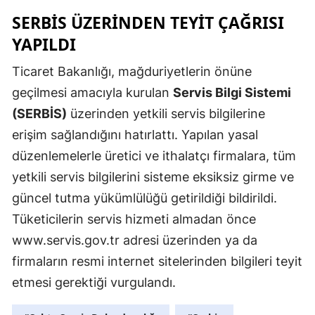
SERBİS ÜZERINDEN TEYIT ÇAĞRISI
Malatya
YAPILDI
Manisa
Ticaret Bakanlığı, mağduriyetlerin önüne
Kahramanm
geçilmesi amacıyla kurulan
Servis Bilgi Sistemi
Mardin
(SERBİS)
üzerinden yetkili servis bilgilerine
erişim sağlandığını hatırlattı. Yapılan yasal
Muğla
düzenlemelerle üretici ve ithalatçı firmalara, tüm
Muş
yetkili servis bilgilerini sisteme eksiksiz girme ve
Nevşehir
güncel tutma yükümlülüğü getirildiği bildirildi.
Tüketicilerin servis hizmeti almadan önce
Niğde
www.servis.gov.tr adresi üzerinden ya da
Ordu
firmaların resmi internet sitelerinden bilgileri teyit
Rize
etmesi gerektiği vurgulandı.
Sakarya