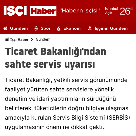
26
°
İstanbul
"Haberin İşçisi"
Açık
Adana
Gündem
Spor
Ekonomi
İşçinin Gündemi
Adıyaman
Gündem
İşçi Haber
Afyonkarahi
Ticaret Bakanlığı'ndan
Ağrı
sahte servis uyarısı
Amasya
Ticaret Bakanlığı, yetkili servis görünümünde
Ankara
faaliyet yürüten sahte servislere yönelik
Antalya
denetim ve idari yaptırımların sürdüğünü
Artvin
belirterek, tüketicilerin doğru bilgiye ulaşması
amacıyla kurulan Servis Bilgi Sistemi (SERBİS)
Aydın
uygulamasının önemine dikkat çekti.
Balıkesir