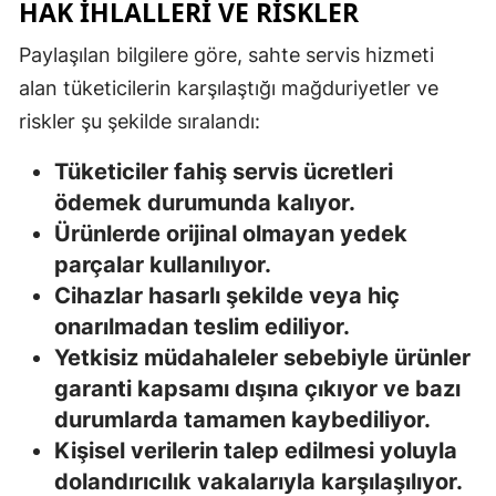
HAK IHLALLERI VE RISKLER
Mersin
Paylaşılan bilgilere göre, sahte servis hizmeti
İstanbul
alan tüketicilerin karşılaştığı mağduriyetler ve
riskler şu şekilde sıralandı:
İzmir
Kars
Tüketiciler fahiş servis ücretleri
ödemek durumunda kalıyor.
Kastamonu
Ürünlerde orijinal olmayan yedek
Kayseri
parçalar kullanılıyor.
Cihazlar hasarlı şekilde veya hiç
Kırklareli
onarılmadan teslim ediliyor.
Kırşehir
Yetkisiz müdahaleler sebebiyle ürünler
garanti kapsamı dışına çıkıyor ve bazı
Kocaeli
durumlarda tamamen kaybediliyor.
Konya
Kişisel verilerin talep edilmesi yoluyla
dolandırıcılık vakalarıyla karşılaşılıyor.
Kütahya