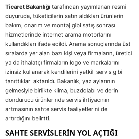
Ticaret Bakanlığı
tarafından yayımlanan resmi
Edirne
duyuruda, tüketicilerin satın aldıkları ürünlerin
Elazığ
bakım, onarım ve montaj gibi satış sonrası
Erzincan
hizmetlerinde internet arama motorlarını
kullandıkları ifade edildi. Arama sonuçlarında üst
Erzurum
sıralarda yer alan bazı kişi veya firmaların, üretici
Eskişehir
ya da ithalatçı firmaların logo ve markalarını
Gaziantep
izinsiz kullanarak kendilerini yetkili servis gibi
tanıttıkları aktarıldı. Bakanlık, yaz aylarının
Giresun
gelmesiyle birlikte klima, buzdolabı ve derin
Gümüşhan
dondurucu ürünlerinde servis ihtiyacının
artmasının sahte servis faaliyetlerini de
Hakkari
artırdığını belirtti.
Hatay
SAHTE SERVISLERIN YOL AÇTIĞI
Isparta