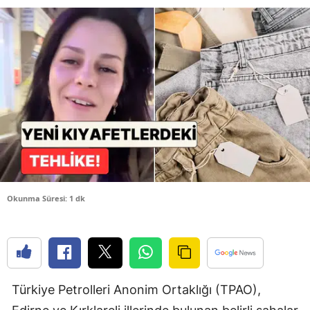
Bilecik
Bingöl
Bitlis
Bolu
Burdur
Bursa
Çanakkale
Okunma Süresi: 1 dk
Çankırı
Çorum
Denizli
Türkiye Petrolleri Anonim Ortaklığı (TPAO),
Diyarbakır