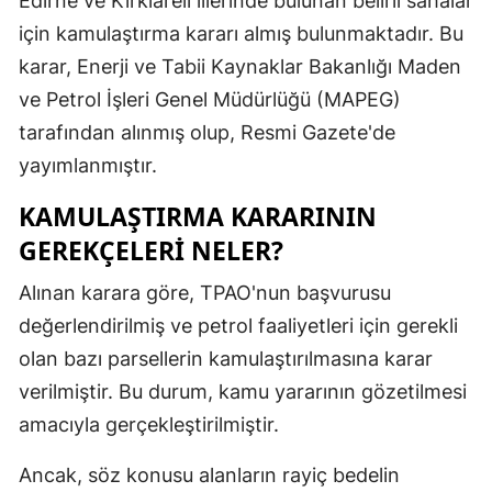
Edirne ve Kırklareli illerinde bulunan belirli sahalar
Edirne
için kamulaştırma kararı almış bulunmaktadır. Bu
karar, Enerji ve Tabii Kaynaklar Bakanlığı Maden
Elazığ
ve Petrol İşleri Genel Müdürlüğü (MAPEG)
Erzincan
tarafından alınmış olup, Resmi Gazete'de
Erzurum
yayımlanmıştır.
Eskişehir
KAMULAŞTIRMA KARARININ
GEREKÇELERI NELER?
Gaziantep
Alınan karara göre, TPAO'nun başvurusu
Giresun
değerlendirilmiş ve petrol faaliyetleri için gerekli
Gümüşhan
olan bazı parsellerin kamulaştırılmasına karar
Hakkari
verilmiştir. Bu durum, kamu yararının gözetilmesi
amacıyla gerçekleştirilmiştir.
Hatay
Ancak, söz konusu alanların rayiç bedelin
Isparta