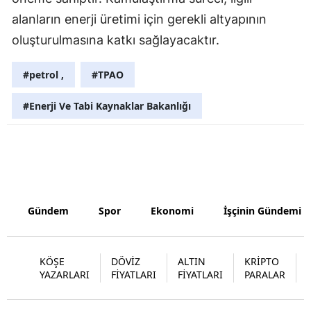
alanların enerji üretimi için gerekli altyapının
Malatya
oluşturulmasına katkı sağlayacaktır.
Manisa
#petrol ,
#TPAO
Kahramanm
#Enerji Ve Tabi Kaynaklar Bakanlığı
Mardin
Muğla
Muş
Nevşehir
Gündem
Spor
Ekonomi
İşçinin Gündemi
Niğde
Ordu
KÖŞE
DÖVİZ
ALTIN
KRİPTO
YAZARLARI
FİYATLARI
FİYATLARI
PARALAR
Rize
Sakarya