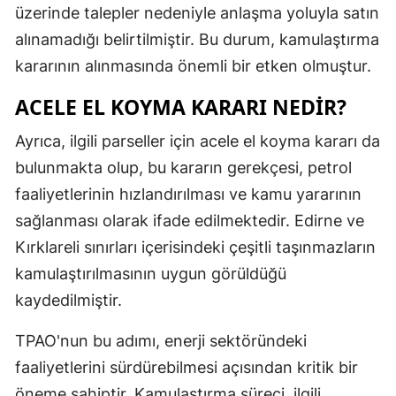
üzerinde talepler nedeniyle anlaşma yoluyla satın
Mersin
alınamadığı belirtilmiştir. Bu durum, kamulaştırma
İstanbul
kararının alınmasında önemli bir etken olmuştur.
İzmir
ACELE EL KOYMA KARARI NEDIR?
Kars
Ayrıca, ilgili parseller için acele el koyma kararı da
bulunmakta olup, bu kararın gerekçesi, petrol
Kastamonu
faaliyetlerinin hızlandırılması ve kamu yararının
Kayseri
sağlanması olarak ifade edilmektedir. Edirne ve
Kırklareli
Kırklareli sınırları içerisindeki çeşitli taşınmazların
kamulaştırılmasının uygun görüldüğü
Kırşehir
kaydedilmiştir.
Kocaeli
TPAO'nun bu adımı, enerji sektöründeki
Konya
faaliyetlerini sürdürebilmesi açısından kritik bir
Kütahya
öneme sahiptir. Kamulaştırma süreci, ilgili