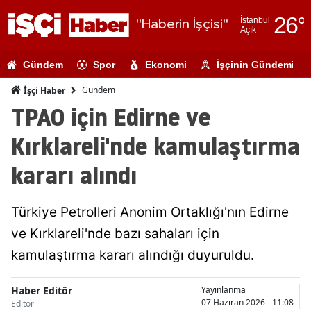
26
°
İstanbul
"Haberin İşçisi"
Açık
Adana
Gündem
Spor
Ekonomi
İşçinin Gündemi
Adıyaman
Gündem
İşçi Haber
Afyonkarahi
TPAO için Edirne ve
Ağrı
Kırklareli'nde kamulaştırma
Amasya
kararı alındı
Ankara
Türkiye Petrolleri Anonim Ortaklığı'nın Edirne
Antalya
ve Kırklareli'nde bazı sahaları için
Artvin
kamulaştırma kararı alındığı duyuruldu.
Aydın
Haber Editör
Yayınlanma
Balıkesir
07 Haziran 2026 - 11:08
Editör