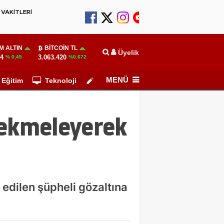
VAKİTLERİ
M ALTIN
BITCOIN TL
Üyelik
64
3.063.420
% 0,45
%0.672
MENÜ
Eğitim
Teknoloji
Köşe Yazarları
tekmeleyerek
edilen şüpheli gözaltına