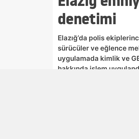
Elazığ emniy
denetimi
Elazığ’da polis ekiplerin
sürücüler ve eğlence mek
uygulamada kimlik ve GBT
hakkında işlem uyguland
Damla Eroğlu
Editör