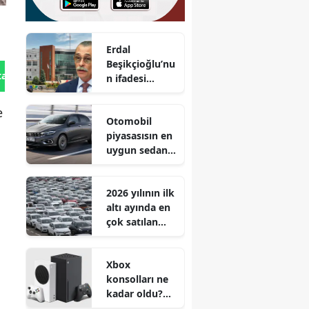
Erdal
Beşikçioğlu’nu
tan Gönder
n ifadesi
ortaya çıktı :
Aylık geliri 2,5
e
Otomobil
milyon TL
piyasasısın en
uygun sedan
tipi aracı!
Egea'dan
2026 yılının ilk
80.900 TL daha
altı ayında en
ucuz!
çok satılan
otomobil
markaları belli
Xbox
oldu
konsolları ne
kadar oldu?
Zam yapılacak