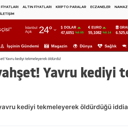
 FİYATLARI
ALTIN FİYATLARI
KRİPTO PARALAR
ECZANELER
NAMAZ 
İLETİŞİM
Adana
24
°
DOLAR
EURO
GRA
İstanbul
Adıyaman
çisi"
Açık
47,6051
55,1082
6.525,
%0.05
%0.14
Afyonkarahisar
İşçinin Gündemi
Magazin
Dünya
Sağlık
Ağrı
et! Yavru kediyi tekmeleyerek öldürdü!
Amasya
vahşet! Yavru kediyi 
Ankara
Antalya
Artvin
yavru kediyi tekmeleyerek öldürdüğü iddia 
Aydın
Balıkesir