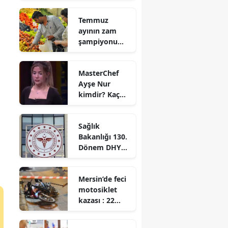
mı?
Temmuz
ayının zam
şampiyonu
hangi ürün
oldu?
MasterChef
Ayşe Nur
kimdir? Kaç
yaşında ve
nereli?
Sağlık
Bakanlığı 130.
Dönem DHY
kurası ne
zaman
Mersin’de feci
çekilecek?
motosiklet
Sonuçlar ne
kazası : 22
zaman
yaşındaki
açıklanacak?
sürücü