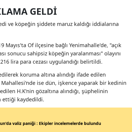
KLAMA GELDİ
Mersin
İstanbul
kedi ve köpeğin şiddete maruz kaldığı iddialarına
İzmir
 19 Mayıs'ta Of ilçesine bağlı Yenimahalle'de, "açık
Kars
ası sonucu sahipsiz köpeğin yaralanması" olayını
Kastamonu
216 lira para cezası uygulandığı belirtildi.
Kayseri
edilerek koruma altına alındığı ifade edilen
Kırklareli
ı Mahallesi'nde ise dün, işkence yaparak bir kedinin
ilen H.K'nin gözaltına alındığı, şüphelinin
Kırşehir
 ettiği kaydedildi.
Kocaeli
Konya
n'da valiz paniği : Ekipler incelemelerde bulundu
Kütahya