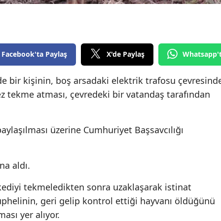
Edirne
Elazığ
Erzincan
Facebook'ta Paylaş
X'de Paylaş
Whatsapp'
Erzurum
nde bir kişinin, boş arsadaki elektrik trafosu çevresind
ez tekme atması, çevredeki bir vatandaş tarafından
Eskişehir
Gaziantep
ylaşılması üzerine Cumhuriyet Başsavcılığı
Giresun
Gümüşhane
na aldı.
Hakkari
kediyi tekmeledikten sonra uzaklaşarak istinat
Hatay
phelinin, geri gelip kontrol ettiği hayvanı öldüğünü
ması yer alıyor.
Isparta