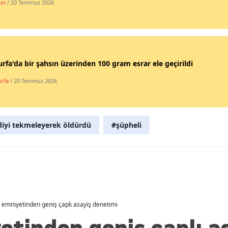
un
/ 20 Temmuz 2026
Malatya
Manisa
Kahramanmaraş
urfa'da bir şahsın üzerinden 100 gram esrar ele geçirildi
Mardin
urfa
/ 20 Temmuz 2026
Muğla
Muş
diyi tekmeleyerek öldürdü
#şüpheli
Nevşehir
Niğde
Ordu
Rize
ğ emniyetinden geniş çaplı asayiş denetimi
Sakarya