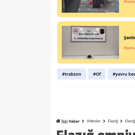
#Sams
Şanlı
#Şanlı
#trabzon
#Of
#yavru ke
Videolar
Elazığ
Elazı
İşçi Haber