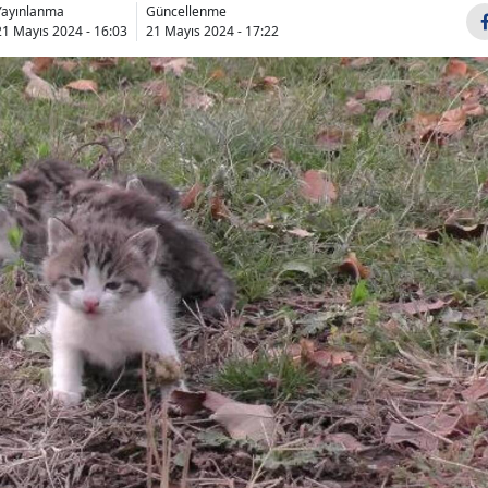
Yayınlanma
Güncellenme
Bilecik
21 Mayıs 2024 - 16:03
21 Mayıs 2024 - 17:22
Bingöl
Bitlis
Bolu
Burdur
Bursa
Çanakkale
Çankırı
Çorum
Denizli
Diyarbakır