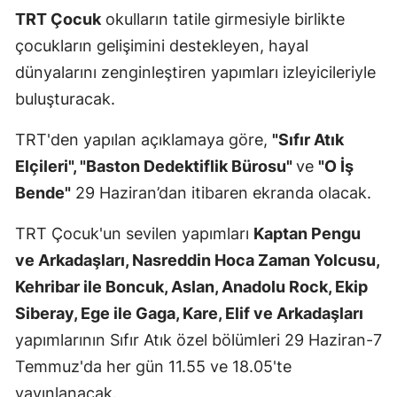
TRT Çocuk
okulların tatile girmesiyle birlikte
Edirne
çocukların gelişimini destekleyen, hayal
Elazığ
dünyalarını zenginleştiren yapımları izleyicileriyle
Erzincan
buluşturacak.
Erzurum
TRT'den yapılan açıklamaya göre,
"Sıfır Atık
Elçileri", "Baston Dedektiflik Bürosu"
ve
"O İş
Eskişehir
Bende"
29 Haziran’dan itibaren ekranda olacak.
Gaziantep
TRT Çocuk'un sevilen yapımları
Kaptan Pengu
Giresun
ve Arkadaşları, Nasreddin Hoca Zaman Yolcusu,
Gümüşhan
Kehribar ile Boncuk, Aslan, Anadolu Rock, Ekip
Siberay, Ege ile Gaga, Kare, Elif ve Arkadaşları
Hakkari
yapımlarının Sıfır Atık özel bölümleri 29 Haziran-7
Hatay
Temmuz'da her gün 11.55 ve 18.05'te
Isparta
yayınlanacak.