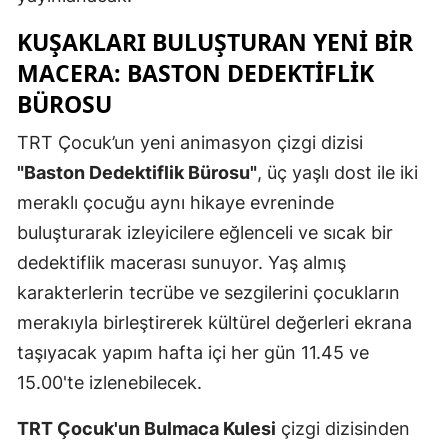
Mersin
KUŞAKLARI BULUŞTURAN YENI BIR
MACERA: BASTON DEDEKTIFLIK
İstanbul
BÜROSU
İzmir
TRT Çocuk’un yeni animasyon çizgi dizisi
Kars
"Baston Dedektiflik Bürosu"
, üç yaşlı dost ile iki
Kastamonu
meraklı çocuğu aynı hikaye evreninde
buluşturarak izleyicilere eğlenceli ve sıcak bir
Kayseri
dedektiflik macerası sunuyor. Yaş almış
Kırklareli
karakterlerin tecrübe ve sezgilerini çocukların
Kırşehir
merakıyla birleştirerek kültürel değerleri ekrana
taşıyacak yapım hafta içi her gün 11.45 ve
Kocaeli
15.00'te izlenebilecek.
Konya
TRT Çocuk'un Bulmaca Kulesi
çizgi dizisinden
Kütahya