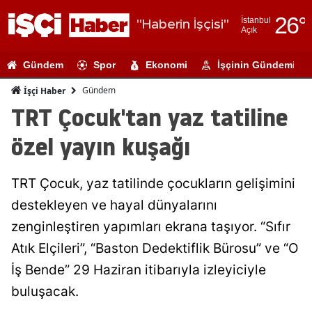
26
°
İstanbul
"Haberin İşçisi"
Açık
Adana
Gündem
Spor
Ekonomi
İşçinin Gündemi
Adıyaman
Gündem
İşçi Haber
Afyonkarahi
TRT Çocuk'tan yaz tatiline
Ağrı
özel yayın kuşağı
Amasya
TRT Çocuk, yaz tatilinde çocukların gelişimini
Ankara
destekleyen ve hayal dünyalarını
Antalya
zenginleştiren yapımları ekrana taşıyor. “Sıfır
Artvin
Atık Elçileri”, “Baston Dedektiflik Bürosu” ve “O
İş Bende” 29 Haziran itibarıyla izleyiciyle
Aydın
buluşacak.
Balıkesir