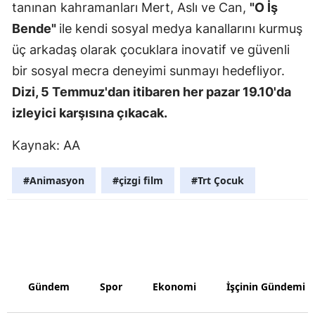
tanınan kahramanları Mert, Aslı ve Can,
"O İş
Malatya
Bende"
ile kendi sosyal medya kanallarını kurmuş
üç arkadaş olarak çocuklara inovatif ve güvenli
Manisa
bir sosyal mecra deneyimi sunmayı hedefliyor.
Kahramanm
Dizi, 5 Temmuz'dan itibaren her pazar 19.10'da
Mardin
izleyici karşısına çıkacak.
Muğla
Kaynak: AA
Muş
#Animasyon
#çizgi film
#Trt Çocuk
Nevşehir
Niğde
Ordu
Rize
Gündem
Spor
Ekonomi
İşçinin Gündemi
Sakarya