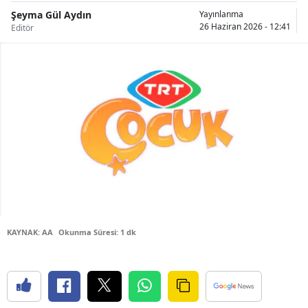
Şeyma Gül Aydın
Bilecik
Yayınlanma
26 Haziran 2026 - 12:41
Editör
Bingöl
Bitlis
Bolu
Burdur
Bursa
Çanakkale
Çankırı
KAYNAK: AA
Okunma Süresi: 1 dk
Çorum
Denizli
Diyarbakır