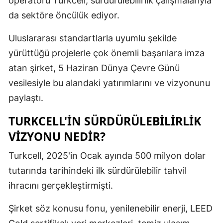
operatörü Turkcell, sürdürülebilirlik çalışmalarıyla
Edirne
da sektöre öncülük ediyor.
Elazığ
Uluslararası standartlarla uyumlu şekilde
yürüttüğü projelerle çok önemli başarılara imza
Erzincan
atan şirket, 5 Haziran Dünya Çevre Günü
Erzurum
vesilesiyle bu alandaki yatırımlarını ve vizyonunu
Eskişehir
paylaştı.
Gaziantep
TURKCELL'IN SÜRDÜRÜLEBILIRLIK
VIZYONU NEDIR?
Giresun
Turkcell, 2025'in Ocak ayında 500 milyon dolar
Gümüşhan
tutarında tarihindeki ilk sürdürülebilir tahvil
Hakkari
ihracını gerçekleştirmişti.
Hatay
Şirket söz konusu fonu, yenilenebilir enerji, LEED
Isparta