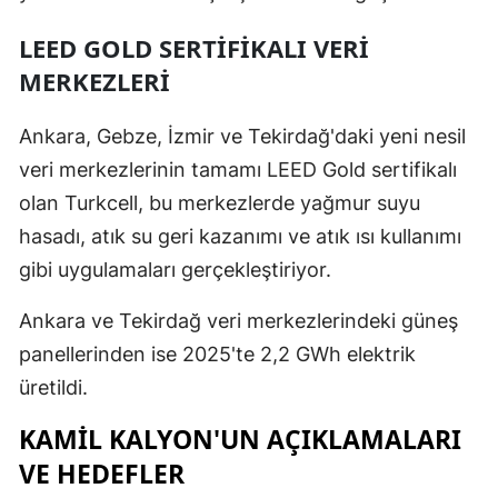
Yozgat
LEED GOLD SERTIFIKALI VERI
MERKEZLERI
Zonguldak
Aksaray
Ankara, Gebze, İzmir ve Tekirdağ'daki yeni nesil
veri merkezlerinin tamamı LEED Gold sertifikalı
Bayburt
olan Turkcell, bu merkezlerde yağmur suyu
Karaman
hasadı, atık su geri kazanımı ve atık ısı kullanımı
gibi uygulamaları gerçekleştiriyor.
Kırıkkale
Batman
Ankara ve Tekirdağ veri merkezlerindeki güneş
panellerinden ise 2025'te 2,2 GWh elektrik
Şırnak
üretildi.
Bartın
KAMIL KALYON'UN AÇIKLAMALARI
Ardahan
VE HEDEFLER
Iğdır