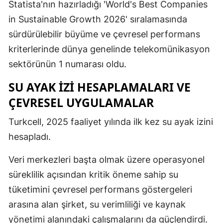
Statista'nın hazırladığı 'World's Best Companies
Samsun
in Sustainable Growth 2026' sıralamasında
sürdürülebilir büyüme ve çevresel performans
Siirt
kriterlerinde dünya genelinde telekomünikasyon
Sinop
sektörünün 1 numarası oldu.
Sivas
SU AYAK İZI HESAPLAMALARI VE
Tekirdağ
ÇEVRESEL UYGULAMALAR
Tokat
Turkcell, 2025 faaliyet yılında ilk kez su ayak izini
hesapladı.
Trabzon
Veri merkezleri başta olmak üzere operasyonel
Tunceli
süreklilik açısından kritik öneme sahip su
Şanlıurfa
tüketimini çevresel performans göstergeleri
Uşak
arasına alan şirket, su verimliliği ve kaynak
yönetimi alanındaki çalışmalarını da güçlendirdi.
Van