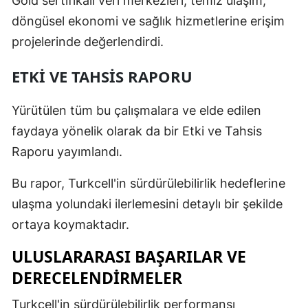
Gold sertifikalı veri merkezleri, temiz ulaşım,
Mersin
döngüsel ekonomi ve sağlık hizmetlerine erişim
projelerinde değerlendirdi.
İstanbul
ETKI VE TAHSIS RAPORU
İzmir
Kars
Yürütülen tüm bu çalışmalara ve elde edilen
faydaya yönelik olarak da bir Etki ve Tahsis
Kastamonu
Raporu yayımlandı.
Kayseri
Bu rapor, Turkcell'in sürdürülebilirlik hedeflerine
Kırklareli
ulaşma yolundaki ilerlemesini detaylı bir şekilde
Kırşehir
ortaya koymaktadır.
Kocaeli
ULUSLARARASI BAŞARILAR VE
Konya
DERECELENDIRMELER
Kütahya
Turkcell'in sürdürülebilirlik performansı