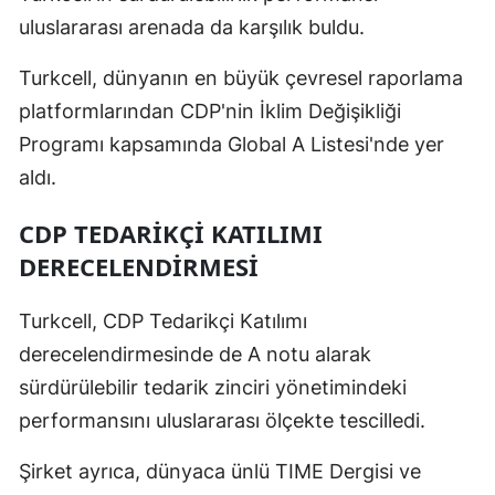
uluslararası arenada da karşılık buldu.
Malatya
Turkcell, dünyanın en büyük çevresel raporlama
Manisa
platformlarından CDP'nin İklim Değişikliği
Kahramanm
Programı kapsamında Global A Listesi'nde yer
Mardin
aldı.
Muğla
CDP TEDARIKÇI KATILIMI
DERECELENDIRMESI
Muş
Nevşehir
Turkcell, CDP Tedarikçi Katılımı
Niğde
derecelendirmesinde de A notu alarak
sürdürülebilir tedarik zinciri yönetimindeki
Ordu
performansını uluslararası ölçekte tescilledi.
Rize
Şirket ayrıca, dünyaca ünlü TIME Dergisi ve
Sakarya