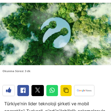
Bilecik
Bingöl
Bitlis
Bolu
Burdur
Bursa
Çanakkale
Okunma Süresi: 3 dk
Çankırı
Çorum
Denizli
Türkiye'nin lider teknoloji şirketi ve mobil
Diyarbakır