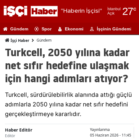
27
°
İstanbul
"Haberin İşçisi"
Açık
Adana
Gündem
Spor
Ekonomi
İşçinin Gündemi
Adıyaman
Gündem
İşçi Haber
Afyonkarahi
Turkcell, 2050 yılına kadar
Ağrı
net sıfır hedefine ulaşmak
Amasya
için hangi adımları atıyor?
Ankara
Turkcell, sürdürülebilirlik alanında attığı güçlü
Antalya
adımlarla 2050 yılına kadar net sıfır hedefini
Artvin
gerçekleştirmeye kararlıdır.
Aydın
Haber Editör
Yayınlanma
Balıkesir
05 Haziran 2026 - 11:45
Editör