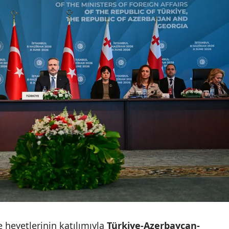
Mersin
İstanbul
İzmir
Kars
Kastamonu
Kayseri
Kırklareli
Kırşehir
Kocaeli
Konya
Kütahya
 heyetlerinin katılımıyla
Türkiye-Azerbaycan-