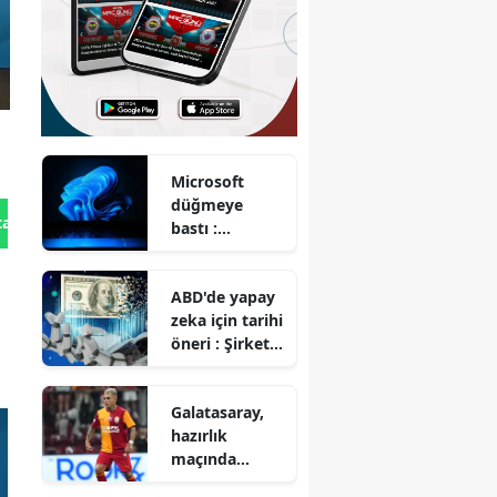
Microsoft
düğmeye
tan Gönder
bastı :
Windows 11
kullananlara
ABD'de yapay
'RAM'
zeka için tarihi
müjdesi!
öneri : Şirket
hisselerinin
yarısı devlete
Galatasaray,
mi geçecek?
hazırlık
maçında
Rennes ile 3-3