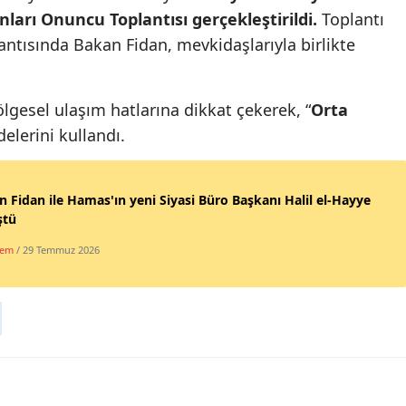
nları Onuncu Toplantısı gerçekleştirildi.
Toplantı
Malatya
ntısında Bakan Fidan, mevkidaşlarıyla birlikte
Manisa
Kahramanmaraş
gesel ulaşım hatlarına dikkat çekerek, “
Orta
adelerini kullandı.
Mardin
Muğla
 Fidan ile Hamas'ın yeni Siyasi Büro Başkanı Halil el-Hayye
Muş
ştü
Nevşehir
dem
/ 29 Temmuz 2026
Niğde
Ordu
Rize
Sakarya