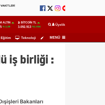
VAKİTLERİ
M ALTIN
BITCOIN TL
Üyelik
55
3.092.913
% 2,59
%1.034
MENÜ
Eğitim
Teknoloji
Köşe Yazarları
iş birliği :
ışişleri Bakanları