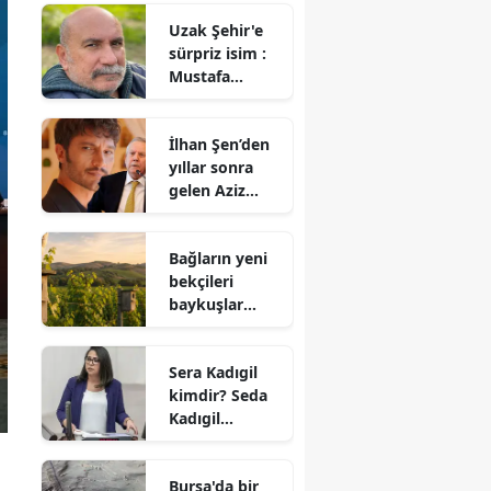
berabere kaldı
Uzak Şehir'e
sürpriz isim :
Mustafa
Avkıran katıldı
İlhan Şen’den
yıllar sonra
gelen Aziz
Yıldırım itirafı!
Bağların yeni
bekçileri
baykuşlar
oldu : 500’den
fazla yuva
Sera Kadıgil
kutusu
kimdir? Seda
kuruldu
Kadıgil
hakkında
neden
Bursa'da bir
soruşturma