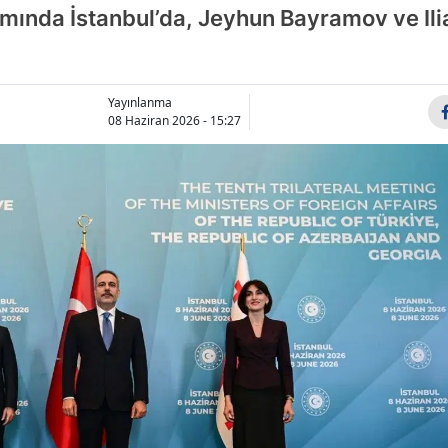
ında İstanbul’da, Jeyhun Bayramov ve Ilia 
Bilecik
Bingöl
Bitlis
Yayınlanma
08 Haziran 2026 - 15:27
Bolu
Burdur
Bursa
Çanakkale
Çankırı
Çorum
Denizli
Diyarbakır