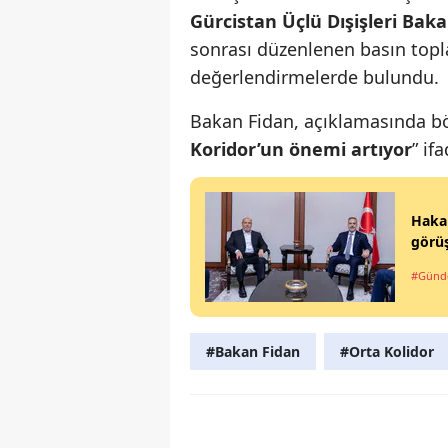
Gürcistan Üçlü Dışişleri Baka
sonrası düzenlenen basın topla
değerlendirmelerde bulundu.
Bakan Fidan, açıklamasında böl
Koridor’un önemi artıyor
” if
Hakan
görü
#Gün
#Bakan Fidan
#Orta Kolidor