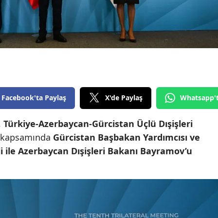
Edirne
Elazığ
Erzincan
Erzurum
Eskişehir
Facebook'ta Paylaş
X'de Paylaş
Whatsapp'
Gaziantep
,
Türkiye-Azerbaycan-Gürcistan Üçlü Dışişleri
Giresun
kapsamında
Gürcistan Başbakan Yardımcısı ve
li ile Azerbaycan Dışişleri Bakanı Bayramov’u
Gümüşhane
Hakkari
Hatay
Isparta