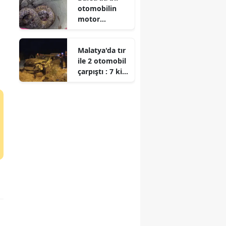
otomobilin
açıldı? Seda
motor
Kadıgil aslen
bölümüne
nereli?
yılan girdi
Malatya'da tır
ile 2 otomobil
çarpıştı : 7 kişi
tedavi altına
alındı