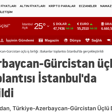
 FİYATLARI
ALTIN FİYATLARI
KRİPTO PARALAR
ECZANELER
NAMAZ 
İLETİŞİM
Adana
25
°
DOLAR
EURO
GRA
İstanbul
Adıyaman
çisi"
Açık
47,7436
55,2510
6.660,
%0.18
%0.32
Afyonkarahisar
İşçinin Gündemi
Magazin
Dünya
Sağlık
Ağrı
an-Gürcistan üçlü iş birliği : Bakanlar toplantısı İstanbul'da gerçekleştirildi
Amasya
baycan-Gürcistan üçlü 
Ankara
lantısı İstanbul'da
Antalya
ldi
Artvin
Aydın
Balıkesir
idan, Türkiye-Azerbaycan-Gürcistan Üçlü D