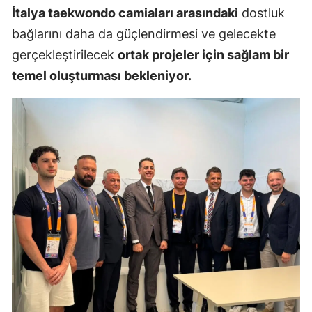
İtalya taekwondo camiaları arasındaki
dostluk
Mersin
bağlarını daha da güçlendirmesi ve gelecekte
İstanbul
gerçekleştirilecek
ortak projeler için sağlam bir
temel oluşturması bekleniyor.
İzmir
Kars
Kastamonu
Kayseri
Kırklareli
Kırşehir
Kocaeli
Konya
Kütahya