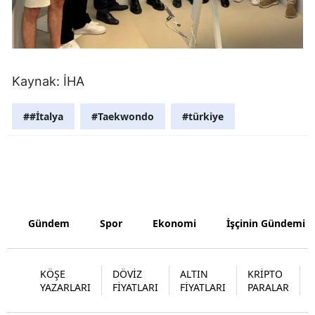
Malatya
Manisa
Kahramanm
Kaynak: İHA
Mardin
##İtalya
#Taekwondo
#türkiye
Muğla
Muş
Nevşehir
Gündem
Spor
Ekonomi
İşçinin Gündemi
Niğde
Ordu
KÖŞE
DÖVİZ
ALTIN
KRİPTO
Rize
YAZARLARI
FİYATLARI
FİYATLARI
PARALAR
Sakarya