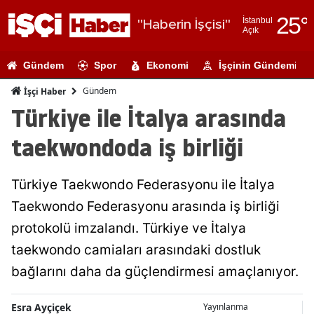
25
°
İstanbul
"Haberin İşçisi"
Açık
Adana
Gündem
Spor
Ekonomi
İşçinin Gündemi
Adıyaman
Gündem
İşçi Haber
Afyonkarahi
Türkiye ile İtalya arasında
Ağrı
taekwondoda iş birliği
Amasya
Türkiye Taekwondo Federasyonu ile İtalya
Ankara
Taekwondo Federasyonu arasında iş birliği
Antalya
protokolü imzalandı. Türkiye ve İtalya
Artvin
taekwondo camiaları arasındaki dostluk
bağlarını daha da güçlendirmesi amaçlanıyor.
Aydın
Balıkesir
Esra Ayçiçek
Yayınlanma