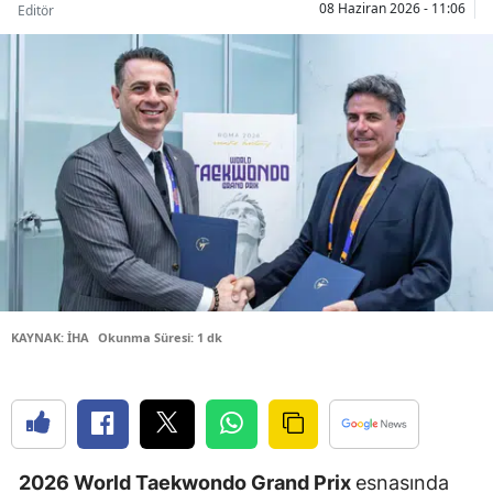
08 Haziran 2026 - 11:06
Editör
Bilecik
Bingöl
Bitlis
Bolu
Burdur
Bursa
Çanakkale
KAYNAK: İHA
Okunma Süresi: 1 dk
Çankırı
Çorum
Denizli
Diyarbakır
2026 World Taekwondo Grand Prix
esnasında