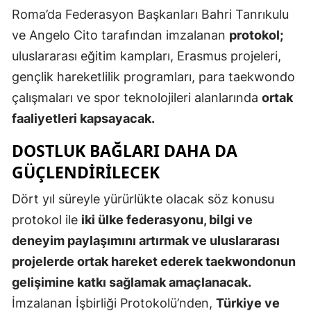
Roma’da Federasyon Başkanları Bahri Tanrıkulu
Edirne
ve Angelo Cito tarafından imzalanan
protokol;
Elazığ
uluslararası eğitim kampları, Erasmus projeleri,
Erzincan
gençlik hareketlilik programları, para taekwondo
çalışmaları ve spor teknolojileri alanlarında
ortak
Erzurum
faaliyetleri kapsayacak.
Eskişehir
DOSTLUK BAĞLARI DAHA DA
Gaziantep
GÜÇLENDIRILECEK
Giresun
Dört yıl süreyle yürürlükte olacak söz konusu
Gümüşhan
protokol ile
iki ülke federasyonu, bilgi ve
deneyim paylaşımını artırmak ve uluslararası
Hakkari
projelerde ortak hareket ederek taekwondonun
Hatay
gelişimine katkı sağlamak amaçlanacak.
Isparta
İmzalanan İşbirliği Protokolü’nden,
Türkiye ve