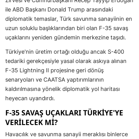
Zirvesi ve Cumhurbaşkanı Recep Tayyip Erdoğan
Edirne
ile ABD Başkanı Donald Trump arasındaki
diplomatik temaslar, Türk savunma sanayiinin en
Elazığ
uzun soluklu başlıklarından biri olan F-35 savaş
Erzincan
uçaklarını yeniden gündemin merkezine taşıdı.
Erzurum
Türkiye'nin üretim ortağı olduğu ancak S-400
Eskişehir
tedariki gerekçesiyle yasal olarak askıya alınan
F-35 Lightning II projesine geri dönüş
Gaziantep
senaryoları ve CAATSA yaptırımlarının
Giresun
kaldırılmasına yönelik diplomatik yol haritası
Gümüşhan
heyecan uyandırdı.
Hakkari
F-35 SAVAŞ UÇAKLARI TÜRKIYE'YE
VERILECEK MI?
Hatay
Havacılık ve savunma sanayii meraklısı binlerce
Isparta