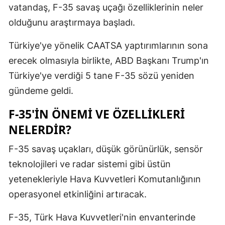
vatandaş, F-35 savaş uçağı özelliklerinin neler
Mersin
olduğunu araştırmaya başladı.
İstanbul
Türkiye'ye yönelik CAATSA yaptırımlarının sona
İzmir
erecek olmasıyla birlikte, ABD Başkanı Trump'ın
Türkiye'ye verdiği 5 tane F-35 sözü yeniden
Kars
gündeme geldi.
Kastamonu
F-35'IN ÖNEMI VE ÖZELLIKLERI
Kayseri
NELERDIR?
Kırklareli
F-35 savaş uçakları, düşük görünürlük, sensör
Kırşehir
teknolojileri ve radar sistemi gibi üstün
yetenekleriyle Hava Kuvvetleri Komutanlığının
Kocaeli
operasyonel etkinliğini artıracak.
Konya
F-35, Türk Hava Kuvvetleri'nin envanterinde
Kütahya