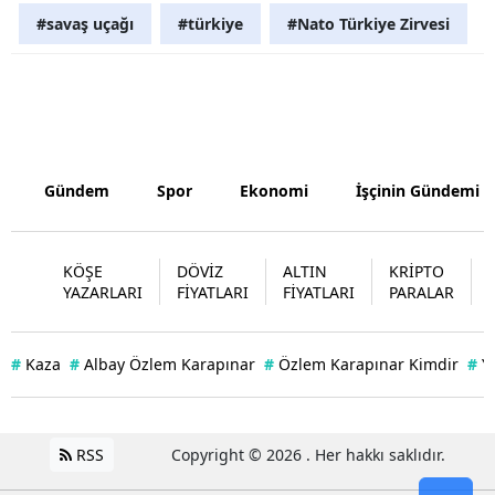
#savaş uçağı
#türkiye
#Nato Türkiye Zirvesi
Yozgat
Zonguldak
Aksaray
Bayburt
Gündem
Spor
Ekonomi
İşçinin Gündemi
Karaman
Kırıkkale
KÖŞE
DÖVİZ
ALTIN
KRİPTO
YAZARLARI
FİYATLARI
FİYATLARI
PARALAR
Batman
Şırnak
#
Kaza
#
Albay Özlem Karapınar
#
Özlem Karapınar Kimdir
#
Y
Bartın
Ardahan
RSS
Copyright © 2026 . Her hakkı saklıdır.
Iğdır