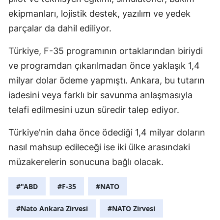
ekipmanları, lojistik destek, yazılım ve yedek
Samsun
parçalar da dahil ediliyor.
Siirt
Türkiye, F-35 programının ortaklarından biriydi
Sinop
ve programdan çıkarılmadan önce yaklaşık 1,4
Sivas
milyar dolar ödeme yapmıştı. Ankara, bu tutarın
iadesini veya farklı bir savunma anlaşmasıyla
Tekirdağ
telafi edilmesini uzun süredir talep ediyor.
Tokat
Türkiye'nin daha önce ödediği 1,4 milyar doların
Trabzon
nasıl mahsup edileceği ise iki ülke arasındaki
Tunceli
müzakerelerin sonucuna bağlı olacak.
Şanlıurfa
#"ABD
#F-35
#NATO
Uşak
#Nato Ankara Zirvesi
#NATO Zirvesi
Van