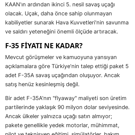
KAAN'ın ardından ikinci 5. nesil savaş uçağı
Malatya
olacak. Uçak, daha önce sahip olunmayan
Manisa
kabiliyetler sunarak Hava Kuvvetleri'nin savunma
ve saldırı yeteneğini önemli ölçüde artıracak.
Kahramanm
F-35 FIYATI NE KADAR?
Mardin
Mevcut görüşmeler ve kamuoyuna yansıyan
Muğla
açıklamalara göre Türkiye'nin talep ettiği paket 5
Muş
adet F-35A savaş uçağından oluşuyor. Ancak
Nevşehir
satış henüz kesinleşmiş değil.
Niğde
Bir adet F-35A'nın "flyaway" maliyeti son üretim
partilerinde yaklaşık 90 milyon dolar seviyesinde.
Ordu
Ancak ülkeler yalnızca uçağı satın almıyor;
Rize
pakete genellikle yedek motorlar, mühimmat,
Sakarya
pilot ve teknisyen eğitimi, simülatörler, bakım