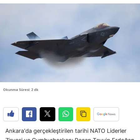
Bilecik
Bingöl
Bitlis
Bolu
Burdur
Bursa
Çanakkale
Okunma Süresi: 2 dk
Çankırı
Çorum
Denizli
Ankara'da gerçekleştirilen tarihi NATO Liderler
Diyarbakır