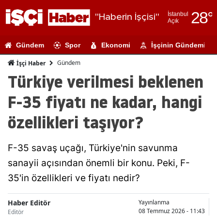
28
°
İstanbul
"Haberin İşçisi"
Açık
Adana
Gündem
Spor
Ekonomi
İşçinin Gündemi
Adıyaman
Gündem
İşçi Haber
Afyonkarahi
Türkiye verilmesi beklenen
Ağrı
F-35 fiyatı ne kadar, hangi
Amasya
özellikleri taşıyor?
Ankara
F-35 savaş uçağı, Türkiye'nin savunma
Antalya
sanayii açısından önemli bir konu. Peki, F-
Artvin
35'in özellikleri ve fiyatı nedir?
Aydın
Haber Editör
Yayınlanma
Balıkesir
08 Temmuz 2026 - 11:43
Editör