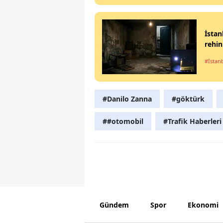
İstan
rehin
#İstan
#Danilo Zanna
#göktürk
##otomobil
#Trafik Haberleri
Gündem
Spor
Ekonomi