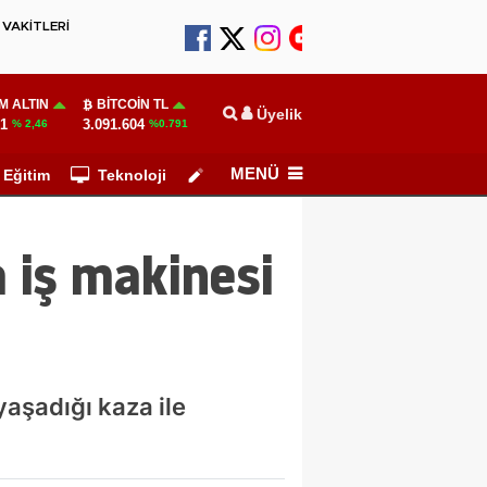
VAKİTLERİ
M ALTIN
BITCOIN TL
Üyelik
51
3.091.604
% 2,46
%0.791
MENÜ
Eğitim
Teknoloji
Köşe Yazarları
a iş makinesi
yaşadığı kaza ile