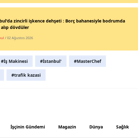
Samsun
bul'da zincirli işkence dehşeti : Borç bahanesiyle bodrumda
Siirt
 alıp dövdüler
Sinop
bul
/ 02 Ağustos 2026
Sivas
Tekirdağ
#İş Makinesi
#İstanbul'
#MasterChef
Tokat
#trafik kazasi
Trabzon
Tunceli
Şanlıurfa
Uşak
İşçinin Gündemi
Magazin
Dünya
Sağlık
Van