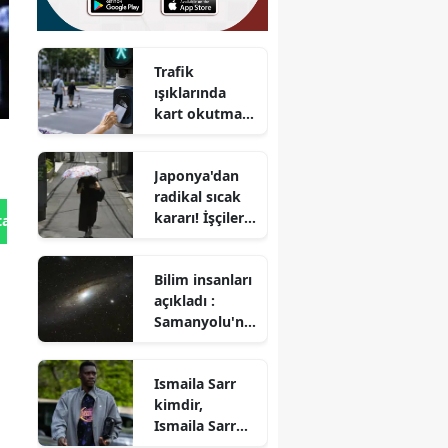
Trafik
ışıklarında
kart okutma
dönemi
başladı : Geçiş
Japonya'dan
süresi artık
radikal sıcak
kişiye göre
kararı! İşçileri
değişiyor
tan Gönder
koruyan
mesai
Bilim insanları
düzenlemesi
açıkladı :
yapıldı
Samanyolu'nd
a 170 milyon
gizli kara delik
Ismaila Sarr
olabilir
kimdir,
Ismaila Sarr
kaç yaşında,