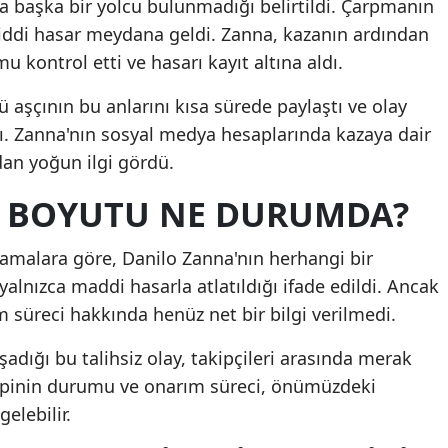
a başka bir yolcu bulunmadığı belirtildi. Çarpmanın
Mersin
ciddi hasar meydana geldi. Zanna, kazanın ardından
kontrol etti ve hasarı kayıt altına aldı.
İstanbul
ü aşçının bu anlarını kısa sürede paylaştı ve olay
İzmir
tı. Zanna'nın sosyal medya hesaplarında kazaya dair
Kars
ndan yoğun ilgi gördü.
Kastamonu
I BOYUTU NE DURUMDA?
Kayseri
lamalara göre, Danilo Zanna'nın herhangi bir
Kırklareli
alnızca maddi hasarla atlatıldığı ifade edildi. Ancak
 süreci hakkında henüz net bir bilgi verilmedi.
Kırşehir
Kocaeli
adığı bu talihsiz olay, takipçileri arasında merak
cipinin durumu ve onarım süreci, önümüzdeki
Konya
elebilir.
Kütahya