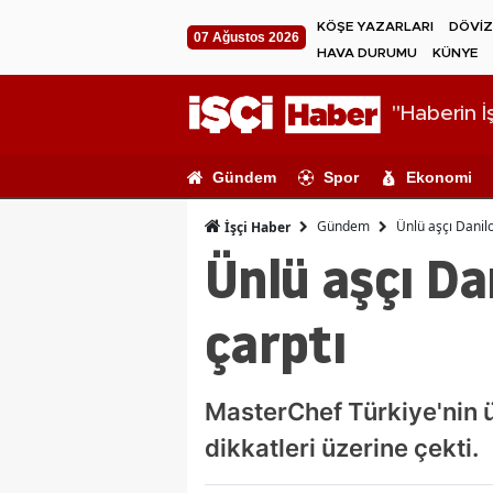
KÖŞE YAZARLARI
DÖVİZ
07 Ağustos 2026
HAVA DURUMU
KÜNYE
"Haberin İş
Gündem
Spor
Ekonomi
Gündem
Ünlü aşçı Danil
İşçi Haber
Ünlü aşçı Da
çarptı
MasterChef Türkiye'nin ü
dikkatleri üzerine çekti.