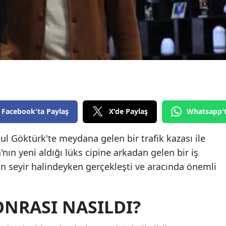
Edirne
Elazığ
Erzincan
Erzurum
Eskişehir
Facebook'ta Paylaş
X'de Paylaş
Whatsapp'
Gaziantep
Giresun
ul Göktürk'te meydana gelen bir trafik kazası ile
ın yeni aldığı lüks cipine arkadan gelen bir iş
Gümüşhane
ın seyir halindeyken gerçekleşti ve aracında önemli
Hakkari
Hatay
ONRASI NASILDI?
Isparta