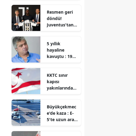
mevkisi ne,
Resmen geri
hangi
döndü!
takımlarda
Juventus'tan
oynadı?
dev transfer
hamlesi
5 yıllık
hayaline
kavuştu : 1987
model
otomobiliyle
KKTC sınır
Cengiz
kapısı
Kurtoğlu’nu
yakınlarında
ziyaret etti
çıkan yangın
kontrol altına
Büyükçekmec
alındı
e'de kaza : E-
5'te uzun araç
kuyrukları
oluştu