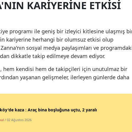
NIN KARIYERINE ETKISI
Malatya
Manisa
e programı ile geniş bir izleyici kitlesine ulaşmış bi
Kahramanmaraş
fin kariyerine herhangi bir olumsuz etkisi olup
Mardin
. Zanna'nın sosyal medya paylaşımları ve programdak
ından dikkatle takip edilmeye devam ediyor.
Muğla
, hem kendisi hem de takipçileri için unutulmaz bir
Muş
ardından yaşanan gelişmeler, ilerleyen günlerde daha
Nevşehir
Niğde
Ordu
köy'de kaza : Araç bina boşluğuna uçtu, 2 yaralı
Rize
bul
/ 02 Ağustos 2026
Sakarya