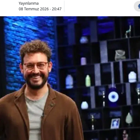
Yayınlanma
Bilecik
08 Temmuz 2026 - 20:47
Bingöl
Bitlis
Bolu
Burdur
Bursa
Çanakkale
Çankırı
Çorum
Denizli
Diyarbakır