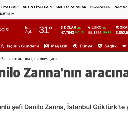
 FİYATLARI
ALTIN FİYATLARI
KRİPTO PARALAR
ECZANELER
NAMAZ 
İLETİŞİM
Adana
31
°
DOLAR
EURO
GRA
İstanbul
Adıyaman
çisi"
Açık
47,7043
55,1992
6.652,
%0.15
%0.33
Afyonkarahisar
İşçinin Gündemi
Magazin
Dünya
Sağlık
Ağrı
o Zanna'nın aracına iş makinesi çarptı
Amasya
nilo Zanna'nın aracın
Ankara
Antalya
Artvin
nlü şefi Danilo Zanna, İstanbul Göktürk'te 
Aydın
Balıkesir