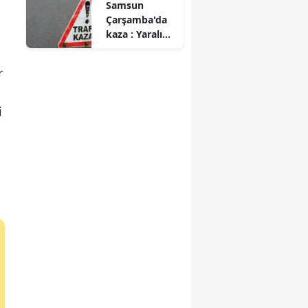
Samsun
Çarşamba'da
kaza : Yaralı
şahısların
kimlikleri belli
r
oldu
i