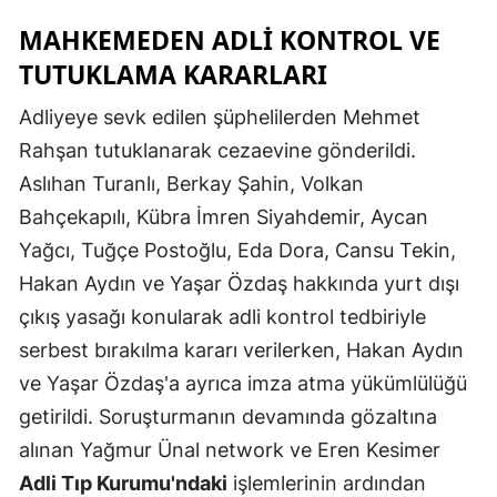
MAHKEMEDEN ADLI KONTROL VE
Yozgat
TUTUKLAMA KARARLARI
Zonguldak
Adliyeye sevk edilen şüphelilerden Mehmet
Aksaray
Rahşan tutuklanarak cezaevine gönderildi.
Bayburt
Aslıhan Turanlı, Berkay Şahin, Volkan
Bahçekapılı, Kübra İmren Siyahdemir, Aycan
Karaman
Yağcı, Tuğçe Postoğlu, Eda Dora, Cansu Tekin,
Kırıkkale
Hakan Aydın ve Yaşar Özdaş hakkında yurt dışı
Batman
çıkış yasağı konularak adli kontrol tedbiriyle
serbest bırakılma kararı verilerken, Hakan Aydın
Şırnak
ve Yaşar Özdaş'a ayrıca imza atma yükümlülüğü
Bartın
getirildi. Soruşturmanın devamında gözaltına
alınan Yağmur Ünal network ve Eren Kesimer
Ardahan
Adli Tıp Kurumu'ndaki
işlemlerinin ardından
Iğdır