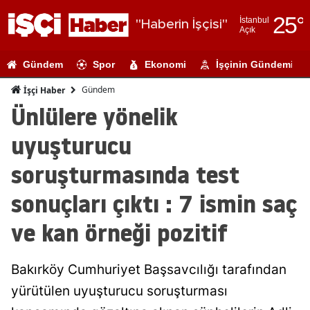
25
°
İstanbul
"Haberin İşçisi"
Açık
Adana
Gündem
Spor
Ekonomi
İşçinin Gündemi
Adıyaman
Gündem
İşçi Haber
Afyonkarahi
Ünlülere yönelik
Ağrı
uyuşturucu
Amasya
soruşturmasında test
Ankara
sonuçları çıktı : 7 ismin saç
Antalya
ve kan örneği pozitif
Artvin
Bakırköy Cumhuriyet Başsavcılığı tarafından
Aydın
yürütülen uyuşturucu soruşturması
Balıkesir