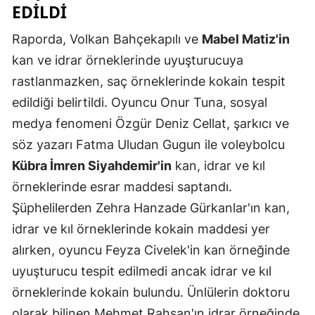
EDILDI
Mersin
Raporda, Volkan Bahçekapılı ve
Mabel Matiz'in
İstanbul
kan ve idrar örneklerinde uyuşturucuya
İzmir
rastlanmazken, saç örneklerinde kokain tespit
edildiği belirtildi. Oyuncu Onur Tuna, sosyal
Kars
medya fenomeni Özgür Deniz Cellat, şarkıcı ve
Kastamonu
söz yazarı Fatma Uludan Gugun ile voleybolcu
Kayseri
Kübra İmren Siyahdemir'in
kan, idrar ve kıl
örneklerinde esrar maddesi saptandı.
Kırklareli
Şüphelilerden Zehra Hanzade Gürkanlar'ın kan,
Kırşehir
idrar ve kıl örneklerinde kokain maddesi yer
alırken, oyuncu Feyza Civelek'in kan örneğinde
Kocaeli
uyuşturucu tespit edilmedi ancak idrar ve kıl
Konya
örneklerinde kokain bulundu. Ünlülerin doktoru
Kütahya
olarak bilinen Mehmet Rahşan'ın idrar örneğinde