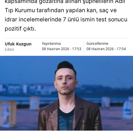
kapsamında gözaltına alınan şüphelilerin Adli
Bilecik
Tıp Kurumu tarafından yapılan kan, saç ve
Bingöl
idrar incelemelerinde 7 ünlü ismin test sonucu
pozitif çıktı.
Bitlis
Bolu
Ufuk Kuzgun
Yayınlanma
Güncellenme
08 Haziran 2026 - 17:53
08 Haziran 2026 - 17:54
Editör
Burdur
Bursa
Çanakkale
Çankırı
Çorum
Denizli
Diyarbakır