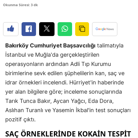
Okunma Süresi: 3 dk
Edirne
Elazığ
Erzincan
Bakırköy Cumhuriyet Başsavcılığı
talimatıyla
Erzurum
İstanbul ve Muğla'da gerçekleştirilen
Eskişehir
operasyonların ardından Adli Tıp Kurumu
Gaziantep
birimlerine sevk edilen şüphelilerin kan, saç ve
idrar örnekleri incelendi. Hürriyet'in haberinde
Giresun
yer alan bilgilere göre; inceleme sonuçlarında
Gümüşhan
Tarık Tunca Bakır, Aycan Yağcı, Eda Dora,
Hakkari
Aslıhan Turanlı ve Yasemin İkbal'in test sonuçları
pozitif çıktı.
Hatay
SAÇ ÖRNEKLERINDE KOKAIN TESPIT
Isparta