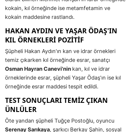
kokain, kıl örneğinde ise metamfetamin ve
Malatya
kokain maddesine rastlandı.
Manisa
HAKAN AYDIN VE YAŞAR ÖDAŞ'IN
Kahramanm
KIL ÖRNEKLERI POZITIF
Mardin
Şüpheli Hakan Aydın'ın kan ve idrar örnekleri
Muğla
temiz çıkarken kıl örneğinde esrar, sanatçı
Osman Hayran Canevi'nin
kan, kıl ve idrar
Muş
örneklerinde esrar, şüpheli Yaşar Ödaş'ın ise kıl
Nevşehir
örneğinde esrar maddesi tespit edildi.
Niğde
TEST SONUÇLARI TEMIZ ÇIKAN
Ordu
ÜNLÜLER
Rize
Öte yandan şüpheli Tuğçe Postoğlu, oyuncu
Serenay Sarıkaya
, şarkıcı Berkay Şahin, sosyal
Sakarya