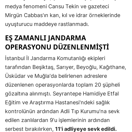
medya fenomeni Cansu Tekin ve gazeteci
Samsun
Mirgün Cabbas'ın kan, kıl ve idrar örneklerinde
Siirt
uyuşturucu maddeye rastlanmadı.
Sinop
EŞ ZAMANLI JANDARMA
OPERASYONU DÜZENLENMIŞTI
Sivas
İstanbul İl Jandarma Komutanlığı ekipleri
Tekirdağ
tarafından Beşiktaş, Sarıyer, Beyoğlu, Kağıthane,
Tokat
Üsküdar ve Muğla'da belirlenen adreslere
Trabzon
düzenlenen operasyonlarda toplam 20 şüpheli
gözaltına alınmıştı. Seyrantepe Hamidiye Etfal
Tunceli
Eğitim ve Araştırma Hastanesi'ndeki sağlık
Şanlıurfa
kontrolünün ardından Adli Tıp Kurumu'na sevk
Uşak
edilen zanlılardan 9'u işlemlerinin ardından
serbest bırakılırken,
11'i adliyeye sevk edildi.
Van