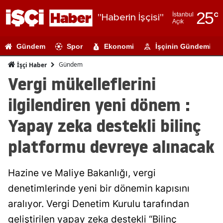
25
°
İstanbul
"Haberin İşçisi"
Açık
Adana
Gündem
Spor
Ekonomi
İşçinin Gündemi
Adıyaman
Gündem
İşçi Haber
Afyonkarahi
Vergi mükelleflerini
Ağrı
ilgilendiren yeni dönem :
Amasya
Yapay zeka destekli bilinç
Ankara
platformu devreye alınacak
Antalya
Hazine ve Maliye Bakanlığı, vergi
Artvin
denetimlerinde yeni bir dönemin kapısını
Aydın
aralıyor. Vergi Denetim Kurulu tarafından
Balıkesir
geliştirilen yapay zeka destekli “Bilinç