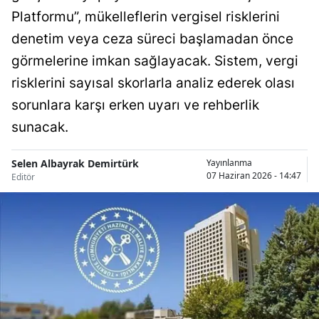
Platformu”, mükelleflerin vergisel risklerini
Bilecik
denetim veya ceza süreci başlamadan önce
Bingöl
görmelerine imkan sağlayacak. Sistem, vergi
Bitlis
risklerini sayısal skorlarla analiz ederek olası
Bolu
sorunlara karşı erken uyarı ve rehberlik
sunacak.
Burdur
Bursa
Selen Albayrak Demirtürk
Yayınlanma
07 Haziran 2026 - 14:47
Editör
Çanakkale
Çankırı
Çorum
Denizli
Diyarbakır