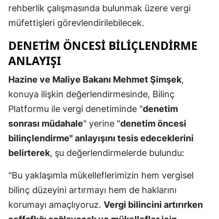
rehberlik çalışmasında bulunmak üzere vergi
Yalova
müfettişleri görevlendirilebilecek.
Karabük
DENETIM ÖNCESI BILIÇLENDIRME
ANLAYIŞI
Kilis
Hazine ve Maliye Bakanı Mehmet Şimşek
,
Osmaniye
konuya ilişkin değerlendirmesinde, Bilinç
Düzce
Platformu ile vergi denetiminde "
denetim
sonrası müdahale
" yerine "
denetim öncesi
bilinçlendirme" anlayışını tesis edeceklerini
belirterek
, şu değerlendirmelerde bulundu:
"Bu yaklaşımla mükelleflerimizin hem vergisel
bilinç düzeyini artırmayı hem de haklarını
korumayı amaçlıyoruz.
Vergi bilincini artırırken