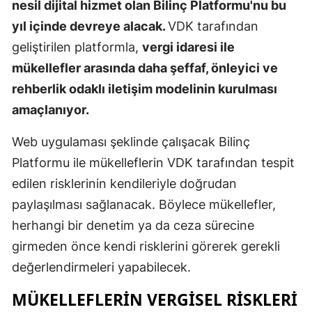
nesil dijital hizmet olan Bilinç Platformu'nu bu
Mersin
yıl içinde devreye alacak.
VDK tarafından
geliştirilen platformla,
vergi idaresi ile
İstanbul
mükellefler arasında daha şeffaf, önleyici ve
İzmir
rehberlik odaklı iletişim modelinin kurulması
Kars
amaçlanıyor.
Kastamonu
Web uygulaması şeklinde çalışacak Bilinç
Platformu ile mükelleflerin VDK tarafından tespit
Kayseri
edilen risklerinin kendileriyle doğrudan
Kırklareli
paylaşılması sağlanacak. Böylece mükellefler,
Kırşehir
herhangi bir denetim ya da ceza sürecine
girmeden önce kendi risklerini görerek gerekli
Kocaeli
değerlendirmeleri yapabilecek.
Konya
MÜKELLEFLERIN VERGISEL RISKLERI
Kütahya