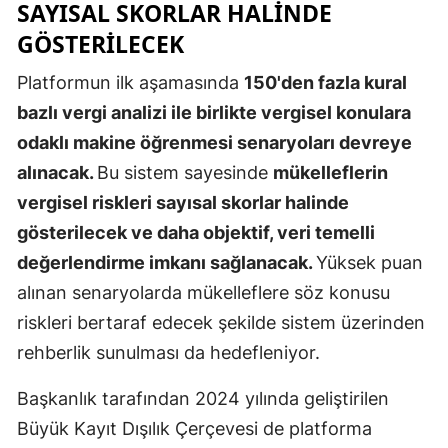
SAYISAL SKORLAR HALINDE
Malatya
GÖSTERILECEK
Manisa
Platformun ilk aşamasında
150'den fazla kural
bazlı vergi analizi ile birlikte vergisel konulara
Kahramanm
odaklı makine öğrenmesi senaryoları devreye
Mardin
alınacak.
Bu sistem sayesinde
mükelleflerin
Muğla
vergisel riskleri sayısal skorlar halinde
gösterilecek ve daha objektif, veri temelli
Muş
değerlendirme imkanı sağlanacak.
Yüksek puan
Nevşehir
alınan senaryolarda mükelleflere söz konusu
Niğde
riskleri bertaraf edecek şekilde sistem üzerinden
rehberlik sunulması da hedefleniyor.
Ordu
Başkanlık tarafından 2024 yılında geliştirilen
Rize
Büyük Kayıt Dışılık Çerçevesi de platforma
Sakarya