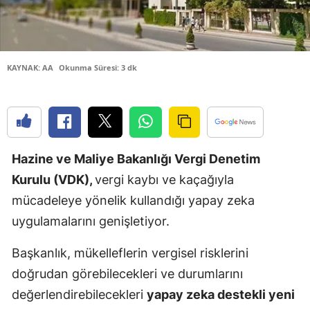
Edirne
Elazığ
KAYNAK: AA
Okunma Süresi: 3 dk
Erzincan
Erzurum
Eskişehir
Hazine ve Maliye Bakanlığı Vergi Denetim
Gaziantep
Kurulu (VDK),
vergi kaybı ve kaçağıyla
Giresun
mücadeleye yönelik kullandığı yapay zeka
Gümüşhan
uygulamalarını genişletiyor.
Hakkari
Başkanlık, mükelleflerin vergisel risklerini
Hatay
doğrudan görebilecekleri ve durumlarını
değerlendirebilecekleri
yapay zeka destekli yeni
Isparta