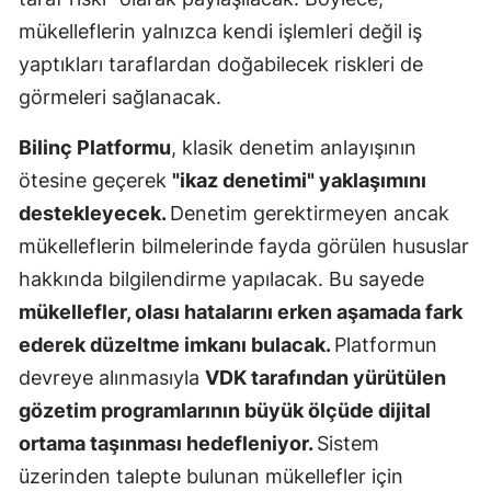
mükelleflerin yalnızca kendi işlemleri değil iş
Yozgat
yaptıkları taraflardan doğabilecek riskleri de
Zonguldak
görmeleri sağlanacak.
Aksaray
Bilinç Platformu
, klasik denetim anlayışının
Bayburt
ötesine geçerek
"ikaz denetimi" yaklaşımını
destekleyecek.
Denetim gerektirmeyen ancak
Karaman
mükelleflerin bilmelerinde fayda görülen hususlar
Kırıkkale
hakkında bilgilendirme yapılacak. Bu sayede
Batman
mükellefler, olası hatalarını erken aşamada fark
ederek düzeltme imkanı bulacak.
Platformun
Şırnak
devreye alınmasıyla
VDK tarafından yürütülen
Bartın
gözetim programlarının büyük ölçüde dijital
ortama taşınması hedefleniyor.
Sistem
Ardahan
üzerinden talepte bulunan mükellefler için
Iğdır