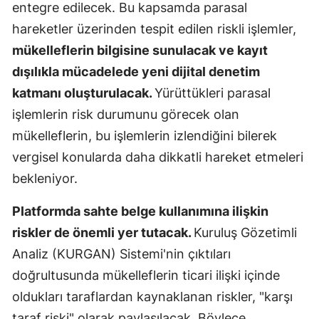
entegre edilecek. Bu kapsamda parasal
Samsun
hareketler üzerinden tespit edilen riskli işlemler,
mükelleflerin bilgisine sunulacak ve kayıt
Siirt
dışılıkla mücadelede yeni dijital denetim
Sinop
katmanı oluşturulacak.
Yürüttükleri parasal
Sivas
işlemlerin risk durumunu görecek olan
mükelleflerin, bu işlemlerin izlendiğini bilerek
Tekirdağ
vergisel konularda daha dikkatli hareket etmeleri
Tokat
bekleniyor.
Trabzon
Platformda sahte belge kullanımına ilişkin
Tunceli
riskler de önemli yer tutacak.
Kuruluş Gözetimli
Analiz (KURGAN) Sistemi'nin çıktıları
Şanlıurfa
doğrultusunda mükelleflerin ticari ilişki içinde
Uşak
oldukları taraflardan kaynaklanan riskler, "karşı
Van
taraf riski" olarak paylaşılacak. Böylece,