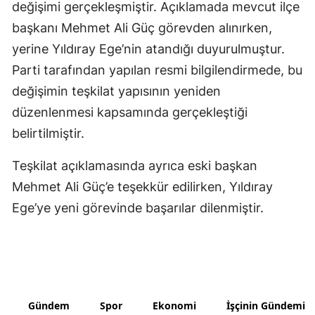
değişimi gerçekleşmiştir. Açıklamada mevcut ilçe
Yozgat
başkanı Mehmet Ali Güç görevden alınırken,
yerine Yıldıray Ege’nin atandığı duyurulmuştur.
Zonguldak
Parti tarafından yapılan resmi bilgilendirmede, bu
Aksaray
değişimin teşkilat yapısının yeniden
düzenlenmesi kapsamında gerçekleştiği
Bayburt
belirtilmiştir.
Karaman
Teşkilat açıklamasında ayrıca eski başkan
Kırıkkale
Mehmet Ali Güç’e teşekkür edilirken, Yıldıray
Batman
Ege’ye yeni görevinde başarılar dilenmiştir.
Şırnak
Bartın
Ardahan
Gündem
Spor
Ekonomi
İşçinin Gündemi
Iğdır