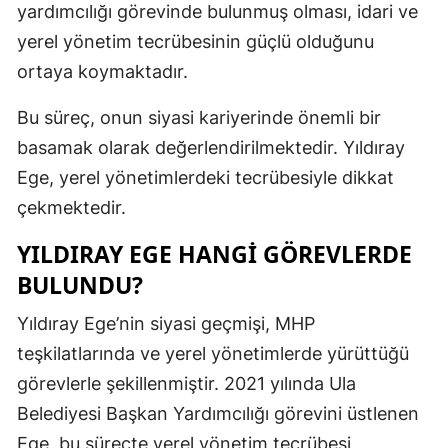
yardımcılığı görevinde bulunmuş olması, idari ve
Malatya
yerel yönetim tecrübesinin güçlü olduğunu
ortaya koymaktadır.
Manisa
Kahramanm
Bu süreç, onun siyasi kariyerinde önemli bir
basamak olarak değerlendirilmektedir. Yıldıray
Mardin
Ege, yerel yönetimlerdeki tecrübesiyle dikkat
Muğla
çekmektedir.
Muş
YILDIRAY EGE HANGI GÖREVLERDE
Nevşehir
BULUNDU?
Niğde
Yıldıray Ege’nin siyasi geçmişi, MHP
teşkilatlarında ve yerel yönetimlerde yürüttüğü
Ordu
görevlerle şekillenmiştir. 2021 yılında Ula
Rize
Belediyesi Başkan Yardımcılığı görevini üstlenen
Sakarya
Ege, bu süreçte yerel yönetim tecrübesi