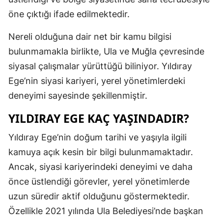
öne çıktığı ifade edilmektedir.
Mersin
İstanbul
Nereli olduğuna dair net bir kamu bilgisi
bulunmamakla birlikte, Ula ve Muğla çevresinde
İzmir
siyasal çalışmalar yürüttüğü biliniyor. Yıldıray
Kars
Ege’nin siyasi kariyeri, yerel yönetimlerdeki
Kastamonu
deneyimi sayesinde şekillenmiştir.
Kayseri
YILDIRAY EGE KAÇ YAŞINDADIR?
Kırklareli
Yıldıray Ege’nin doğum tarihi ve yaşıyla ilgili
kamuya açık kesin bir bilgi bulunmamaktadır.
Kırşehir
Ancak, siyasi kariyerindeki deneyimi ve daha
Kocaeli
önce üstlendiği görevler, yerel yönetimlerde
Konya
uzun süredir aktif olduğunu göstermektedir.
Özellikle 2021 yılında Ula Belediyesi’nde başkan
Kütahya