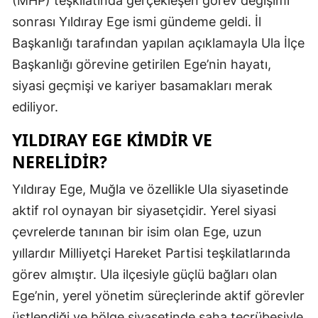
(MHP) teşkilatında gerçekleşen görev değişimi
Edirne
sonrası Yıldıray Ege ismi gündeme geldi. İl
Başkanlığı tarafından yapılan açıklamayla Ula İlçe
Elazığ
Başkanlığı görevine getirilen Ege’nin hayatı,
Erzincan
siyasi geçmişi ve kariyer basamakları merak
Erzurum
ediliyor.
Eskişehir
YILDIRAY EGE KIMDIR VE
NERELIDIR?
Gaziantep
Yıldıray Ege, Muğla ve özellikle Ula siyasetinde
Giresun
aktif rol oynayan bir siyasetçidir. Yerel siyasi
Gümüşhan
çevrelerde tanınan bir isim olan Ege, uzun
Hakkari
yıllardır Milliyetçi Hareket Partisi teşkilatlarında
görev almıştır. Ula ilçesiyle güçlü bağları olan
Hatay
Ege’nin, yerel yönetim süreçlerinde aktif görevler
Isparta
üstlendiği ve bölge siyasetinde saha tecrübesiyle