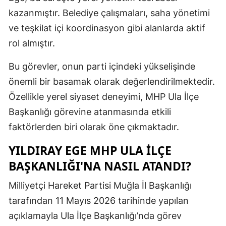
kazanmıştır. Belediye çalışmaları, saha yönetimi
Samsun
ve teşkilat içi koordinasyon gibi alanlarda aktif
Siirt
rol almıştır.
Sinop
Bu görevler, onun parti içindeki yükselişinde
Sivas
önemli bir basamak olarak değerlendirilmektedir.
Özellikle yerel siyaset deneyimi, MHP Ula İlçe
Tekirdağ
Başkanlığı görevine atanmasında etkili
Tokat
faktörlerden biri olarak öne çıkmaktadır.
Trabzon
YILDIRAY EGE MHP ULA İLÇE
Tunceli
BAŞKANLIĞI'NA NASIL ATANDI?
Şanlıurfa
Milliyetçi Hareket Partisi Muğla İl Başkanlığı
tarafından 11 Mayıs 2026 tarihinde yapılan
Uşak
açıklamayla Ula İlçe Başkanlığı’nda görev
Van