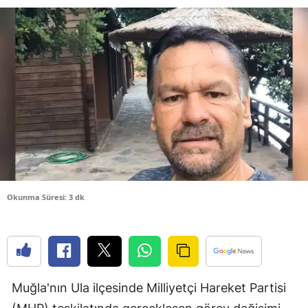
Bilecik
Bingöl
Bitlis
Bolu
Burdur
Bursa
Çanakkale
Okunma Süresi: 3 dk
Çankırı
Çorum
Denizli
Muğla'nın Ula ilçesinde Milliyetçi Hareket Partisi
Diyarbakır