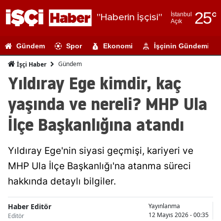
25
°
İstanbul
"Haberin İşçisi"
Açık
Adana
Gündem
Spor
Ekonomi
İşçinin Gündemi
Adıyaman
Gündem
İşçi Haber
Afyonkarahi
Yıldıray Ege kimdir, kaç
Ağrı
yaşında ve nereli? MHP Ula
Amasya
İlçe Başkanlığına atandı
Ankara
Yıldıray Ege'nin siyasi geçmişi, kariyeri ve
Antalya
MHP Ula İlçe Başkanlığı'na atanma süreci
Artvin
hakkında detaylı bilgiler.
Aydın
Haber Editör
Yayınlanma
Balıkesir
12 Mayıs 2026 - 00:35
Editör