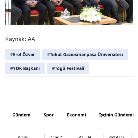
Yozgat
Zonguldak
Aksaray
Kaynak: AA
Bayburt
#Erol Özvar
#Tokat Gaziosmanpaşa Üniversitesi
Karaman
#YÖK Başkanı
#Togü Festivali
Kırıkkale
Batman
Şırnak
Bartın
Gündem
Spor
Ekonomi
İşçinin Gündemi
Ardahan
KÖŞE
DÖVİZ
ALTIN
KRİPTO
Iğdır