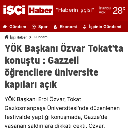
28
°
İstanbul
"Haberin İşçisi"
Açık
Adana
Gündem
Spor
Ekonomi
İşçinin Gündemi
Adıyaman
Gündem
İşçi Haber
Afyonkarahi
YÖK Başkanı Özvar Tokat'ta
Ağrı
konuştu : Gazzeli
Amasya
öğrencilere üniversite
Ankara
kapıları açık
Antalya
YÖK Başkanı Erol Özvar, Tokat
Artvin
Gaziosmanpaşa Üniversitesi'nde düzenlenen
Aydın
festivalde yaptığı konuşmada, Gazze'de
Balıkesir
yaşanan saldırılara dikkati çekti. Özvar,