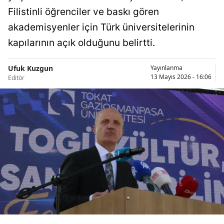
Filistinli öğrenciler ve baskı gören
Bilecik
akademisyenler için Türk üniversitelerinin
Bingöl
kapılarının açık olduğunu belirtti.
Bitlis
Ufuk Kuzgun
Yayınlanma
Bolu
13 Mayıs 2026 - 16:06
Editör
Burdur
Bursa
Çanakkale
Çankırı
Çorum
Denizli
Diyarbakır