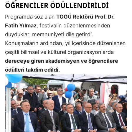
ÖĞRENCILER ÖDÜLLENDIRILDI
Samsun
Programda söz alan
TOGÜ Rektörü
Prof. Dr.
Siirt
Fatih Yılmaz
, festivalin düzenlenmesinden
duydukları memnuniyeti dile getirdi.
Sinop
Konuşmaların ardından, yıl içerisinde düzenlenen
Sivas
çeşitli bilimsel ve kültürel organizasyonlarda
Tekirdağ
dereceye giren akademisyen ve öğrencilere
ödülleri takdim edildi.
Tokat
Trabzon
Tunceli
Şanlıurfa
Uşak
Van