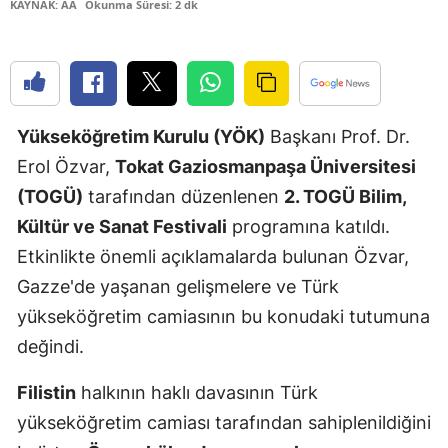
KAYNAK: AA
Okunma Süresi: 2 dk
Edirne
Elazığ
Erzincan
Yükseköğretim Kurulu (YÖK)
Başkanı Prof. Dr.
Erzurum
Erol Özvar,
Tokat Gaziosmanpaşa Üniversitesi
Eskişehir
(TOGÜ)
tarafından düzenlenen
2. TOGÜ Bilim,
Kültür ve Sanat Festivali
programına katıldı.
Gaziantep
Etkinlikte önemli açıklamalarda bulunan Özvar,
Giresun
Gazze'de yaşanan gelişmelere ve Türk
Gümüşhan
yükseköğretim camiasının bu konudaki tutumuna
değindi.
Hakkari
Filistin
halkının haklı davasının Türk
Hatay
yükseköğretim camiası tarafından sahiplenildiğini
Isparta