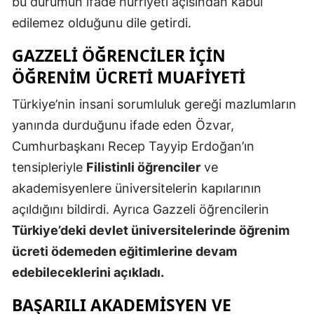
bu durumun ifade hürriyeti açısından kabul
Malatya
edilemez olduğunu dile getirdi.
Manisa
GAZZELI ÖĞRENCILER IÇIN
ÖĞRENIM ÜCRETI MUAFIYETI
Kahramanm
Türkiye’nin insani sorumluluk gereği mazlumların
Mardin
yanında durduğunu ifade eden Özvar,
Muğla
Cumhurbaşkanı Recep Tayyip Erdoğan’ın
Muş
tensipleriyle
Filistinli öğrenciler
ve
akademisyenlere üniversitelerin kapılarının
Nevşehir
açıldığını bildirdi. Ayrıca Gazzeli öğrencilerin
Niğde
Türkiye’deki devlet üniversitelerinde öğrenim
ücreti ödemeden eğitimlerine devam
Ordu
edebileceklerini açıkladı.
Rize
BAŞARILI AKADEMISYEN VE
Sakarya