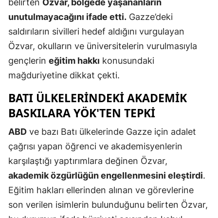
belirten
Özvar, bölgede yaşananların
Mersin
unutulmayacağını ifade etti.
Gazze’deki
saldırıların sivilleri hedef aldığını vurgulayan
İstanbul
Özvar, okulların ve üniversitelerin vurulmasıyla
İzmir
gençlerin
eğitim hakkı
konusundaki
Kars
mağduriyetine dikkat çekti.
Kastamonu
BATI ÜLKELERINDEKI AKADEMIK
BASKILARA YÖK'TEN TEPKI
Kayseri
ABD
ve bazı Batı ülkelerinde Gazze için adalet
Kırklareli
çağrısı yapan öğrenci ve akademisyenlerin
Kırşehir
karşılaştığı yaptırımlara değinen Özvar,
Kocaeli
akademik özgürlüğün engellenmesini eleştirdi
.
Eğitim hakları ellerinden alınan ve görevlerine
Konya
son verilen isimlerin bulunduğunu belirten Özvar,
Kütahya