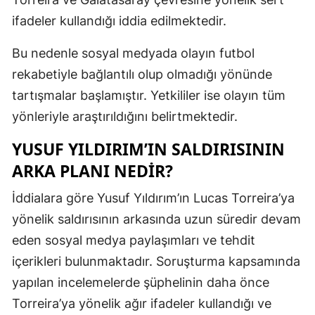
ifadeler kullandığı iddia edilmektedir.
Malatya
Manisa
Bu nedenle sosyal medyada olayın futbol
rekabetiyle bağlantılı olup olmadığı yönünde
Kahramanm
tartışmalar başlamıştır. Yetkililer ise olayın tüm
Mardin
yönleriyle araştırıldığını belirtmektedir.
Muğla
YUSUF YILDIRIM’IN SALDIRISININ
Muş
ARKA PLANI NEDIR?
Nevşehir
İddialara göre Yusuf Yıldırım’ın Lucas Torreira’ya
yönelik saldırısının arkasında uzun süredir devam
Niğde
eden sosyal medya paylaşımları ve tehdit
Ordu
içerikleri bulunmaktadır. Soruşturma kapsamında
Rize
yapılan incelemelerde şüphelinin daha önce
Torreira’ya yönelik ağır ifadeler kullandığı ve
Sakarya