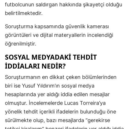
futbolcunun saldırgan hakkında şikayetçi olduğu
Yalova
belirtilmektedir.
Karabük
Soruşturma kapsamında güvenlik kamerası
görüntüleri ve dijital materyallerin incelendiği
Kilis
öğrenilmiştir.
Osmaniye
SOSYAL MEDYADAKI TEHDIT
Düzce
İDDIALARI NEDIR?
Soruşturmanın en dikkat çeken bölümlerinden
biri ise Yusuf Yıldırım’ın sosyal medya
hesaplarında yer aldığı iddia edilen mesajlar
olmuştur. İncelemelerde Lucas Torreira’ya
yönelik tehdit içerikli ifadelerin bulunduğu öne
sürülmekte olup, bazı mesajlarda “gerekirse
tetikçi kiralarım” benzeri ifadelerin yer aldığı iddia