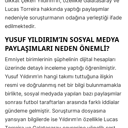
dikkat çeken Yıldırım’ın, özellikle Galatasaray ve
Mersin
Lucas Torreira hakkında yaptığı paylaşımlar
nedeniyle soruşturmanın odağına yerleştiği ifade
İstanbul
edilmektedir.
İzmir
YUSUF YILDIRIM’IN SOSYAL MEDYA
Kars
PAYLAŞIMLARI NEDEN ÖNEMLI?
Kastamonu
Emniyet birimlerinin şüphelinin dijital hesapları
Kayseri
üzerinde detaylı inceleme yaptığı öğrenilmiştir.
Yusuf Yıldırım’ın hangi takımı tuttuğuna ilişkin
Kırklareli
resmi ve doğrulanmış net bir bilgi bulunmamakla
Kırşehir
birlikte, sosyal medyada yapılan bazı paylaşımlar
Kocaeli
sonrası futbol taraftarları arasında farklı iddialar
gündeme gelmiştir. Soruşturma dosyasına
Konya
yansıyan bilgilerde ise Yıldırım’ın özellikle Lucas
Kütahya
Torreira ve Galatasaray çevresine yönelik sert