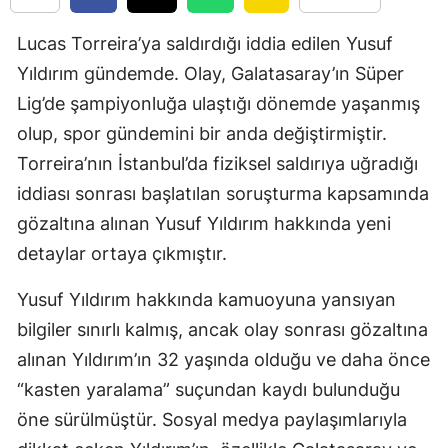
Edirne
Lucas Torreira’ya saldırdığı iddia edilen Yusuf
Elazığ
Yıldırım gündemde. Olay, Galatasaray’ın Süper
Lig’de şampiyonluğa ulaştığı dönemde yaşanmış
Erzincan
olup, spor gündemini bir anda değiştirmiştir.
Erzurum
Torreira’nın İstanbul’da fiziksel saldırıya uğradığı
Eskişehir
iddiası sonrası başlatılan soruşturma kapsamında
gözaltına alınan Yusuf Yıldırım hakkında yeni
Gaziantep
detaylar ortaya çıkmıştır.
Giresun
Yusuf Yıldırım hakkında kamuoyuna yansıyan
Gümüşhan
bilgiler sınırlı kalmış, ancak olay sonrası gözaltına
Hakkari
alınan Yıldırım’ın 32 yaşında olduğu ve daha önce
“kasten yaralama” suçundan kaydı bulunduğu
Hatay
öne sürülmüştür. Sosyal medya paylaşımlarıyla
Isparta