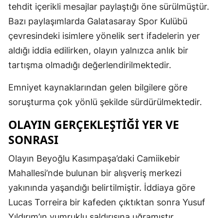
tehdit içerikli mesajlar paylaştığı öne sürülmüştür.
Samsun
Bazı paylaşımlarda Galatasaray Spor Kulübü
çevresindeki isimlere yönelik sert ifadelerin yer
Siirt
aldığı iddia edilirken, olayın yalnızca anlık bir
Sinop
tartışma olmadığı değerlendirilmektedir.
Sivas
Emniyet kaynaklarından gelen bilgilere göre
Tekirdağ
soruşturma çok yönlü şekilde sürdürülmektedir.
Tokat
OLAYIN GERÇEKLEŞTIĞI YER VE
Trabzon
SONRASI
Tunceli
Olayın Beyoğlu Kasımpaşa’daki Camiikebir
Mahallesi’nde bulunan bir alışveriş merkezi
Şanlıurfa
yakınında yaşandığı belirtilmiştir. İddiaya göre
Uşak
Lucas Torreira bir kafeden çıktıktan sonra Yusuf
Van
Yıldırım’ın yumruklu saldırısına uğramıştır.