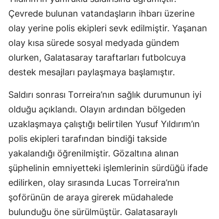
Çevrede bulunan vatandaşların ihbarı üzerine
Yozgat
olay yerine polis ekipleri sevk edilmiştir. Yaşanan
Zonguldak
olay kısa sürede sosyal medyada gündem
olurken, Galatasaray taraftarları futbolcuya
Aksaray
destek mesajları paylaşmaya başlamıştır.
Bayburt
Saldırı sonrası Torreira’nın sağlık durumunun iyi
Karaman
olduğu açıklandı. Olayın ardından bölgeden
Kırıkkale
uzaklaşmaya çalıştığı belirtilen Yusuf Yıldırım’ın
polis ekipleri tarafından bindiği takside
Batman
yakalandığı öğrenilmiştir. Gözaltına alınan
Şırnak
şüphelinin emniyetteki işlemlerinin sürdüğü ifade
Bartın
edilirken, olay sırasında Lucas Torreira’nın
şoförünün de araya girerek müdahalede
Ardahan
bulunduğu öne sürülmüştür. Galatasaraylı
Iğdır