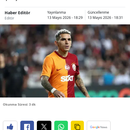
Bilecik
Haber Editör
Yayınlanma
Güncellenme
13 Mayıs 2026 - 18:29
13 Mayıs 2026 - 18:31
Bingöl
Editör
Bitlis
Bolu
Burdur
Bursa
Çanakkale
Çankırı
Çorum
Okunma Süresi: 3 dk
Denizli
Diyarbakır