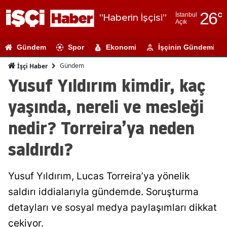
26
°
İstanbul
"Haberin İşçisi"
Açık
Adana
Gündem
Spor
Ekonomi
İşçinin Gündemi
Adıyaman
Gündem
İşçi Haber
Afyonkarahi
Yusuf Yıldırım kimdir, kaç
Ağrı
yaşında, nereli ve mesleği
Amasya
nedir? Torreira’ya neden
Ankara
saldırdı?
Antalya
Yusuf Yıldırım, Lucas Torreira’ya yönelik
Artvin
saldırı iddialarıyla gündemde. Soruşturma
Aydın
detayları ve sosyal medya paylaşımları dikkat
Balıkesir
çekiyor.