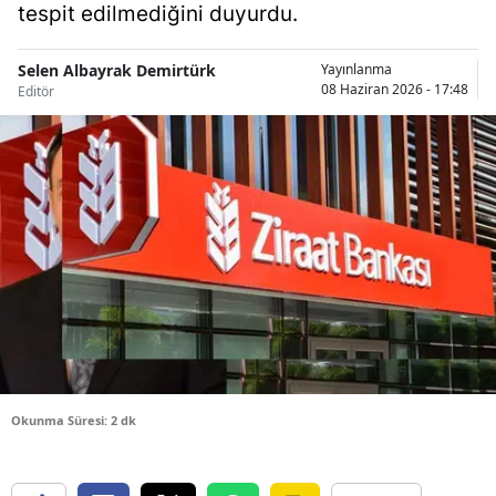
tespit edilmediğini duyurdu.
Bilecik
Bingöl
Selen Albayrak Demirtürk
Yayınlanma
08 Haziran 2026 - 17:48
Editör
Bitlis
Bolu
Burdur
Bursa
Çanakkale
Çankırı
Çorum
Okunma Süresi: 2 dk
Denizli
Diyarbakır