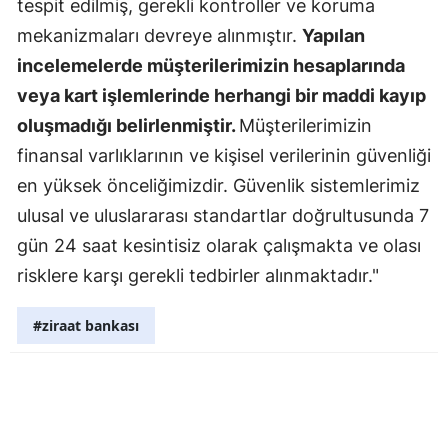
tespit edilmiş, gerekli kontroller ve koruma
Malatya
mekanizmaları devreye alınmıştır.
Yapılan
incelemelerde müşterilerimizin hesaplarında
Manisa
veya kart işlemlerinde herhangi bir maddi kayıp
Kahramanm
oluşmadığı belirlenmiştir.
Müşterilerimizin
Mardin
finansal varlıklarının ve kişisel verilerinin güvenliği
en yüksek önceliğimizdir. Güvenlik sistemlerimiz
Muğla
ulusal ve uluslararası standartlar doğrultusunda 7
Muş
gün 24 saat kesintisiz olarak çalışmakta ve olası
risklere karşı gerekli tedbirler alınmaktadır."
Nevşehir
Niğde
#ziraat bankası
Ordu
Rize
Sakarya