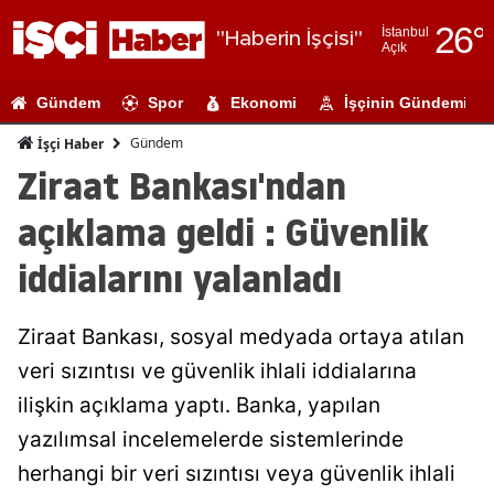
26
°
İstanbul
"Haberin İşçisi"
Açık
Adana
Gündem
Spor
Ekonomi
İşçinin Gündemi
Adıyaman
Gündem
İşçi Haber
Afyonkarahi
Ziraat Bankası'ndan
Ağrı
açıklama geldi : Güvenlik
Amasya
iddialarını yalanladı
Ankara
Ziraat Bankası, sosyal medyada ortaya atılan
Antalya
veri sızıntısı ve güvenlik ihlali iddialarına
Artvin
ilişkin açıklama yaptı. Banka, yapılan
Aydın
yazılımsal incelemelerde sistemlerinde
herhangi bir veri sızıntısı veya güvenlik ihlali
Balıkesir