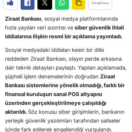
Edirne
Ziraat Bankası
, sosyal medya platformlarında
Elazığ
hızla yayılan veri sızıntısı ve
siber güvenlik ihlali
Erzincan
iddialarına ilişkin resmi bir açıklama yayımladı.
Erzurum
Sosyal medyadaki iddiaları kesin bir dille
Eskişehir
reddeden Ziraat Bankası, olayın perde arkasına
dair teknik detayları paylaştı. Yapılan açıklamada,
Gaziantep
şüpheli işlem denemelerinin doğrudan
Ziraat
Giresun
Bankası sistemlerine yönelik olmadığı, farklı bir
Gümüşhan
finansal kuruluşun sanal POS altyapısı
üzerinden gerçekleştirilmeye çalışıldığı
Hakkari
aktarıldı.
Söz konusu siber girişimlerin, bankanın
Hatay
yerleşik güvenlik yazılımları tarafından saliseler
Isparta
içinde fark edilerek engellendiği vurgulandı.