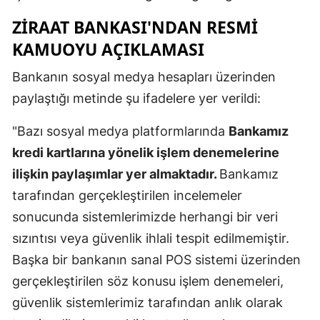
Mersin
ZIRAAT BANKASI'NDAN RESMI
KAMUOYU AÇIKLAMASI
İstanbul
Bankanın sosyal medya hesapları üzerinden
İzmir
paylaştığı metinde şu ifadelere yer verildi:
Kars
"Bazı sosyal medya platformlarında
Bankamız
Kastamonu
kredi kartlarına yönelik işlem denemelerine
Kayseri
ilişkin paylaşımlar yer almaktadır.
Bankamız
tarafından gerçekleştirilen incelemeler
Kırklareli
sonucunda sistemlerimizde herhangi bir veri
Kırşehir
sızıntısı veya güvenlik ihlali tespit edilmemiştir.
Kocaeli
Başka bir bankanın sanal POS sistemi üzerinden
gerçekleştirilen söz konusu işlem denemeleri,
Konya
güvenlik sistemlerimiz tarafından anlık olarak
Kütahya