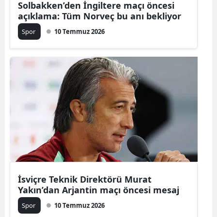
Solbakken’den İngiltere maçı öncesi
açıklama: Tüm Norveç bu anı bekliyor
Malatya
Spor
10 Temmuz 2026
Manisa
Kahramanm
Mardin
Muğla
Muş
Nevşehir
Niğde
Ordu
İsviçre Teknik Direktörü Murat
Yakın’dan Arjantin maçı öncesi mesaj
Rize
Spor
10 Temmuz 2026
Sakarya