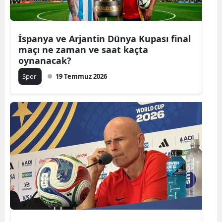
Mersin
İstanbul
İspanya ve Arjantin Dünya Kupası final
maçı ne zaman ve saat kaçta
İzmir
oynanacak?
Kars
Spor
19 Temmuz 2026
Kastamonu
Kayseri
Kırklareli
Kırşehir
Kocaeli
Konya
Kütahya