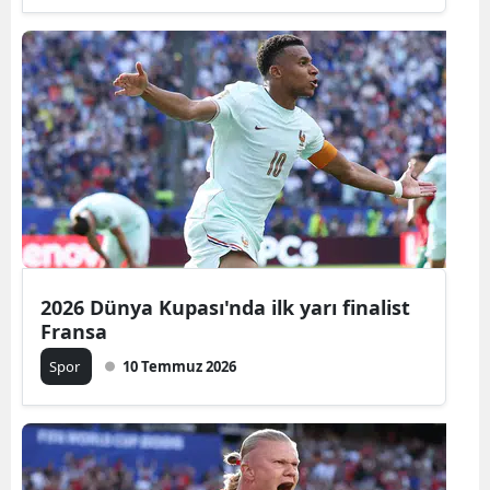
Samsun
Siirt
Sinop
Sivas
Tekirdağ
Tokat
2026 Dünya Kupası'nda ilk yarı finalist
Trabzon
Fransa
Tunceli
Spor
10 Temmuz 2026
Şanlıurfa
Uşak
Van