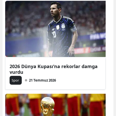
Bilecik
Bingöl
Bitlis
Bolu
Burdur
Bursa
2026 Dünya Kupası'na rekorlar damga
Çanakkale
vurdu
Çankırı
Spor
21 Temmuz 2026
Çorum
Denizli
Diyarbakır