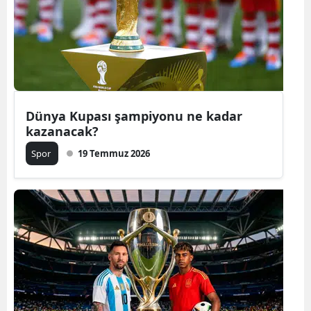
Edirne
Elazığ
Erzincan
Erzurum
Dünya Kupası şampiyonu ne kadar
kazanacak?
Eskişehir
Spor
19 Temmuz 2026
Gaziantep
Giresun
Gümüşhan
Hakkari
Hatay
Isparta