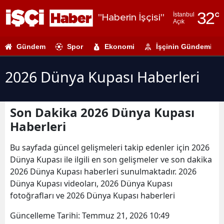
32
°
İstanbul
"Haberin İşçisi"
Açık
Adana
Gündem
Spor
Ekonomi
İşçinin Gündemi
Adıyaman
Afyonkarahi
2026 Dünya Kupası Haberleri
Ağrı
Son Dakika 2026 Dünya Kupası
Amasya
Haberleri
Ankara
Bu sayfada güncel gelişmeleri takip edenler için 2026
Antalya
Dünya Kupası ile ilgili en son gelişmeler ve son dakika
2026 Dünya Kupası haberleri sunulmaktadır. 2026
Artvin
Dünya Kupası videoları, 2026 Dünya Kupası
Aydın
fotoğrafları ve 2026 Dünya Kupası haberleri
Balıkesir
Güncelleme Tarihi:
Temmuz 21, 2026 10:49