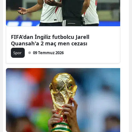
Yalova
Karabük
Kilis
FIFA'dan İngiliz futbolcu Jarell
Quansah'a 2 maç men cezası
Osmaniye
Spor
09 Temmuz 2026
Düzce