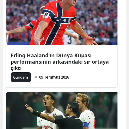
Yozgat
Zonguldak
Aksaray
Bayburt
Erling Haaland'ın Dünya Kupası
Karaman
performansının arkasındaki sır ortaya
çıktı
Kırıkkale
Gündem
09 Temmuz 2026
Batman
Şırnak
Bartın
Ardahan
Iğdır