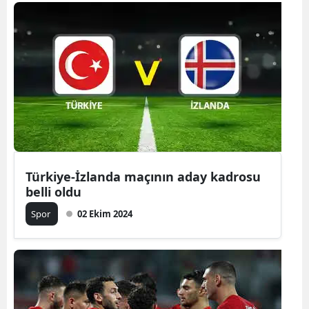
Bilecik
Bingöl
Bitlis
Bolu
Burdur
Bursa
Türkiye-İzlanda maçının aday kadrosu
Çanakkale
belli oldu
Çankırı
Spor
02 Ekim 2024
Çorum
Denizli
Diyarbakır