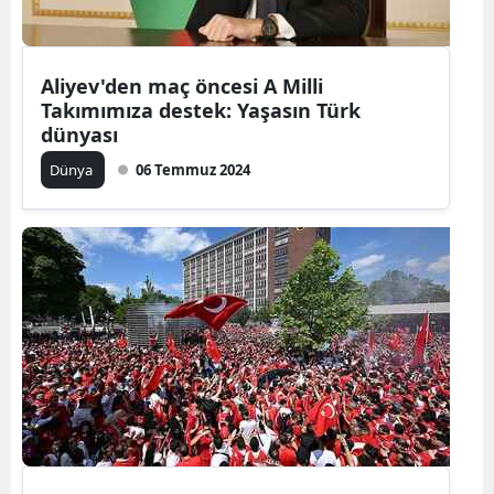
Mersin
İstanbul
Aliyev'den maç öncesi A Milli
Takımımıza destek: Yaşasın Türk
İzmir
dünyası
Kars
Dünya
06 Temmuz 2024
Kastamonu
Kayseri
Kırklareli
Kırşehir
Kocaeli
Konya
Kütahya