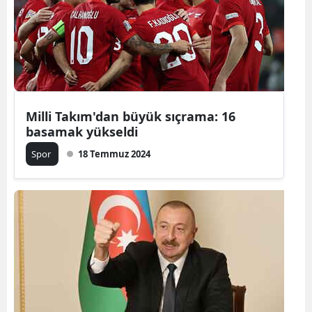
Edirne
Elazığ
Erzincan
Erzurum
Milli Takım'dan büyük sıçrama: 16
basamak yükseldi
Eskişehir
Spor
18 Temmuz 2024
Gaziantep
Giresun
Gümüşhan
Hakkari
Hatay
Isparta