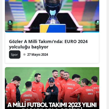
Yozgat
Zonguldak
Aksaray
Bayburt
Gözler A Milli Takımı'nda: EURO 2024
yolculuğu başlıyor
Karaman
Spor
27 Mayıs 2024
Kırıkkale
Batman
Şırnak
Bartın
Ardahan
Iğdır