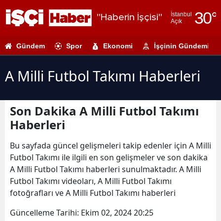
30
°
İstanbul
"Haberin İşçisi"
Açık
Adana
Gündem
Spor
Ekonomi
İşçinin Gündemi
Adıyaman
Afyonkarahi
A Milli Futbol Takımı Haberleri
Ağrı
Son Dakika A Milli Futbol Takımı
Amasya
Haberleri
Ankara
Bu sayfada güncel gelişmeleri takip edenler için A Milli
Antalya
Futbol Takımı ile ilgili en son gelişmeler ve son dakika
A Milli Futbol Takımı haberleri sunulmaktadır. A Milli
Artvin
Futbol Takımı videoları, A Milli Futbol Takımı
Aydın
fotoğrafları ve A Milli Futbol Takımı haberleri
Balıkesir
Güncelleme Tarihi:
Ekim 02, 2024 20:25