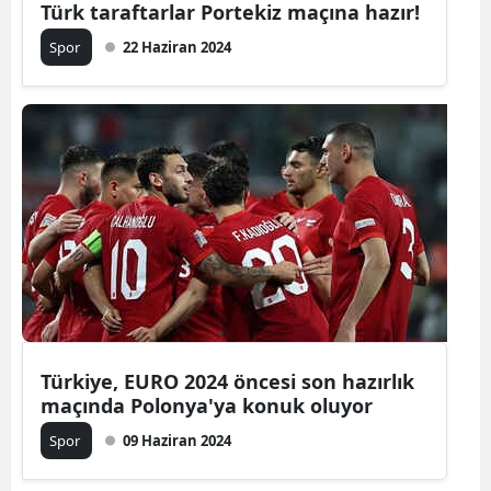
Türk taraftarlar Portekiz maçına hazır!
Malatya
Spor
22 Haziran 2024
Manisa
Kahramanm
Mardin
Muğla
Muş
Nevşehir
Niğde
Türkiye, EURO 2024 öncesi son hazırlık
Ordu
maçında Polonya'ya konuk oluyor
Rize
Spor
09 Haziran 2024
Sakarya