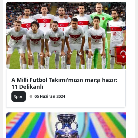
Samsun
Siirt
Sinop
Sivas
Tekirdağ
Tokat
A Milli Futbol Takımı'mızın marşı hazır:
11 Delikanlı
Trabzon
Spor
05 Haziran 2024
Tunceli
Şanlıurfa
Uşak
Van