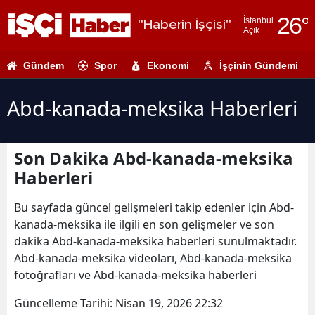
26
°
İstanbul
"Haberin İşçisi"
Açık
Adana
Gündem
Spor
Ekonomi
İşçinin Gündemi
Adıyaman
Afyonkarahi
Abd-kanada-meksika Haberleri
Ağrı
Son Dakika Abd-kanada-meksika
Amasya
Haberleri
Ankara
Bu sayfada güncel gelişmeleri takip edenler için Abd-
Antalya
kanada-meksika ile ilgili en son gelişmeler ve son
dakika Abd-kanada-meksika haberleri sunulmaktadır.
Artvin
Abd-kanada-meksika videoları, Abd-kanada-meksika
Aydın
fotoğrafları ve Abd-kanada-meksika haberleri
Balıkesir
Güncelleme Tarihi:
Nisan 19, 2026 22:32