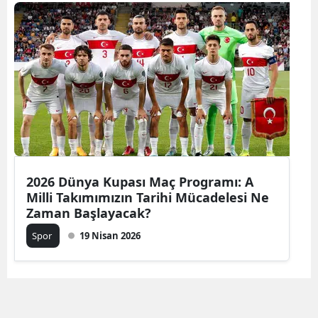
Bilecik
Bingöl
Bitlis
Bolu
Burdur
Bursa
2026 Dünya Kupası Maç Programı: A
Çanakkale
Milli Takımımızın Tarihi Mücadelesi Ne
Zaman Başlayacak?
Çankırı
Spor
19 Nisan 2026
Çorum
Denizli
Diyarbakır