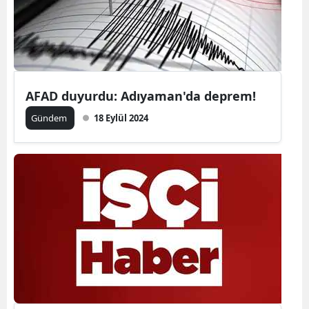
Edirne
Elazığ
Erzincan
AFAD duyurdu: Adıyaman'da deprem!
Erzurum
Gündem
18 Eylül 2024
Eskişehir
Gaziantep
Giresun
Gümüşhan
Hakkari
Hatay
Isparta