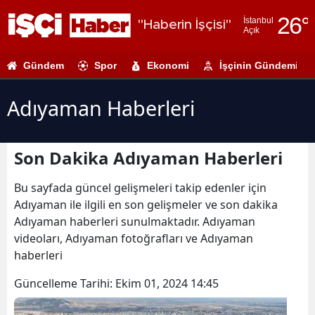
26
°
İstanbul
"Haberin İşçisi"
Açık
Adana
Gündem
Spor
Ekonomi
İşçinin Gündemi
Adıyaman
Afyonkarahi
Adıyaman Haberleri
Ağrı
Son Dakika Adıyaman Haberleri
Amasya
Ankara
Bu sayfada güncel gelişmeleri takip edenler için
Adıyaman ile ilgili en son gelişmeler ve son dakika
Antalya
Adıyaman haberleri sunulmaktadır. Adıyaman
videoları, Adıyaman fotoğrafları ve Adıyaman
Artvin
haberleri
Aydın
Güncelleme Tarihi:
Ekim 01, 2024 14:45
Balıkesir