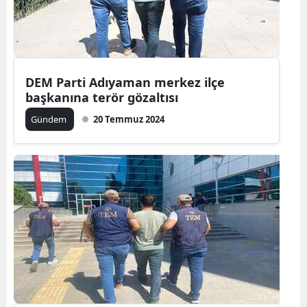
Yozgat
Zonguldak
DEM Parti Adıyaman merkez ilçe
Aksaray
başkanına terör gözaltısı
Bayburt
Gündem
20 Temmuz 2024
Karaman
Kırıkkale
Batman
Şırnak
Bartın
Ardahan
Iğdır