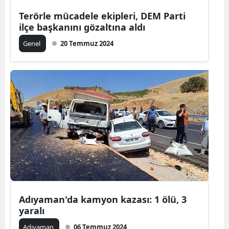
Terörle mücadele ekipleri, DEM Parti
Yalova
ilçe başkanını gözaltına aldı
Karabük
Genel
20 Temmuz 2024
Kilis
Osmaniye
Düzce
Adıyaman'da kamyon kazası: 1 ölü, 3
yaralı
Adıyaman
06 Temmuz 2024