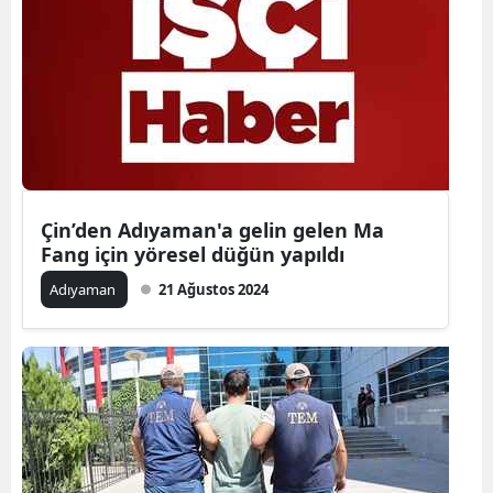
Samsun
Siirt
Sinop
Sivas
Tekirdağ
Çin’den Adıyaman'a gelin gelen Ma
Fang için yöresel düğün yapıldı
Tokat
Adıyaman
21 Ağustos 2024
Trabzon
Tunceli
Şanlıurfa
Uşak
Van