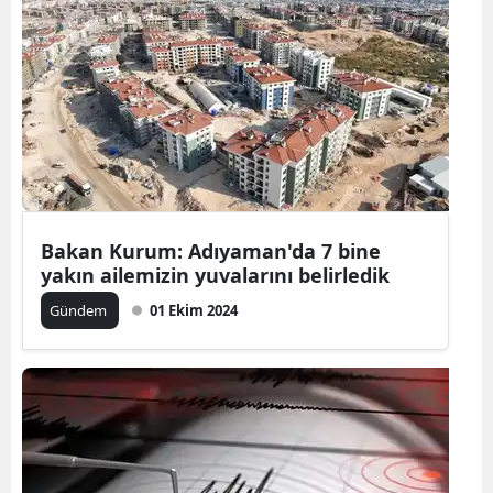
Bilecik
Bingöl
Bitlis
Bolu
Burdur
Bakan Kurum: Adıyaman'da 7 bine
Bursa
yakın ailemizin yuvalarını belirledik
Çanakkale
Gündem
01 Ekim 2024
Çankırı
Çorum
Denizli
Diyarbakır