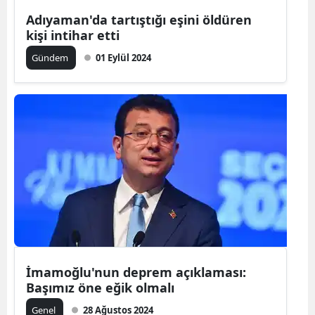
Adıyaman'da tartıştığı eşini öldüren
Mersin
kişi intihar etti
İstanbul
Gündem
01 Eylül 2024
İzmir
Kars
Kastamonu
Kayseri
Kırklareli
Kırşehir
Kocaeli
İmamoğlu'nun deprem açıklaması:
Konya
Başımız öne eğik olmalı
Kütahya
Genel
28 Ağustos 2024