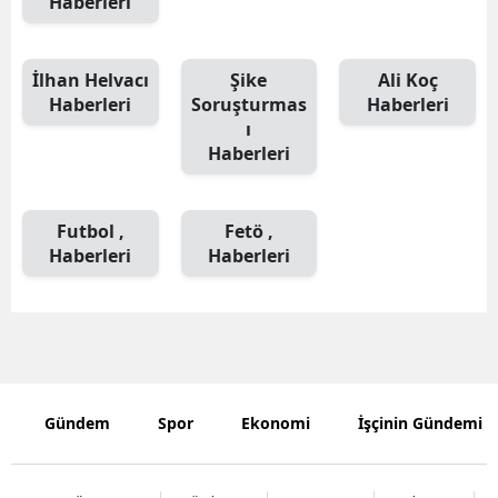
Haberleri
Mersin
İstanbul
İlhan Helvacı
Şike
Ali Koç
Haberleri
Soruşturmas
Haberleri
İzmir
ı
Haberleri
Kars
Kastamonu
Futbol ,
Fetö ,
Haberleri
Haberleri
Kayseri
Kırklareli
Kırşehir
Kocaeli
Gündem
Spor
Ekonomi
İşçinin Gündemi
Konya
Kütahya