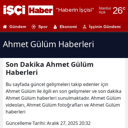
26
°
İstanbul
"Haberin İşçisi"
Açık
Adana
Gündem
Spor
Ekonomi
İşçinin Gündemi
Adıyaman
Afyonkarahi
Ahmet Gülüm Haberleri
Ağrı
Son Dakika Ahmet Gülüm
Amasya
Haberleri
Ankara
Bu sayfada güncel gelişmeleri takip edenler için
Antalya
Ahmet Gülüm ile ilgili en son gelişmeler ve son dakika
Ahmet Gülüm haberleri sunulmaktadır. Ahmet Gülüm
Artvin
videoları, Ahmet Gülüm fotoğrafları ve Ahmet Gülüm
Aydın
haberleri
Balıkesir
Güncelleme Tarihi:
Aralık 27, 2025 20:32