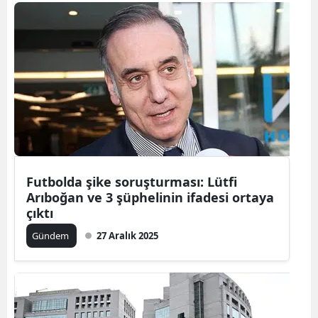
Bilecik
Bingöl
Bitlis
Bolu
Burdur
Bursa
Futbolda şike soruşturması: Lütfi
Çanakkale
Arıboğan ve 3 şüphelinin ifadesi ortaya
çıktı
Çankırı
Gündem
27 Aralık 2025
Çorum
Denizli
Diyarbakır