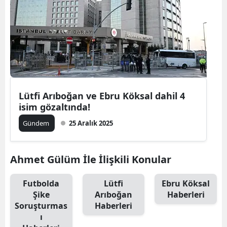
Edirne
Elazığ
Erzincan
Erzurum
Lütfi Arıboğan ve Ebru Köksal dahil 4
Eskişehir
isim gözaltında!
Gaziantep
Gündem
25 Aralık 2025
Giresun
Ahmet Gülüm İle İlişkili Konular
Gümüşhan
Hakkari
Futbolda
Lütfi
Ebru Köksal
Şike
Arıboğan
Haberleri
Hatay
Soruşturmas
Haberleri
ı
Isparta