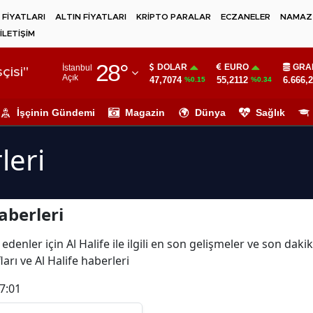
 FİYATLARI
ALTIN FİYATLARI
KRİPTO PARALAR
ECZANELER
NAMAZ 
İLETİŞİM
Adana
28
°
DOLAR
EURO
GRA
İstanbul
Adıyaman
çisi"
Açık
47,7074
55,2112
6.666,
%0.15
%0.34
Afyonkarahisar
İşçinin Gündemi
Magazin
Dünya
Sağlık
Ağrı
leri
Amasya
Ankara
aberleri
Antalya
Artvin
denler için Al Halife ile ilgili en son gelişmeler ve son daki
ları ve Al Halife haberleri
Aydın
7:01
Balıkesir