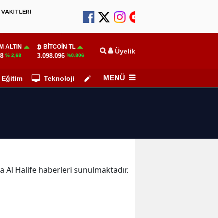
VAKİTLERİ
M ALTIN
BITCOIN TL
Üyelik
28
3.098.096
% 2,68
%0.806
MENÜ
Eğitim
Teknoloji
Köşe Yazarları
ka Al Halife haberleri sunulmaktadır.