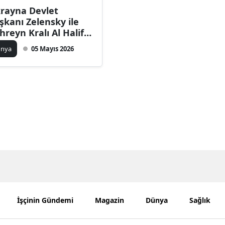
rayna Devlet
Bilecik
şkanı Zelensky ile
hreyn Kralı Al Halife
Bingöl
rüştü
ünya
05 Mayıs 2026
Bitlis
Bolu
Burdur
Bursa
Çanakkale
Çankırı
Çorum
Denizli
İşçinin Gündemi
Magazin
Dünya
Sağlık
Diyarbakır