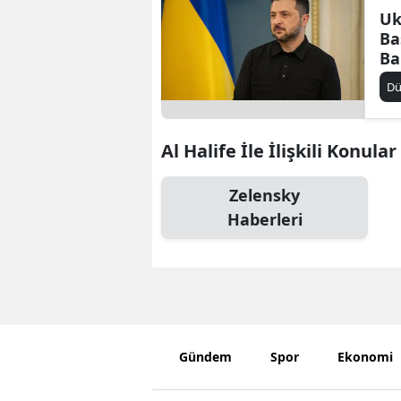
Uk
Ba
Ba
gö
D
Al Halife İle İlişkili Konular
Zelensky
Haberleri
Gündem
Spor
Ekonomi