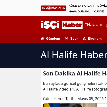
KÖŞE YAZARLARI
DÖVİZ
07 Ağustos 2026
HAVA DURUMU
KÜNYE
"Haberin İş
Gündem
Spor
Ekonomi
Al Halife Haber
Son Dakika Al Halife H
Bu sayfada güncel gelişmeleri takip e
Al Halife videoları, Al Halife fotoğraf
Güncelleme Tarihi:
Mayıs 05, 2026 1