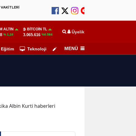
VAKİTLERİ
M ALTIN
BITCOIN TL
Üyelik
78
3.065.616
% 1,10
%0.584
MENÜ
Eğitim
Teknoloji
Köşe Yazarları
kika Albin Kurti haberleri