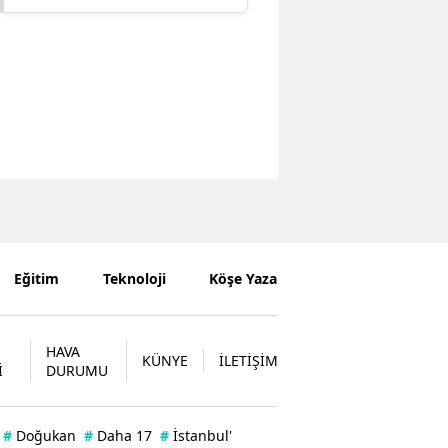
Eğitim
Teknoloji
Köşe Yazarları
HAVA
KÜNYE
İLETİŞİM
İ
DURUMU
#
Doğukan
#
Daha 17
#
İstanbul'