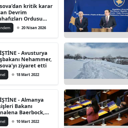
sova’dan kritik karar
Bilecik
İran Devrim
hafızları Ordusu
Bingöl
rör örgütü ilan edildi
ündem
20 Nisan 2026
Bitlis
Bolu
İŞTİNE - Avusturya
Burdur
şbakanı Nehammer,
sova’yı ziyaret etti
Bursa
nel
18 Mart 2022
Çanakkale
Çankırı
İŞTİNE - Almanya
Çorum
şişleri Bakanı
nalena Baerbock,
Denizli
sova'da
nel
10 Mart 2022
Diyarbakır