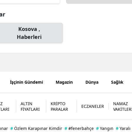
Edirne
lar
Elazığ
Kosova ,
Erzincan
Haberleri
Erzurum
Eskişehir
Gaziantep
Giresun
İşçinin Gündemi
Magazin
Dünya
Sağlık
Gümüşhane
İZ
ALTIN
KRİPTO
NAMAZ
Hakkari
ECZANELER
TLARI
FİYATLARI
PARALAR
VAKİTLER
Hatay
Isparta
ınar
#
Özlem Karapınar Kimdir
#
#fenerbahçe
#
Yangın
#
Yaralı