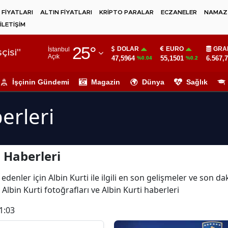
 FİYATLARI
ALTIN FİYATLARI
KRİPTO PARALAR
ECZANELER
NAMAZ 
İLETİŞİM
Adana
25
°
DOLAR
EURO
GRA
İstanbul
Adıyaman
çisi"
Açık
47,5964
55,1501
6.567,
%0.04
%0.2
Afyonkarahisar
İşçinin Gündemi
Magazin
Dünya
Sağlık
Ağrı
erleri
Amasya
Ankara
 Haberleri
Antalya
Artvin
denler için Albin Kurti ile ilgili en son gelişmeler ve son da
 Albin Kurti fotoğrafları ve Albin Kurti haberleri
Aydın
1:03
Balıkesir