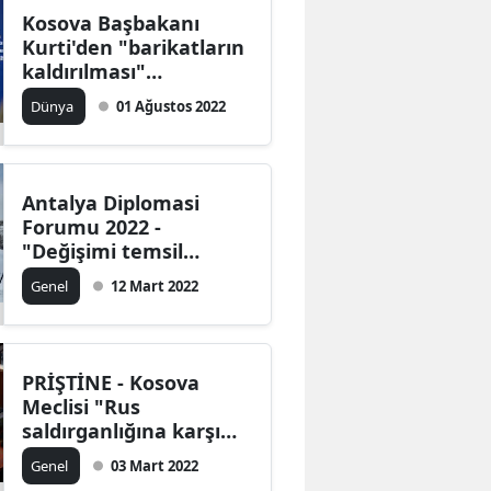
Kosova Başbakanı
Kurti'den "barikatların
kaldırılması"
açıklaması
Dünya
01 Ağustos 2022
Antalya Diplomasi
Forumu 2022 -
"Değişimi temsil
etmek" konulu panel
Genel
12 Mart 2022
PRİŞTİNE - Kosova
Meclisi "Rus
saldırganlığına karşı
Ukrayna'ya destek"
Genel
03 Mart 2022
kararını onayladı