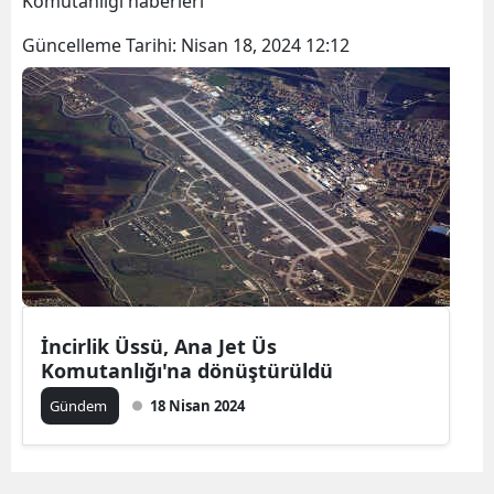
Komutanlığı haberleri
Bilecik
Güncelleme Tarihi:
Nisan 18, 2024 12:12
Bingöl
Bitlis
Bolu
Burdur
Bursa
Çanakkale
Çankırı
İncirlik Üssü, Ana Jet Üs
Komutanlığı'na dönüştürüldü
Çorum
Gündem
18 Nisan 2024
Denizli
Diyarbakır