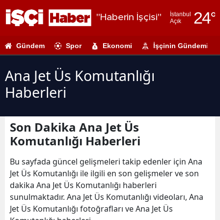
24
°
İstanbul
"Haberin İşçisi"
Açık
Adana
Gündem
Spor
Ekonomi
İşçinin Gündemi
Adıyaman
Afyonkarahi
Ana Jet Üs Komutanlığı
Haberleri
Ağrı
Amasya
Son Dakika Ana Jet Üs
Ankara
Komutanlığı Haberleri
Antalya
Bu sayfada güncel gelişmeleri takip edenler için Ana
Artvin
Jet Üs Komutanlığı ile ilgili en son gelişmeler ve son
dakika Ana Jet Üs Komutanlığı haberleri
Aydın
sunulmaktadır. Ana Jet Üs Komutanlığı videoları, Ana
Jet Üs Komutanlığı fotoğrafları ve Ana Jet Üs
Balıkesir