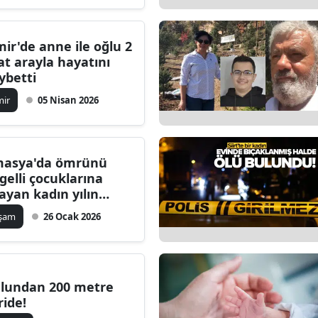
Edirne
mir'de anne ile oğlu 2
Elazığ
at arayla hayatını
ybetti
Erzincan
mir
05 Nisan 2026
Erzurum
Eskişehir
asya'da ömrünü
Gaziantep
gelli çocuklarına
ayan kadın yılın
Giresun
nesi seçildi
aşam
26 Ocak 2026
Gümüşhane
Hakkari
Hatay
lundan 200 metre
ride!
Isparta