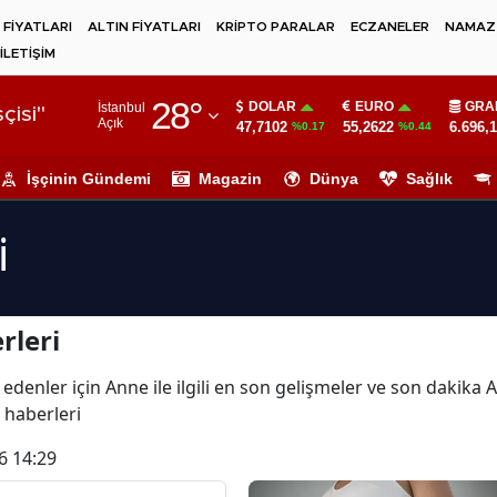
 FİYATLARI
ALTIN FİYATLARI
KRİPTO PARALAR
ECZANELER
NAMAZ 
İLETİŞİM
Adana
28
°
DOLAR
EURO
GRA
İstanbul
Adıyaman
çisi"
Açık
47,7102
55,2622
6.696,
%0.17
%0.44
Afyonkarahisar
İşçinin Gündemi
Magazin
Dünya
Sağlık
Ağrı
i
Amasya
Ankara
rleri
Antalya
Artvin
 edenler için Anne ile ilgili en son gelişmeler ve son dakika
 haberleri
Aydın
6 14:29
Balıkesir