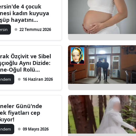
rsin'de 4 çocuk
Bilecik
nesi kadın kuyuya
şüp hayatını
Bingöl
ybetti
rsin
22 Temmuz 2026
Bitlis
Bolu
rak Özçivit ve Sibel
Burdur
şçıoğlu Aynı Dizide:
ne-Oğul Rolü
Bursa
ndem Oldu
ündem
16 Haziran 2026
Çanakkale
Çankırı
neler Günü'nde
Çorum
çek fiyatları cep
kıyor!
Denizli
ündem
09 Mayıs 2026
Diyarbakır