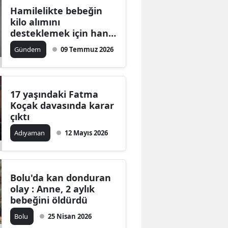
Hamilelikte bebeğin
kilo alımını
desteklemek için hangi
yiyecekler tercih
Gündem
09 Temmuz 2026
edilmeli?
17 yaşındaki Fatma
Koçak davasında karar
çıktı
Adıyaman
12 Mayıs 2026
Bolu'da kan donduran
olay : Anne, 2 aylık
bebeğini öldürdü
Bolu
25 Nisan 2026