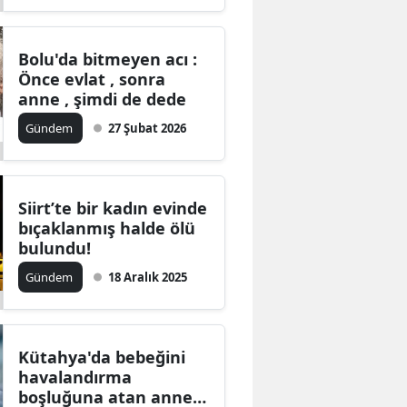
Bolu'da bitmeyen acı :
Önce evlat , sonra
anne , şimdi de dede
Gündem
27 Şubat 2026
Siirt’te bir kadın evinde
bıçaklanmış halde ölü
bulundu!
Gündem
18 Aralık 2025
Kütahya'da bebeğini
havalandırma
boşluğuna atan anne