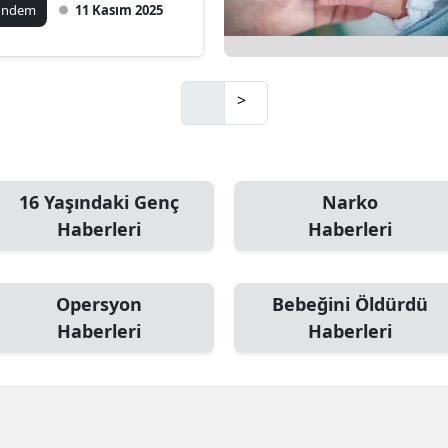
ündem
11 Kasım 2025
Mersin
İstanbul
>
İzmir
Kars
Kastamonu
16 Yaşındaki Genç
Narko
Haberleri
Haberleri
Kayseri
Kırklareli
Opersyon
Bebeğini Öldürdü
Kırşehir
Haberleri
Haberleri
Kocaeli
Konya
Kütahya