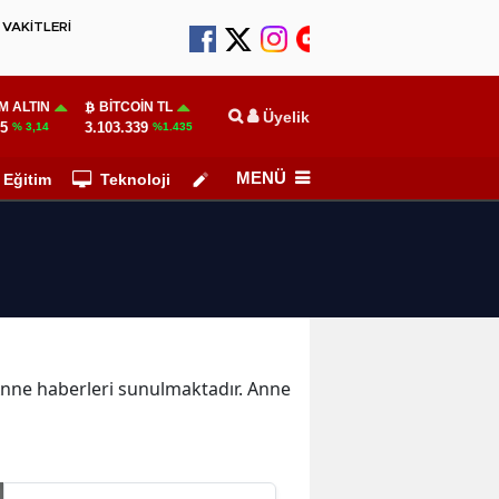
VAKİTLERİ
M ALTIN
BITCOIN TL
Üyelik
15
3.103.339
% 3,14
%1.435
MENÜ
Eğitim
Teknoloji
Köşe Yazarları
 Anne haberleri sunulmaktadır. Anne