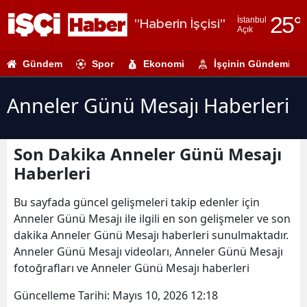
25
°
İstanbul
"Haberin İşçisi"
Açık
Adana
Gündem
Spor
Ekonomi
İşçinin Gündemi
Adıyaman
Afyonkarahi
Anneler Günü Mesajı Haberleri
Ağrı
Son Dakika Anneler Günü Mesajı
Amasya
Haberleri
Ankara
Bu sayfada güncel gelişmeleri takip edenler için
Antalya
Anneler Günü Mesajı ile ilgili en son gelişmeler ve son
dakika Anneler Günü Mesajı haberleri sunulmaktadır.
Artvin
Anneler Günü Mesajı videoları, Anneler Günü Mesajı
Aydın
fotoğrafları ve Anneler Günü Mesajı haberleri
Balıkesir
Güncelleme Tarihi:
Mayıs 10, 2026 12:18