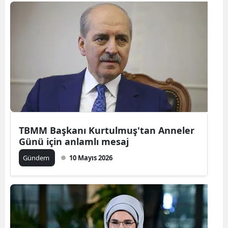
Bilecik
Bingöl
Bitlis
Bolu
Burdur
Bursa
TBMM Başkanı Kurtulmuş'tan Anneler
Çanakkale
Günü için anlamlı mesaj
Çankırı
Gündem
10 Mayıs 2026
Çorum
Denizli
Diyarbakır