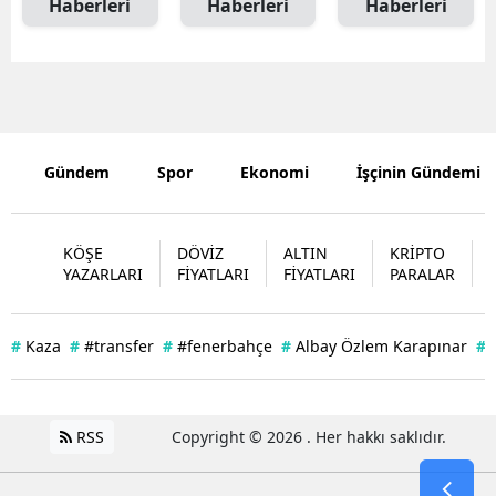
Haberleri
Haberleri
Haberleri
Malatya
Manisa
Kahramanm
Mardin
Gündem
Spor
Ekonomi
İşçinin Gündemi
Muğla
KÖŞE
DÖVİZ
ALTIN
KRİPTO
Muş
YAZARLARI
FİYATLARI
FİYATLARI
PARALAR
Nevşehir
#
Kaza
#
#transfer
#
#fenerbahçe
#
Albay Özlem Karapınar
#
Niğde
Ordu
RSS
Copyright © 2026 . Her hakkı saklıdır.
Rize
Sakarya