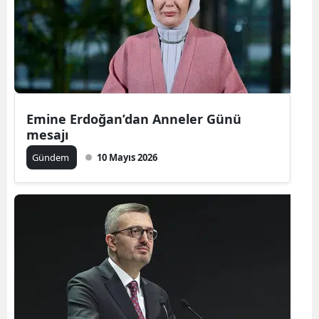
Edirne
Elazığ
Erzincan
Erzurum
Emine Erdoğan’dan Anneler Günü
mesajı
Eskişehir
Gündem
10 Mayıs 2026
Gaziantep
Giresun
Gümüşhan
Hakkari
Hatay
Isparta