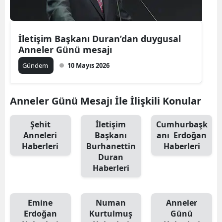
Mersin
İstanbul
İletişim Başkanı Duran’dan duygusal
Anneler Günü mesajı
İzmir
Gündem
10 Mayıs 2026
Kars
Kastamonu
Anneler Günü Mesajı İle İlişkili Konular
Kayseri
Şehit
İletişim
Cumhurbaşk
Anneleri
Başkanı
anı Erdoğan
Kırklareli
Haberleri
Burhanettin
Haberleri
Kırşehir
Duran
Haberleri
Kocaeli
Konya
Emine
Numan
Anneler
Erdoğan
Kurtulmuş
Günü
Kütahya