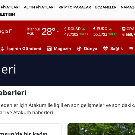
 FİYATLARI
ALTIN FİYATLARI
KRİPTO PARALAR
ECZANELER
NAMAZ 
İLETİŞİM
Adana
28
°
DOLAR
EURO
GRA
İstanbul
Adıyaman
çisi"
Açık
47,7102
55,1723
6.669,
%0.17
%0.28
Afyonkarahisar
İşçinin Gündemi
Magazin
Dünya
Sağlık
Ağrı
eri
Amasya
Ankara
berleri
Antalya
Artvin
 edenler için Atakum ile ilgili en son gelişmeler ve son dak
arı ve Atakum haberleri
Aydın
Balıkesir
msun'da bir kadın