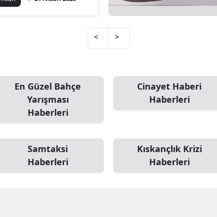
irildi
Mersin
İstanbul
<
>
İzmir
Kars
En Güzel Bahçe
Cinayet Haberi
Kastamonu
Yarışması
Haberleri
Haberleri
Kayseri
Kırklareli
Samtaksi
Kıskançlık Krizi
Kırşehir
Haberleri
Haberleri
Kocaeli
Konya
Kütahya