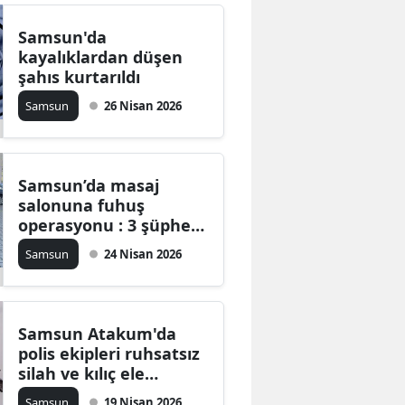
Samsun'da
kayalıklardan düşen
şahıs kurtarıldı
Samsun
26 Nisan 2026
Samsun’da masaj
salonuna fuhuş
operasyonu : 3 şüpheli
adliyeye sevk edildi
Samsun
24 Nisan 2026
Samsun Atakum'da
polis ekipleri ruhsatsız
silah ve kılıç ele
geçirildi
Samsun
19 Nisan 2026