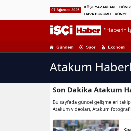
KÖŞE YAZARLARI
DÖVİZ
07 Ağustos 2026
HAVA DURUMU
KÜNYE
"Haberin İş
Gündem
Spor
Ekonomi
Atakum Haberl
Son Dakika Atakum Ha
Bu sayfada güncel gelişmeleri takip
Atakum videoları, Atakum fotoğrafl
Sa