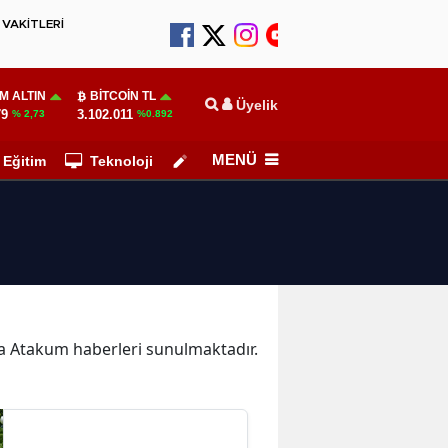
VAKİTLERİ
M ALTIN
BITCOIN TL
Üyelik
79
3.102.011
% 2,73
%0.892
MENÜ
Eğitim
Teknoloji
Köşe Yazarları
ika Atakum haberleri sunulmaktadır.