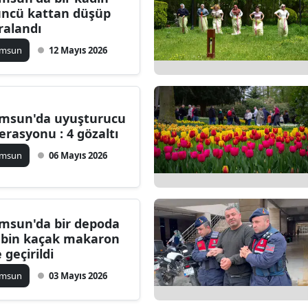
üncü kattan düşüp
Bilecik
ralandı
Bingöl
amsun
12 Mayıs 2026
Bitlis
Bolu
msun'da uyuşturucu
Burdur
erasyonu : 4 gözaltı
amsun
06 Mayıs 2026
Bursa
Çanakkale
Çankırı
msun'da bir depoda
 bin kaçak makaron
Çorum
 geçirildi
Denizli
amsun
03 Mayıs 2026
Diyarbakır