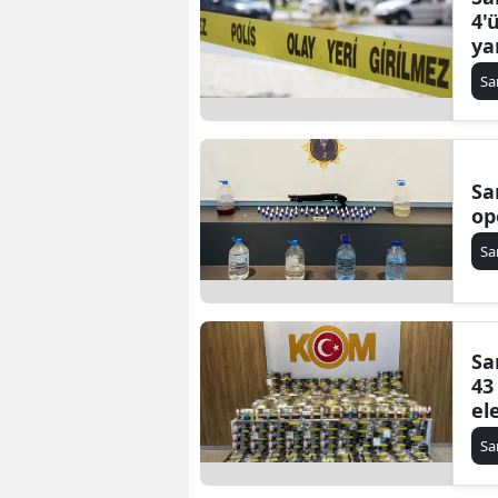
4'
ya
S
Sa
op
S
Sa
43
ele
S