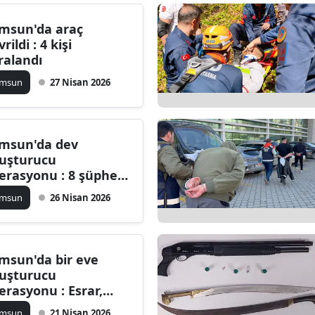
Edirne
msun'da araç
rildi : 4 kişi
Elazığ
ralandı
Erzincan
amsun
27 Nisan 2026
Erzurum
Eskişehir
msun'da dev
uşturucu
Gaziantep
erasyonu : 8 şüpheli
kalandı
Giresun
amsun
26 Nisan 2026
Gümüşhane
Hakkari
msun'da bir eve
uşturucu
Hatay
erasyonu : Esrar,
kain ve hap ele
Isparta
amsun
21 Nisan 2026