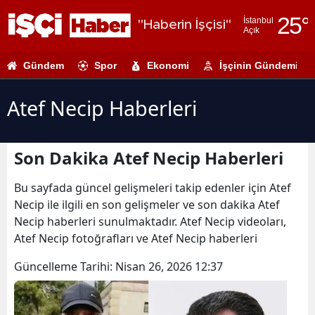
25
°
İstanbul
"Haberin İşçisi"
Açık
Adana
Gündem
Spor
Ekonomi
İşçinin Gündemi
Adıyaman
Afyonkarahi
Atef Necip Haberleri
Ağrı
Son Dakika Atef Necip Haberleri
Amasya
Ankara
Bu sayfada güncel gelişmeleri takip edenler için Atef
Necip ile ilgili en son gelişmeler ve son dakika Atef
Antalya
Necip haberleri sunulmaktadır. Atef Necip videoları,
Atef Necip fotoğrafları ve Atef Necip haberleri
Artvin
Güncelleme Tarihi:
Nisan 26, 2026 12:37
Aydın
Balıkesir