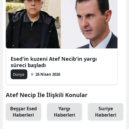
Bilecik
Bingöl
Bitlis
Bolu
Burdur
Esed'in kuzeni Atef Necib'in yargı
süreci başladı
Bursa
Dünya
26 Nisan 2026
Çanakkale
Çankırı
Atef Necip İle İlişkili Konular
Çorum
Beşşar Esed
Yargı
Suriye
Denizli
Haberleri
Haberleri
Haberleri
Diyarbakır