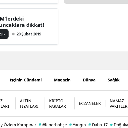
Edirne
M'lerdeki
Elazığ
uncaklara dikkat!
Erzincan
ğlık
20 Şubat 2019
Erzurum
Eskişehir
Gaziantep
Giresun
İşçinin Gündemi
Magazin
Dünya
Sağlık
Gümüşhane
İZ
ALTIN
KRİPTO
NAMAZ
Hakkari
ECZANELER
TLARI
FİYATLARI
PARALAR
VAKİTLER
Hatay
Isparta
ay Özlem Karapınar
#
#fenerbahçe
#
Yangın
#
Daha 17
#
Doğuk