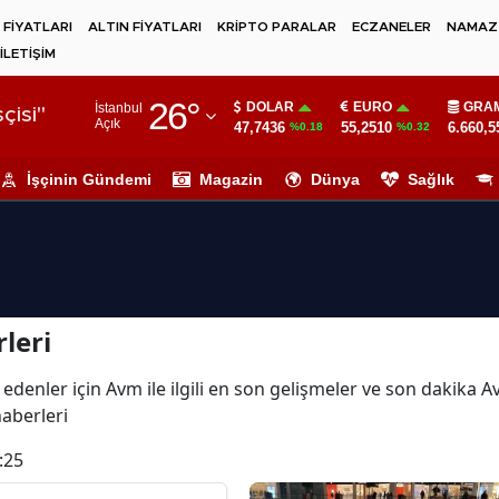
 FİYATLARI
ALTIN FİYATLARI
KRİPTO PARALAR
ECZANELER
NAMAZ 
İLETİŞİM
Adana
26
°
DOLAR
EURO
GRAM
İstanbul
Adıyaman
çisi"
Açık
47,7436
55,2510
6.660,5
%0.18
%0.32
Afyonkarahisar
İşçinin Gündemi
Magazin
Dünya
Sağlık
Ağrı
Amasya
Ankara
leri
Antalya
Artvin
 edenler için Avm ile ilgili en son gelişmeler ve son dakika
haberleri
Aydın
:25
Balıkesir