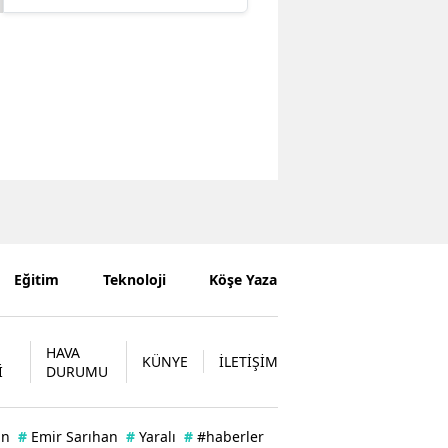
Eğitim
Teknoloji
Köşe Yazarları
HAVA
KÜNYE
İLETİŞİM
İ
DURUMU
an
#
Emir Sarıhan
#
Yaralı
#
#haberler