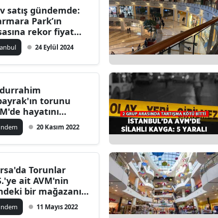
v satış gündemde:
Bilecik
rmara Park’ın
sasına rekor fiyat
Bingöl
lifi
tanbul
24 Eylül 2024
Bitlis
Bolu
durrahim
Burdur
bayrak'ın torunu
M'de hayatını
Bursa
ybetti
ündem
20 Kasım 2022
Çanakkale
Çankırı
rsa'da Torunlar
Çorum
Ş.'ye ait AVM'nin
indeki bir mağazanın
Denizli
vanı çöktü
ündem
11 Mayıs 2022
Diyarbakır