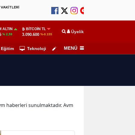
VAKİTLERİ
 ALTIN
BITCOIN TL
Üyelik
5
3.090.600
% 2,59
%-0.155
MENÜ
Eğitim
Teknoloji
Köşe Yazarları
 Avm haberleri sunulmaktadır. Avm