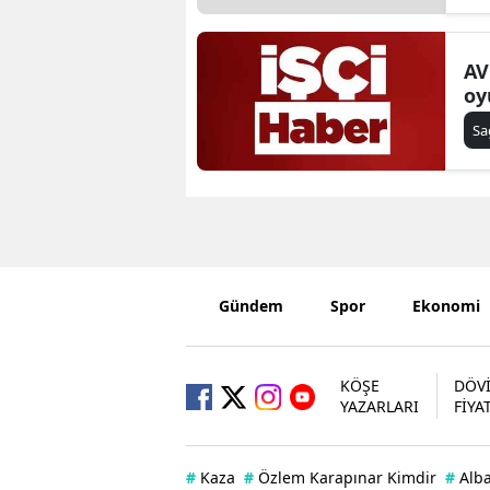
AV
oy
Sa
Gündem
Spor
Ekonomi
KÖŞE
DÖV
YAZARLARI
FİYA
#
Kaza
#
Özlem Karapınar Kimdir
#
Alb