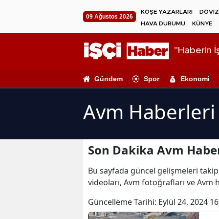
KÖŞE YAZARLARI
DÖVİZ
09 Ağustos 2026
HAVA DURUMU
KÜNYE
"Haberin İş
Gündem
Spor
Ekonomi
Avm Haberleri
Son Dakika Avm Haber
Bu sayfada güncel gelişmeleri takip
videoları, Avm fotoğrafları ve Avm 
Güncelleme Tarihi:
Eylül 24, 2024 16