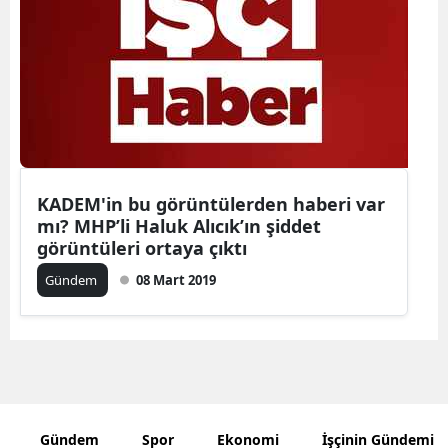
Bilecik
Bingöl
Bitlis
Bolu
Burdur
KADEM'in bu görüntülerden haberi var
mı? MHP’li Haluk Alıcık’ın şiddet
Bursa
görüntüleri ortaya çıktı
Çanakkale
Gündem
08 Mart 2019
Çankırı
Çorum
Denizli
Diyarbakır
Gündem
Spor
Ekonomi
İşçinin Gündemi