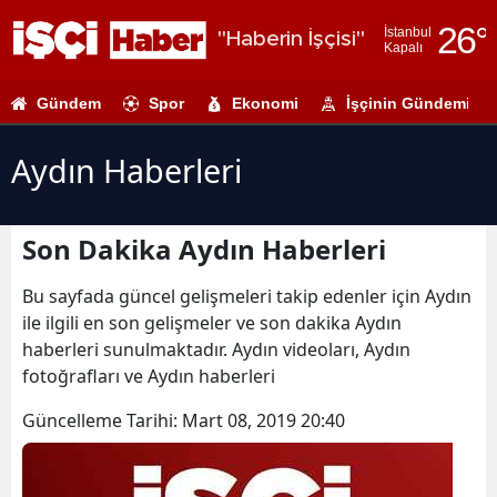
26
°
İstanbul
"Haberin İşçisi"
Kapalı
Adana
Gündem
Spor
Ekonomi
İşçinin Gündemi
Adıyaman
Afyonkarahi
Aydın Haberleri
Ağrı
Son Dakika Aydın Haberleri
Amasya
Ankara
Bu sayfada güncel gelişmeleri takip edenler için Aydın
ile ilgili en son gelişmeler ve son dakika Aydın
Antalya
haberleri sunulmaktadır. Aydın videoları, Aydın
fotoğrafları ve Aydın haberleri
Artvin
Güncelleme Tarihi:
Mart 08, 2019 20:40
Aydın
Balıkesir