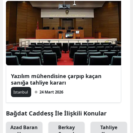
Bilecik
Bingöl
Bitlis
Bolu
Burdur
Bursa
Yazılım mühendisine çarpıp kaçan
Çanakkale
sanığa tahliye kararı
Çankırı
İstanbul
24 Mart 2026
Çorum
Bağdat Caddesş İle İlişkili Konular
Denizli
Azad Baran
Berkay
Tahliye
Diyarbakır