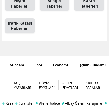
Hışım
Şengel
Kararı
Haberleri
Haberleri
Haberleri
Edirne
Elazığ
Trafik Kazasi
Erzincan
Haberleri
Erzurum
Eskişehir
Gaziantep
Gündem
Spor
Ekonomi
İşçinin Gündemi
Giresun
Gümüşhan
KÖŞE
DÖVİZ
ALTIN
KRİPTO
Hakkari
YAZARLARI
FİYATLARI
FİYATLARI
PARALAR
Hatay
#
Kaza
#
#transfer
#
#fenerbahçe
#
Albay Özlem Karapınar
#
Isparta