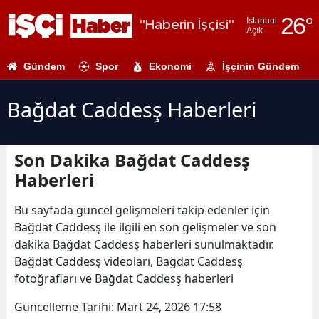
26
°
İstanbul
"Haberin İşçisi"
Açık
Adana
Gündem
Spor
Ekonomi
İşçinin Gündemi
Adıyaman
Afyonkarahi
Bağdat Caddesş Haberleri
Ağrı
Son Dakika Bağdat Caddesş
Amasya
Haberleri
Ankara
Bu sayfada güncel gelişmeleri takip edenler için
Antalya
Bağdat Caddesş ile ilgili en son gelişmeler ve son
dakika Bağdat Caddesş haberleri sunulmaktadır.
Artvin
Bağdat Caddesş videoları, Bağdat Caddesş
Aydın
fotoğrafları ve Bağdat Caddesş haberleri
Balıkesir
Güncelleme Tarihi:
Mart 24, 2026 17:58