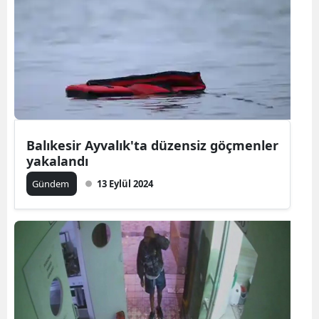
Bilecik
Bingöl
Bitlis
Bolu
Burdur
Balıkesir Ayvalık'ta düzensiz göçmenler
yakalandı
Bursa
Gündem
13 Eylül 2024
Çanakkale
Çankırı
Çorum
Denizli
Diyarbakır