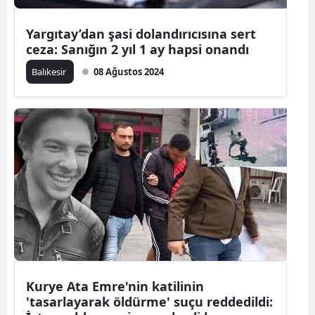
Mersin
Yargıtay’dan şasi dolandırıcısına sert
ceza: Sanığın 2 yıl 1 ay hapsi onandı
İstanbul
Balıkesir
08 Ağustos 2024
İzmir
Kars
Kastamonu
Kayseri
Kırklareli
Kırşehir
Kocaeli
Konya
Kurye Ata Emre'nin katilinin
'tasarlayarak öldürme' suçu reddedildi:
Kütahya