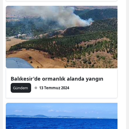
Samsun
Siirt
Sinop
Sivas
Tekirdağ
Tokat
Balıkesir'de ormanlık alanda yangın
Trabzon
Gündem
13 Temmuz 2024
Tunceli
Şanlıurfa
Uşak
Van