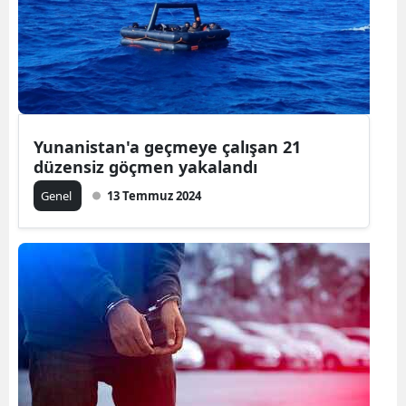
Yozgat
Zonguldak
Aksaray
Yunanistan'a geçmeye çalışan 21
Bayburt
düzensiz göçmen yakalandı
Karaman
Genel
13 Temmuz 2024
Kırıkkale
Batman
Şırnak
Bartın
Ardahan
Iğdır