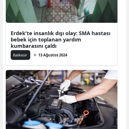
Edirne
Elazığ
Erzincan
Erdek'te insanlık dışı olay: SMA hastası
bebek için toplanan yardım
Erzurum
kumbarasını çaldı
Eskişehir
Balıkesir
13 Ağustos 2024
Gaziantep
Giresun
Gümüşhan
Hakkari
Hatay
Isparta