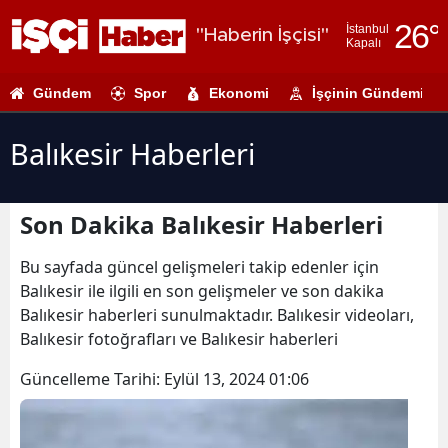
26
°
İstanbul
"Haberin İşçisi"
Kapalı
Adana
Gündem
Spor
Ekonomi
İşçinin Gündemi
Adıyaman
Afyonkarahi
Balıkesir Haberleri
Ağrı
Son Dakika Balıkesir Haberleri
Amasya
Ankara
Bu sayfada güncel gelişmeleri takip edenler için
Balıkesir ile ilgili en son gelişmeler ve son dakika
Antalya
Balıkesir haberleri sunulmaktadır. Balıkesir videoları,
Balıkesir fotoğrafları ve Balıkesir haberleri
Artvin
Güncelleme Tarihi:
Eylül 13, 2024 01:06
Aydın
Balıkesir