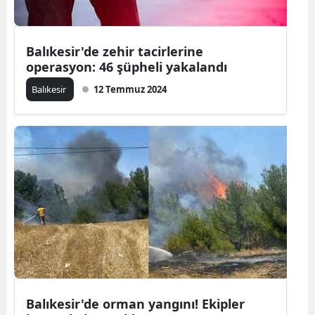
Yalova
Balıkesir'de zehir tacirlerine
Karabük
operasyon: 46 şüpheli yakalandı
Kilis
Balıkesir
12 Temmuz 2024
Osmaniye
Düzce
Balıkesir'de orman yangını! Ekipler