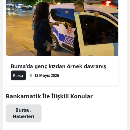
Bilecik
Bingöl
Bitlis
Bolu
Burdur
Bursa’da genç kızdan örnek davranış
Bursa
Bursa
13 Mayıs 2026
Çanakkale
Çankırı
Bankamatik İle İlişkili Konular
Çorum
Bursa ,
Denizli
Haberleri
Diyarbakır