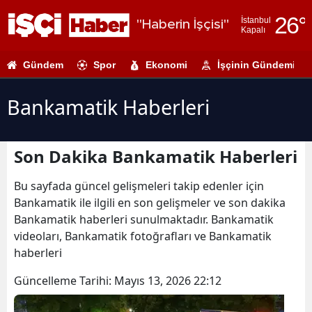
26
°
İstanbul
"Haberin İşçisi"
Kapalı
Adana
Gündem
Spor
Ekonomi
İşçinin Gündemi
Adıyaman
Afyonkarahi
Bankamatik Haberleri
Ağrı
Son Dakika Bankamatik Haberleri
Amasya
Ankara
Bu sayfada güncel gelişmeleri takip edenler için
Bankamatik ile ilgili en son gelişmeler ve son dakika
Antalya
Bankamatik haberleri sunulmaktadır. Bankamatik
videoları, Bankamatik fotoğrafları ve Bankamatik
Artvin
haberleri
Aydın
Güncelleme Tarihi:
Mayıs 13, 2026 22:12
Balıkesir