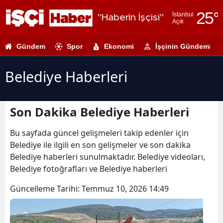
25
°
İstanbul
"Haberin İşçisi"
Açık
Adana
Gündem
Spor
Ekonomi
İşçinin Gündemi
Adıyaman
Afyonkarahi
Belediye Haberleri
Ağrı
Son Dakika Belediye Haberleri
Amasya
Ankara
Bu sayfada güncel gelişmeleri takip edenler için
Belediye ile ilgili en son gelişmeler ve son dakika
Antalya
Belediye haberleri sunulmaktadır. Belediye videoları,
Belediye fotoğrafları ve Belediye haberleri
Artvin
Güncelleme Tarihi:
Temmuz 10, 2026 14:49
Aydın
Balıkesir