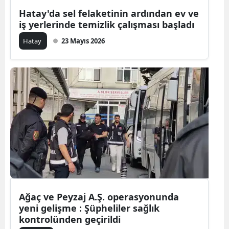
Hatay'da sel felaketinin ardından ev ve
Mersin
iş yerlerinde temizlik çalışması başladı
İstanbul
Hatay
23 Mayıs 2026
İzmir
Kars
Kastamonu
Kayseri
Kırklareli
Kırşehir
Kocaeli
Ağaç ve Peyzaj A.Ş. operasyonunda
Konya
yeni gelişme : Şüpheliler sağlık
kontrolünden geçirildi
Kütahya