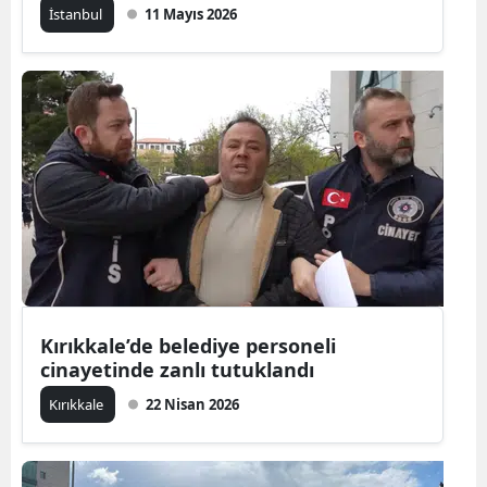
İstanbul
11 Mayıs 2026
Malatya
Manisa
Kahramanm
Mardin
Muğla
Muş
Nevşehir
Kırıkkale’de belediye personeli
Niğde
cinayetinde zanlı tutuklandı
Ordu
Kırıkkale
22 Nisan 2026
Rize
Sakarya