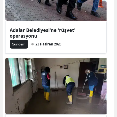
Edirne
Elazığ
Erzincan
Adalar Belediyesi'ne 'rüşvet'
operasyonu
Erzurum
Gündem
23 Haziran 2026
Eskişehir
Gaziantep
Giresun
Gümüşhan
Hakkari
Hatay
Isparta