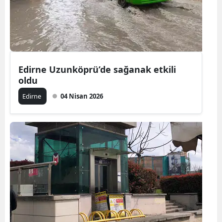
Yozgat
Zonguldak
Aksaray
Edirne Uzunköprü’de sağanak etkili
oldu
Bayburt
Edirne
04 Nisan 2026
Karaman
Kırıkkale
Batman
Şırnak
Bartın
Ardahan
Iğdır