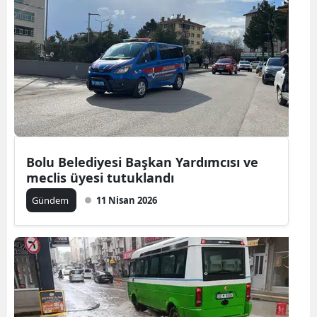
Samsun
Siirt
Sinop
Sivas
Tekirdağ
Bolu Belediyesi Başkan Yardımcısı ve
Tokat
meclis üyesi tutuklandı
Trabzon
Gündem
11 Nisan 2026
Tunceli
Şanlıurfa
Uşak
Van