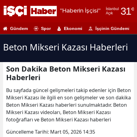
31
°
İstanbul
"Haberin İşçisi"
Açık
Adana
Gündem
Spor
Ekonomi
İşçinin Gündemi
Adıyaman
Afyonkarahi
Beton Mikseri Kazası Haberleri
Ağrı
Son Dakika Beton Mikseri Kazası
Amasya
Haberleri
Ankara
Bu sayfada güncel gelişmeleri takip edenler için Beton
Antalya
Mikseri Kazası ile ilgili en son gelişmeler ve son dakika
Beton Mikseri Kazası haberleri sunulmaktadır. Beton
Artvin
Mikseri Kazası videoları, Beton Mikseri Kazası
Aydın
fotoğrafları ve Beton Mikseri Kazası haberleri
Balıkesir
Güncelleme Tarihi:
Mart 05, 2026 14:35