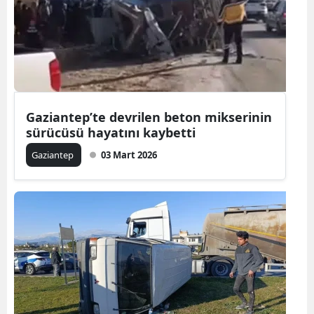
Edirne
Elazığ
Erzincan
Erzurum
Gaziantep’te devrilen beton mikserinin
sürücüsü hayatını kaybetti
Eskişehir
Gaziantep
03 Mart 2026
Gaziantep
Giresun
Gümüşhan
Hakkari
Hatay
Isparta