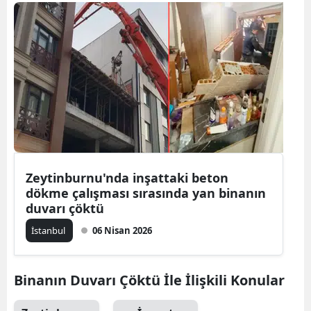
Bilecik
Bingöl
Bitlis
Bolu
Burdur
Bursa
Zeytinburnu'nda inşattaki beton
Çanakkale
dökme çalışması sırasında yan binanın
duvarı çöktü
Çankırı
İstanbul
06 Nisan 2026
Çorum
Denizli
Binanın Duvarı Çöktü İle İlişkili Konular
Diyarbakır