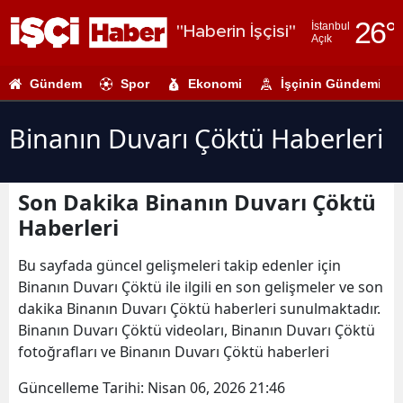
26
°
İstanbul
"Haberin İşçisi"
Açık
Adana
Gündem
Spor
Ekonomi
İşçinin Gündemi
Adıyaman
Afyonkarahi
Binanın Duvarı Çöktü Haberleri
Ağrı
Son Dakika Binanın Duvarı Çöktü
Amasya
Haberleri
Ankara
Bu sayfada güncel gelişmeleri takip edenler için
Antalya
Binanın Duvarı Çöktü ile ilgili en son gelişmeler ve son
dakika Binanın Duvarı Çöktü haberleri sunulmaktadır.
Artvin
Binanın Duvarı Çöktü videoları, Binanın Duvarı Çöktü
Aydın
fotoğrafları ve Binanın Duvarı Çöktü haberleri
Balıkesir
Güncelleme Tarihi:
Nisan 06, 2026 21:46