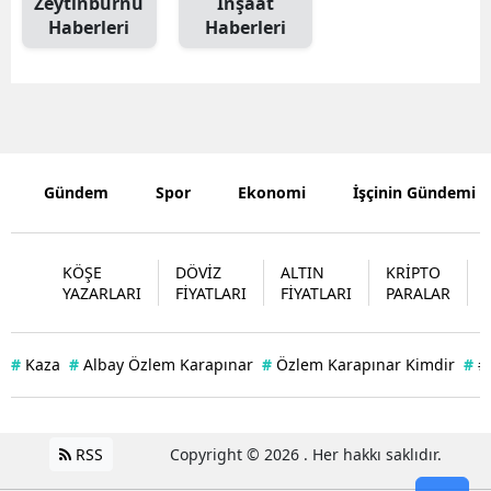
Zeytinburnu
İnşaat
Haberleri
Haberleri
Edirne
Elazığ
Erzincan
Erzurum
Gündem
Spor
Ekonomi
İşçinin Gündemi
Eskişehir
Gaziantep
KÖŞE
DÖVİZ
ALTIN
KRİPTO
YAZARLARI
FİYATLARI
FİYATLARI
PARALAR
Giresun
Gümüşhan
#
Kaza
#
Albay Özlem Karapınar
#
Özlem Karapınar Kimdir
#
#
Hakkari
Hatay
RSS
Copyright © 2026 . Her hakkı saklıdır.
Isparta