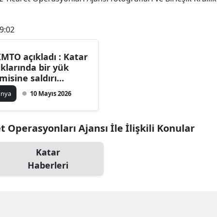
Bilecik
9:02
Bingöl
Bitlis
MTO açıkladı : Katar
ıklarında bir yük
Bolu
misine saldırı
zenlendi
Burdur
ünya
10 Mayıs 2026
Bursa
et Operasyonları Ajansı İle İlişkili Konular
Çanakkale
Çankırı
Katar
Haberleri
Çorum
Denizli
Diyarbakır