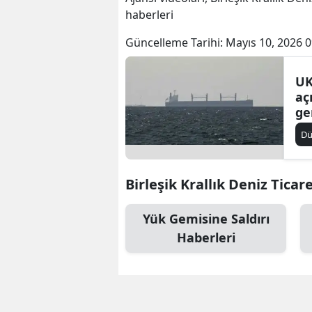
haberleri
Güncelleme Tarihi:
Mayıs 10, 2026 0
UK
aç
ge
dü
D
Birleşik Krallık Deniz Ticar
Yük Gemisine Saldırı
Haberleri