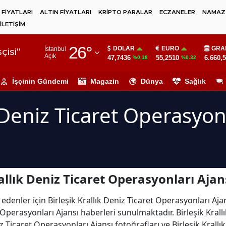
 FİYATLARI
ALTIN FİYATLARI
KRİPTO PARALAR
ECZANELER
NAMAZ 
İLETİŞİM
Adana
26
°
DOLAR
EURO
GRA
İstanbul
Adıyaman
çisi"
Açık
47,7436
55,2510
6.660,
%0.18
%0.32
Afyonkarahisar
İşçinin Gündemi
Magazin
Dünya
Sağlık
Ağrı
k Deniz Ticaret Operasyon
Amasya
Ankara
Antalya
Artvin
allık Deniz Ticaret Operasyonları Ajan
Aydın
denler için Birleşik Krallık Deniz Ticaret Operasyonları Ajans
t Operasyonları Ajansı haberleri sunulmaktadır. Birleşik Kral
Balıkesir
niz Ticaret Operasyonları Ajansı fotoğrafları ve Birleşik Krall