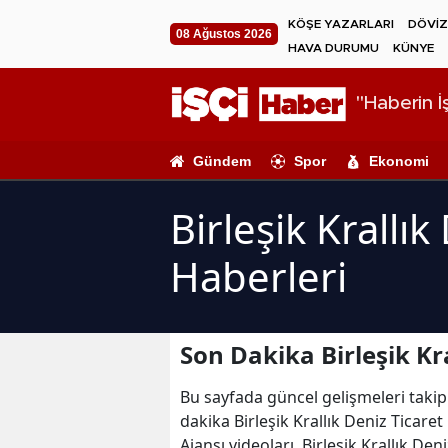
KÖŞE YAZARLARI
DÖVİZ
08 Ağustos 2026
HAVA DURUMU
KÜNYE
"Haberin İş
Gündem
Spor
Ekonomi
Birleşik Krallı
Haberleri
Son Dakika Birleşik Kr
Bu sayfada güncel gelişmeleri takip e
dakika Birleşik Krallık Deniz Ticare
Ajansı videoları, Birleşik Krallık De