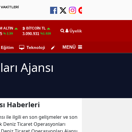
VAKİTLERİ
M ALTIN
BITCOIN TL
Üyelik
55
3.090.931
% 2,59
%1.028
MENÜ
Eğitim
Teknoloji
Köşe Yazarları
ları Ajansı
sı Haberleri
ı ile ilgili en son gelişmeler ve son
lık Deniz Ticaret Operasyonları
ık Deniz Ticaret Operasyonları Ajansı