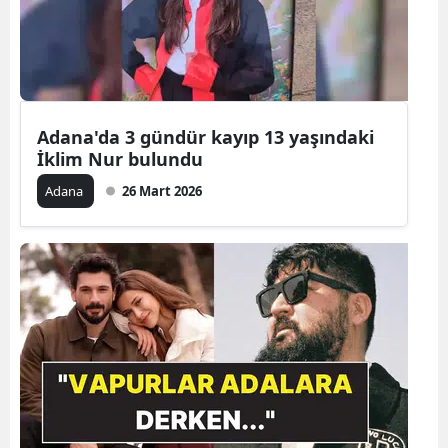
Edirne
Elazığ
Erzincan
Adana'da 3 gündür kayıp 13 yaşındaki
Erzurum
İklim Nur bulundu
Eskişehir
Adana
26 Mart 2026
Gaziantep
Giresun
Gümüşhan
Hakkari
Hatay
Isparta