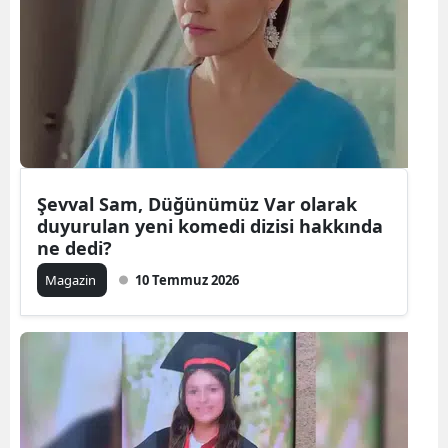
Bilecik
Bingöl
Bitlis
Bolu
Burdur
Şevval Sam, Düğünümüz Var olarak
duyurulan yeni komedi dizisi hakkında
Bursa
ne dedi?
Çanakkale
Magazin
10 Temmuz 2026
Çankırı
Çorum
Denizli
Diyarbakır