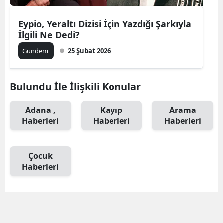
Mersin
Eypio, Yeraltı Dizisi İçin Yazdığı Şarkıyla
İlgili Ne Dedi?
İstanbul
Gündem
25 Şubat 2026
İzmir
Kars
Bulundu İle İlişkili Konular
Kastamonu
Adana ,
Kayıp
Arama
Kayseri
Haberleri
Haberleri
Haberleri
Kırklareli
Çocuk
Kırşehir
Haberleri
Kocaeli
Konya
Kütahya