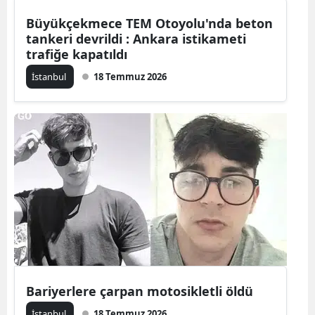
Büyükçekmece TEM Otoyolu'nda beton
Malatya
tankeri devrildi : Ankara istikameti
Manisa
trafiğe kapatıldı
İstanbul
18 Temmuz 2026
Kahramanm
Mardin
Muğla
Muş
Nevşehir
Niğde
Ordu
Rize
Bariyerlere çarpan motosikletli öldü
Sakarya
İstanbul
18 Temmuz 2026