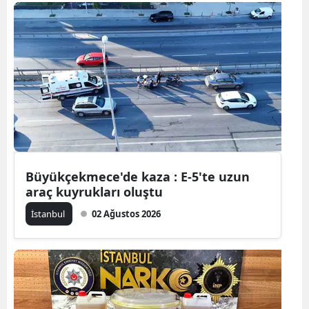
Bilecik
Bingöl
Bitlis
Bolu
Burdur
Bursa
Büyükçekmece'de kaza : E-5'te uzun
Çanakkale
araç kuyrukları oluştu
Çankırı
İstanbul
02 Ağustos 2026
Çorum
Denizli
Diyarbakır