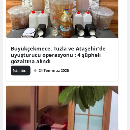
Edirne
Elazığ
Erzincan
Erzurum
Büyükçekmece, Tuzla ve Ataşehir'de
uyuşturucu operasyonu : 4 şüpheli
Eskişehir
gözaltına alındı
Gaziantep
İstanbul
24 Temmuz 2026
Giresun
Gümüşhan
Hakkari
Hatay
Isparta