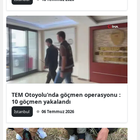
Samsun
Siirt
Sinop
Sivas
Tekirdağ
Tokat
Trabzon
TEM Otoyolu'nda göçmen operasyonu :
Tunceli
10 göçmen yakalandı
İstanbul
06 Temmuz 2026
Şanlıurfa
Uşak
Van