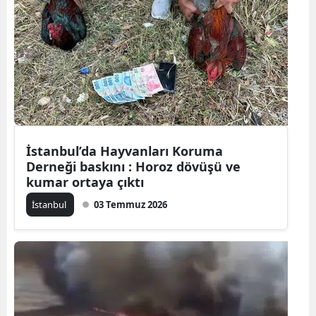
Yozgat
Zonguldak
Aksaray
Bayburt
Karaman
İstanbul’da Hayvanları Koruma
Derneği baskını : Horoz dövüşü ve
Kırıkkale
kumar ortaya çıktı
Batman
İstanbul
03 Temmuz 2026
Şırnak
Bartın
Ardahan
Iğdır