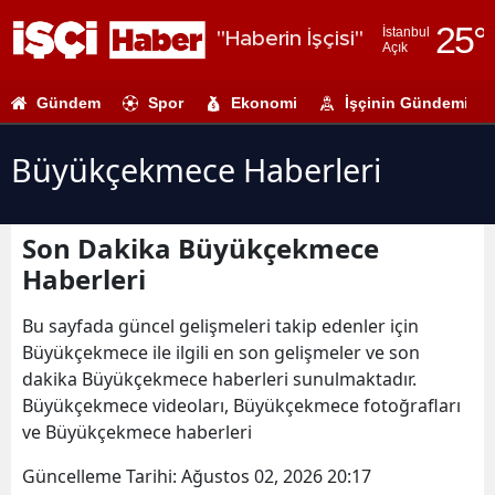
25
°
İstanbul
"Haberin İşçisi"
Açık
Adana
Gündem
Spor
Ekonomi
İşçinin Gündemi
Adıyaman
Afyonkarahi
Büyükçekmece Haberleri
Ağrı
Son Dakika Büyükçekmece
Amasya
Haberleri
Ankara
Bu sayfada güncel gelişmeleri takip edenler için
Antalya
Büyükçekmece ile ilgili en son gelişmeler ve son
dakika Büyükçekmece haberleri sunulmaktadır.
Artvin
Büyükçekmece videoları, Büyükçekmece fotoğrafları
Aydın
ve Büyükçekmece haberleri
Balıkesir
Güncelleme Tarihi:
Ağustos 02, 2026 20:17