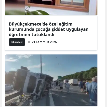
Mersin
İstanbul
Büyükçekmece'de özel eğitim
İzmir
kurumunda çocuğa şiddet uygulayan
öğretmen tutuklandı
Kars
İstanbul
21 Temmuz 2026
Kastamonu
Kayseri
Kırklareli
Kırşehir
Kocaeli
Konya
Kütahya