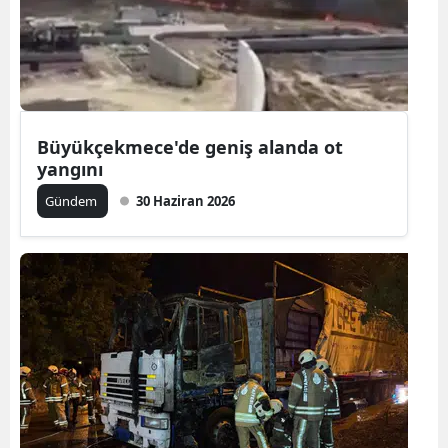
Yalova
Karabük
Kilis
Büyükçekmece'de geniş alanda ot
Osmaniye
yangını
Gündem
30 Haziran 2026
Düzce