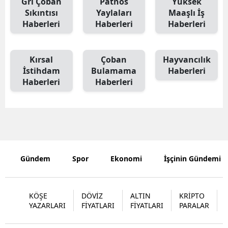
Ğrı Çoban
Patnos
Yüksek
Sıkıntısı
Yaylaları
Maaşlı İş
Edirne
Haberleri
Haberleri
Haberleri
Elazığ
Erzincan
Kırsal
Çoban
Hayvancılık
İstihdam
Bulamama
Haberleri
Erzurum
Haberleri
Haberleri
Eskişehir
Gaziantep
Giresun
Gümüşhan
Gündem
Spor
Ekonomi
İşçinin Gündemi
Hakkari
KÖŞE
DÖVİZ
ALTIN
KRİPTO
Hatay
YAZARLARI
FİYATLARI
FİYATLARI
PARALAR
Isparta