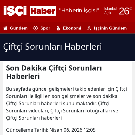
26
°
İstanbul
"Haberin İşçisi"
Açık
Adana
Gündem
Spor
Ekonomi
İşçinin Gündemi
Adıyaman
Afyonkarahi
Çiftçi Sorunları Haberleri
Ağrı
Son Dakika Çiftçi Sorunları
Amasya
Haberleri
Ankara
Bu sayfada güncel gelişmeleri takip edenler için Çiftçi
Antalya
Sorunları ile ilgili en son gelişmeler ve son dakika
Çiftçi Sorunları haberleri sunulmaktadır. Çiftçi
Artvin
Sorunları videoları, Çiftçi Sorunları fotoğrafları ve
Aydın
Çiftçi Sorunları haberleri
Balıkesir
Güncelleme Tarihi:
Nisan 06, 2026 12:05