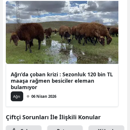
Bilecik
Bingöl
Bitlis
Bolu
Burdur
Bursa
Ağrı’da çoban krizi : Sezonluk 120 bin TL
Çanakkale
maaşa rağmen besiciler eleman
bulamıyor
Çankırı
Ağrı
06 Nisan 2026
Çorum
Denizli
Çiftçi Sorunları İle İlişkili Konular
Diyarbakır