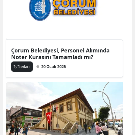
Edirne
Elazığ
Erzincan
Erzurum
Çorum Belediyesi, Personel Alımında
Noter Kurasını Tamamladı mı?
Eskişehir
İş İlanları
20 Ocak 2026
Gaziantep
Giresun
Gümüşhan
Hakkari
Hatay
Isparta