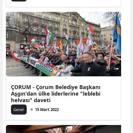
Yalova
Karabük
Kilis
Osmaniye
Düzce
ÇORUM - Çorum Belediye Başkanı
Aşgın'dan ülke liderlerine "leblebi
helvası" daveti
Genel
15 Mart 2022