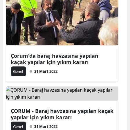
Yozgat
Zonguldak
Aksaray
Bayburt
Çorum'da baraj havzasına yapılan
Karaman
kaçak yapılar için yıkım kararı
Kırıkkale
Genel
31 Mart 2022
Batman
Şırnak
Bartın
ÇORUM - Baraj havzasına yapılan kaçak
yapılar için yıkım kararı
Ardahan
Genel
31 Mart 2022
Iğdır