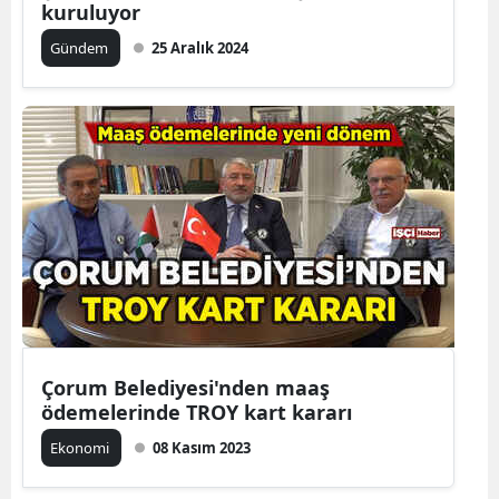
kuruluyor
Malatya
Gündem
25 Aralık 2024
Manisa
Kahramanm
Mardin
Muğla
Muş
Nevşehir
Niğde
Çorum Belediyesi'nden maaş
Ordu
ödemelerinde TROY kart kararı
Rize
Ekonomi
08 Kasım 2023
Sakarya