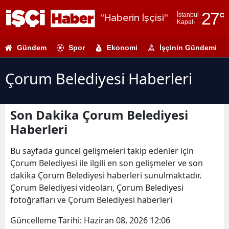
27
°
İstanbul
"Haberin İşçisi"
Kapalı
Adana
Gündem
Spor
Ekonomi
İşçinin Gündemi
Adıyaman
Afyonkarahi
Çorum Belediyesi Haberleri
Ağrı
Son Dakika Çorum Belediyesi
Amasya
Haberleri
Ankara
Bu sayfada güncel gelişmeleri takip edenler için
Antalya
Çorum Belediyesi ile ilgili en son gelişmeler ve son
dakika Çorum Belediyesi haberleri sunulmaktadır.
Artvin
Çorum Belediyesi videoları, Çorum Belediyesi
Aydın
fotoğrafları ve Çorum Belediyesi haberleri
Balıkesir
Güncelleme Tarihi:
Haziran 08, 2026 12:06