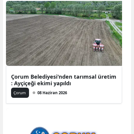
Bilecik
Bingöl
Bitlis
Bolu
Burdur
Bursa
Çorum Belediyesi'nden tarımsal üretim
Çanakkale
: Ayçiçeği ekimi yapıldı
Çankırı
Çorum
08 Haziran 2026
Çorum
Denizli
Diyarbakır