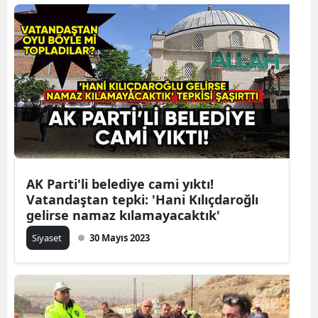
Samsun
Siirt
Sinop
Sivas
Tekirdağ
Tokat
AK Parti'li belediye cami yıktı!
Vatandaştan tepki: 'Hani Kılıçdaroğlı
Trabzon
gelirse namaz kılamayacaktık'
Tunceli
Siyaset
30 Mayıs 2023
Şanlıurfa
Uşak
Van