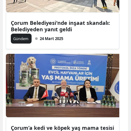
Mersin
İstanbul
Çorum Belediyesi'nde inşaat skandalı:
Belediyeden yanıt geldi
İzmir
Gündem
24 Mart 2025
Kars
Kastamonu
Kayseri
Kırklareli
Kırşehir
Kocaeli
Konya
Çorum’a kedi ve köpek yaş mama tesisi
Kütahya