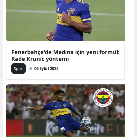
Yozgat
Zonguldak
Aksaray
Bayburt
Fenerbahçe'de Medina için yeni formül:
Rade Krunic yöntemi
Karaman
Spor
06 Eylül 2024
Kırıkkale
Batman
Şırnak
Bartın
Ardahan
Iğdır