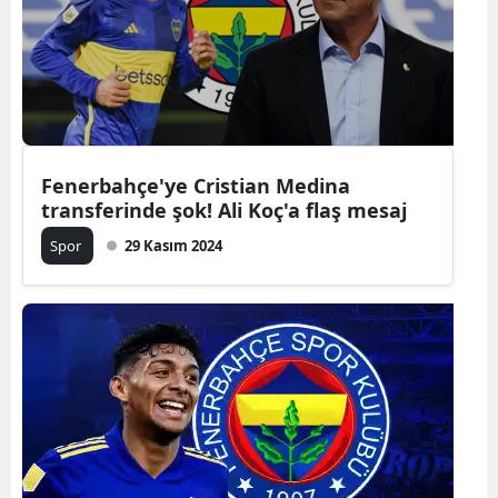
Edirne
Elazığ
Erzincan
Erzurum
Fenerbahçe'ye Cristian Medina
transferinde şok! Ali Koç'a flaş mesaj
Eskişehir
Spor
29 Kasım 2024
Gaziantep
Giresun
Gümüşhan
Hakkari
Hatay
Isparta