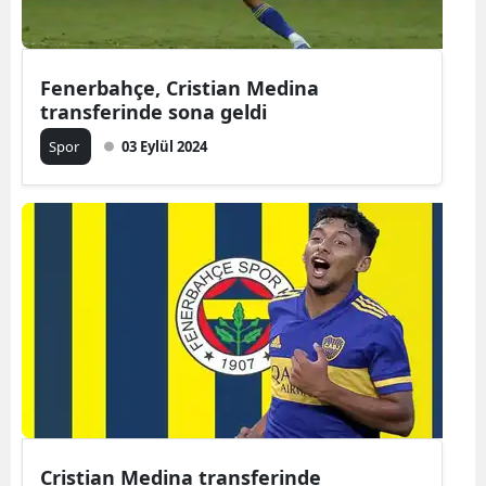
Yalova
Fenerbahçe, Cristian Medina
Karabük
transferinde sona geldi
Kilis
Spor
03 Eylül 2024
Osmaniye
Düzce
Cristian Medina transferinde