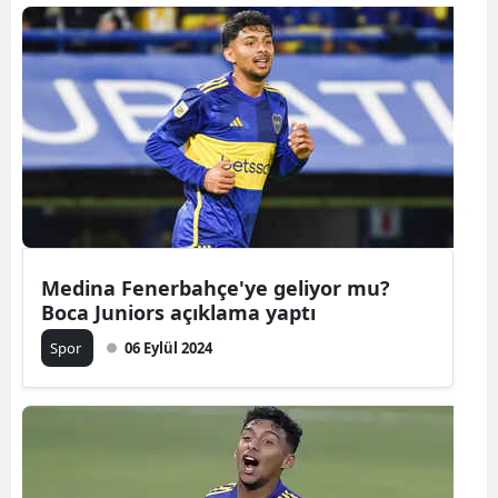
Samsun
Siirt
Sinop
Sivas
Tekirdağ
Tokat
Medina Fenerbahçe'ye geliyor mu?
Boca Juniors açıklama yaptı
Trabzon
Spor
06 Eylül 2024
Tunceli
Şanlıurfa
Uşak
Van