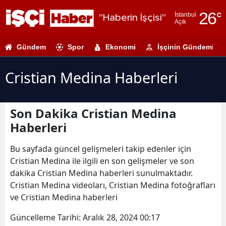
26
°
İstanbul
"Haberin İşçisi"
Açık
Adana
Gündem
Spor
Ekonomi
İşçinin Gündemi
Adıyaman
Afyonkarahi
Cristian Medina Haberleri
Ağrı
Son Dakika Cristian Medina
Amasya
Haberleri
Ankara
Bu sayfada güncel gelişmeleri takip edenler için
Antalya
Cristian Medina ile ilgili en son gelişmeler ve son
dakika Cristian Medina haberleri sunulmaktadır.
Artvin
Cristian Medina videoları, Cristian Medina fotoğrafları
Aydın
ve Cristian Medina haberleri
Balıkesir
Güncelleme Tarihi:
Aralık 28, 2024 00:17