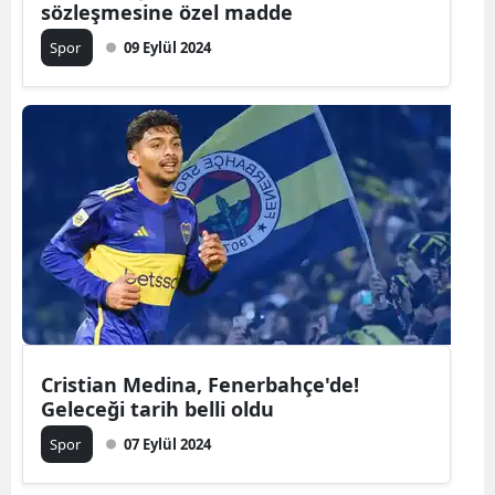
sözleşmesine özel madde
Malatya
Spor
09 Eylül 2024
Manisa
Kahramanm
Mardin
Muğla
Muş
Nevşehir
Niğde
Cristian Medina, Fenerbahçe'de!
Ordu
Geleceği tarih belli oldu
Rize
Spor
07 Eylül 2024
Sakarya