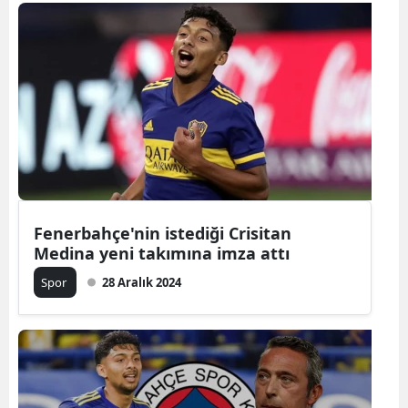
Bilecik
Bingöl
Bitlis
Bolu
Burdur
Bursa
Fenerbahçe'nin istediği Crisitan
Çanakkale
Medina yeni takımına imza attı
Çankırı
Spor
28 Aralık 2024
Çorum
Denizli
Diyarbakır