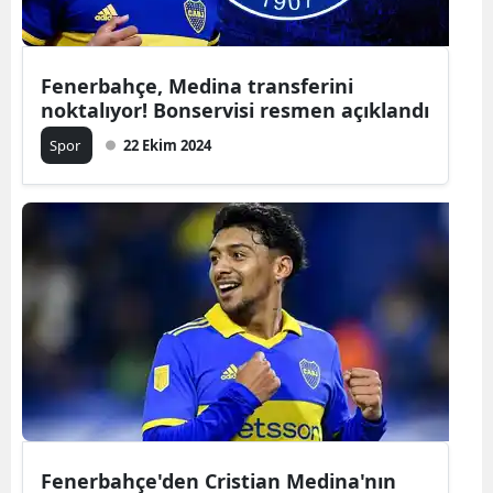
Mersin
İstanbul
Fenerbahçe, Medina transferini
noktalıyor! Bonservisi resmen açıklandı
İzmir
Spor
22 Ekim 2024
Kars
Kastamonu
Kayseri
Kırklareli
Kırşehir
Kocaeli
Konya
Fenerbahçe'den Cristian Medina'nın
Kütahya