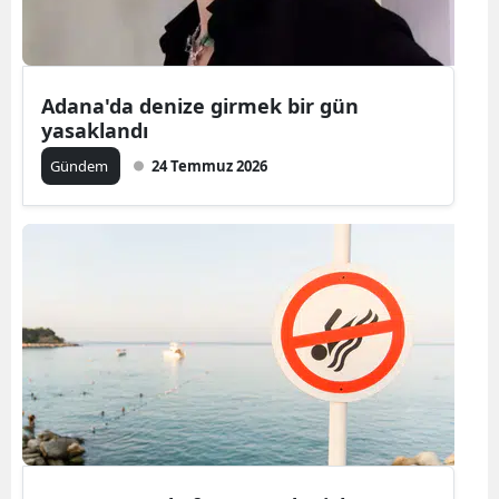
Yalova
Karabük
Adana'da denize girmek bir gün
yasaklandı
Kilis
Gündem
24 Temmuz 2026
Osmaniye
Düzce