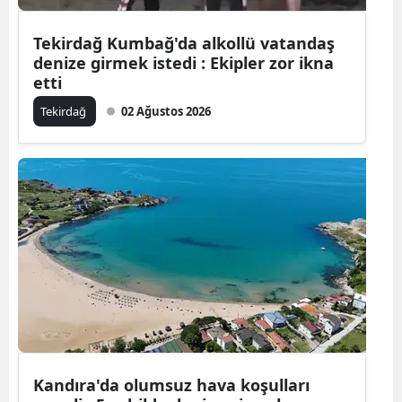
Mersin
Tekirdağ Kumbağ'da alkollü vatandaş
denize girmek istedi : Ekipler zor ikna
İstanbul
etti
İzmir
Tekirdağ
02 Ağustos 2026
Kars
Kastamonu
Kayseri
Kırklareli
Kırşehir
Kocaeli
Konya
Kandıra'da olumsuz hava koşulları
Kütahya