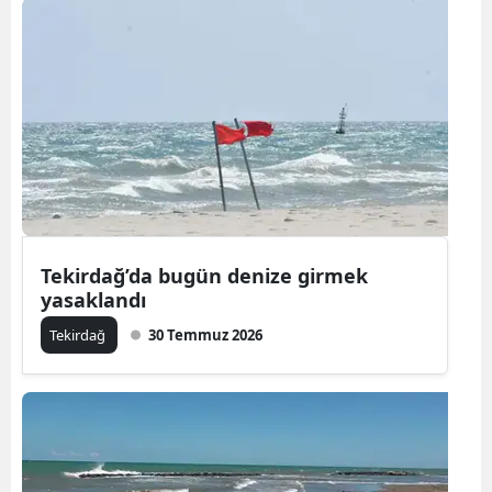
Samsun
Siirt
Sinop
Sivas
Tekirdağ
Tokat
Tekirdağ’da bugün denize girmek
yasaklandı
Trabzon
Tekirdağ
30 Temmuz 2026
Tunceli
Şanlıurfa
Uşak
Van