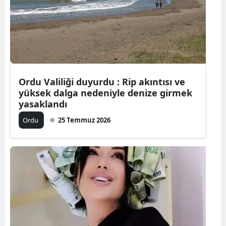
Yozgat
Zonguldak
Aksaray
Ordu Valiliği duyurdu : Rip akıntısı ve
Bayburt
yüksek dalga nedeniyle denize girmek
Karaman
yasaklandı
Ordu
25 Temmuz 2026
Kırıkkale
Batman
Şırnak
Bartın
Ardahan
Iğdır