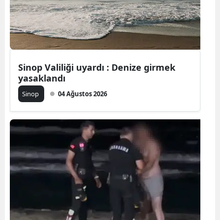
Edirne
Elazığ
Erzincan
Sinop Valiliği uyardı : Denize girmek
Erzurum
yasaklandı
Eskişehir
Sinop
04 Ağustos 2026
Gaziantep
Giresun
Gümüşhan
Hakkari
Hatay
Isparta