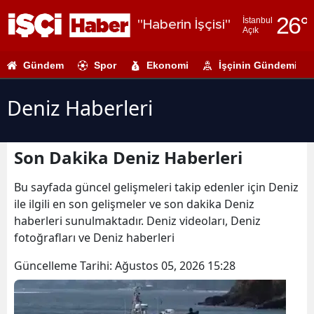
26
°
İstanbul
"Haberin İşçisi"
Açık
Adana
Gündem
Spor
Ekonomi
İşçinin Gündemi
Adıyaman
Afyonkarahi
Deniz Haberleri
Ağrı
Son Dakika Deniz Haberleri
Amasya
Ankara
Bu sayfada güncel gelişmeleri takip edenler için Deniz
ile ilgili en son gelişmeler ve son dakika Deniz
Antalya
haberleri sunulmaktadır. Deniz videoları, Deniz
fotoğrafları ve Deniz haberleri
Artvin
Güncelleme Tarihi:
Ağustos 05, 2026 15:28
Aydın
Balıkesir