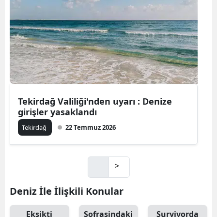
Tekirdağ Valiliği'nden uyarı : Denize
girişler yasaklandı
Tekirdağ
22 Temmuz 2026
>
Deniz İle İlişkili Konular
Eksikti
Sofrasindaki
Survivorda