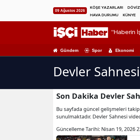
KÖŞE YAZARLARI
DÖVİZ
09 Ağustos 2026
HAVA DURUMU
KÜNYE
"Haberin İş
Gündem
Spor
Ekonomi
Devler Sahnesi
Son Dakika Devler Sah
Bu sayfada güncel gelişmeleri takip 
sunulmaktadır. Devler Sahnesi video
Güncelleme Tarihi:
Nisan 19, 2026 2