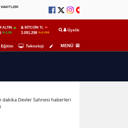
VAKİTLERİ
 ALTIN
BITCOIN TL
Üyelik
5
3.091.298
% 2,59
%-0.099
MENÜ
Eğitim
Teknoloji
Köşe Yazarları
on dakika Devler Sahnesi haberleri
i