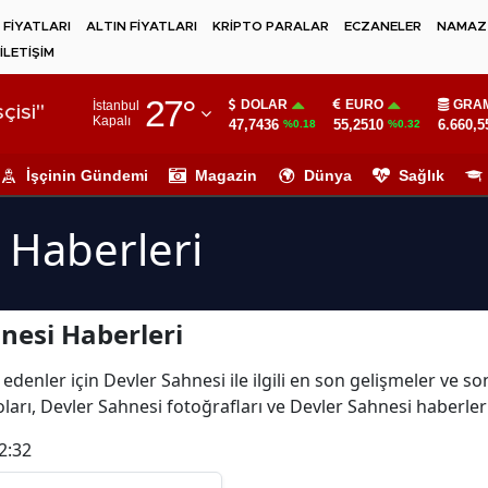
 FİYATLARI
ALTIN FİYATLARI
KRİPTO PARALAR
ECZANELER
NAMAZ 
İLETİŞİM
Adana
27
°
DOLAR
EURO
GRAM
İstanbul
Adıyaman
çisi"
Kapalı
47,7436
55,2510
6.660,5
%0.18
%0.32
Afyonkarahisar
İşçinin Gündemi
Magazin
Dünya
Sağlık
Ağrı
 Haberleri
Amasya
Ankara
nesi Haberleri
Antalya
Artvin
edenler için Devler Sahnesi ile ilgili en son gelişmeler ve s
ları, Devler Sahnesi fotoğrafları ve Devler Sahnesi haberler
Aydın
2:32
Balıkesir