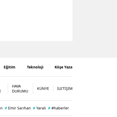
Eğitim
Teknoloji
Köşe Yazarları
HAVA
KÜNYE
İLETİŞİM
İ
DURUMU
an
#
Emir Sarıhan
#
Yaralı
#
#haberler