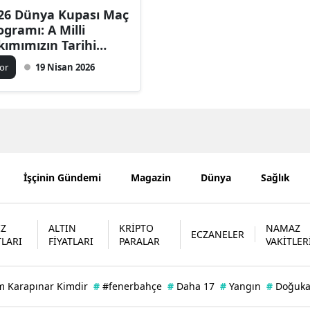
26 Dünya Kupası Maç
Bilecik
ogramı: A Milli
kımımızın Tarihi
Bingöl
cadelesi Ne Zaman
or
19 Nisan 2026
Bitlis
şlayacak?
Bolu
Burdur
Bursa
İşçinin Gündemi
Magazin
Dünya
Sağlık
Çanakkale
Çankırı
İZ
ALTIN
KRİPTO
NAMAZ
ECZANELER
TLARI
FİYATLARI
PARALAR
VAKİTLER
Çorum
Denizli
m Karapınar Kimdir
#
#fenerbahçe
#
Daha 17
#
Yangın
#
Doğuk
Diyarbakır