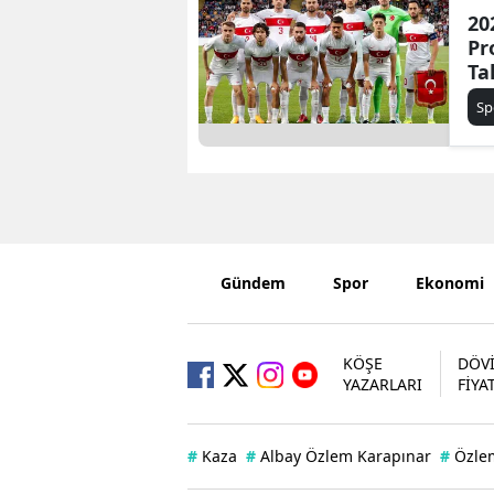
20
Pr
Ta
Mü
Sp
Ba
Gündem
Spor
Ekonomi
KÖŞE
DÖV
YAZARLARI
FİYA
#
Kaza
#
Albay Özlem Karapınar
#
Özle