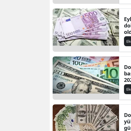
Ey
do
ol
E
Do
ba
20
E
Do
yü
gü