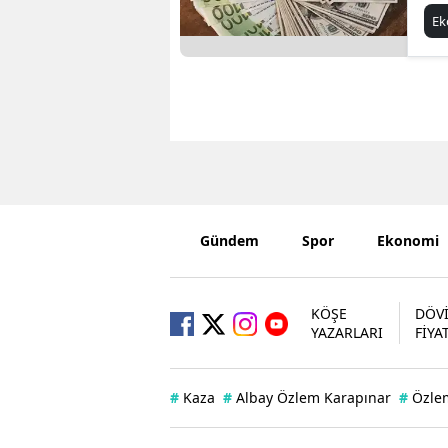
E
Gündem
Spor
Ekonomi
KÖŞE
DÖV
YAZARLARI
FİYA
#
Kaza
#
Albay Özlem Karapınar
#
Özle