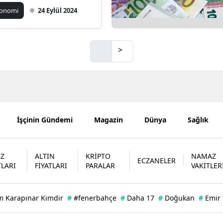
konomi
24 Eylül 2024
Mersin
İstanbul
>
İzmir
Kars
Kastamonu
Kayseri
İşçinin Gündemi
Magazin
Dünya
Sağlık
Kırklareli
İZ
ALTIN
KRİPTO
NAMAZ
Kırşehir
ECZANELER
TLARI
FİYATLARI
PARALAR
VAKİTLER
Kocaeli
Konya
m Karapınar Kimdir
#
#fenerbahçe
#
Daha 17
#
Doğukan
#
Emir
Kütahya