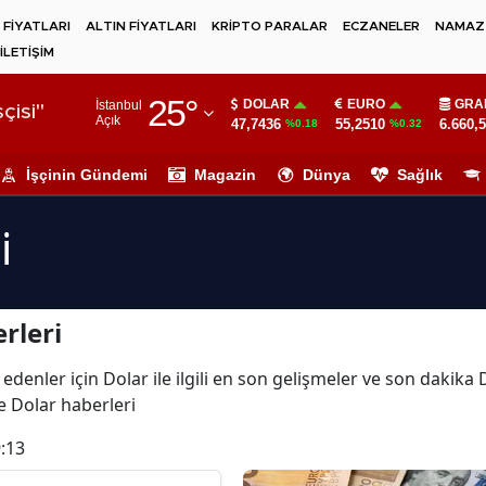
 FİYATLARI
ALTIN FİYATLARI
KRİPTO PARALAR
ECZANELER
NAMAZ 
İLETİŞİM
Adana
25
°
DOLAR
EURO
GRA
İstanbul
Adıyaman
çisi"
Açık
47,7436
55,2510
6.660,
%0.18
%0.32
Afyonkarahisar
İşçinin Gündemi
Magazin
Dünya
Sağlık
Ağrı
i
Amasya
Ankara
rleri
Antalya
Artvin
edenler için Dolar ile ilgili en son gelişmeler ve son dakika
ve Dolar haberleri
Aydın
:13
Balıkesir