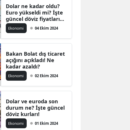
Dolar ne kadar oldu?
Euro yükseldi mi? İşte
güncel döviz fiyatları...
Ekonomi
04 Ekim 2024
Bakan Bolat dış ticaret
açığını açıkladı! Ne
kadar azaldı?
Ekonomi
02 Ekim 2024
Dolar ve euroda son
durum ne? İşte güncel
döviz kurları!
Ekonomi
01 Ekim 2024