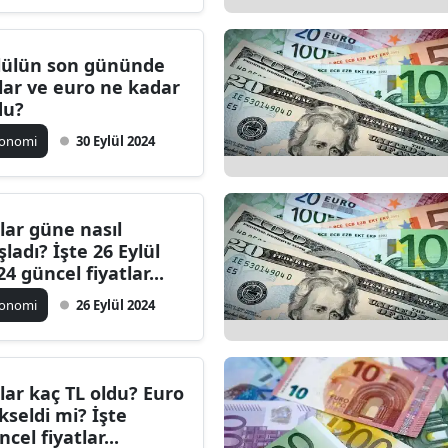
Edirne
lülün son gününde
Elazığ
lar ve euro ne kadar
du?
Erzincan
konomi
30 Eylül 2024
Erzurum
Eskişehir
lar güne nasıl
Gaziantep
şladı? İşte 26 Eylül
24 güncel fiyatlar...
Giresun
konomi
26 Eylül 2024
Gümüşhane
Hakkari
lar kaç TL oldu? Euro
Hatay
kseldi mi? İşte
ncel fiyatlar...
Isparta