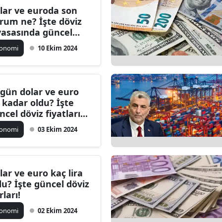
lar ve euroda son
Bilecik
rum ne? İşte döviz
yasasında güncel
Bingöl
lişmeler
konomi
10 Ekim 2024
Bitlis
Bolu
gün dolar ve euro
Burdur
 kadar oldu? İşte
ncel döviz fiyatları...
Bursa
konomi
03 Ekim 2024
Çanakkale
Çankırı
lar ve euro kaç lira
Çorum
du? İşte güncel döviz
rları!
Denizli
konomi
02 Ekim 2024
Diyarbakır