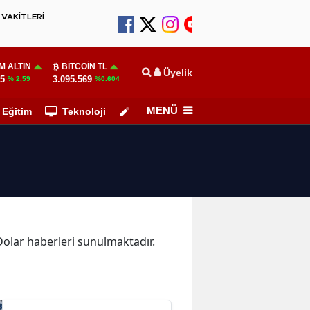
VAKİTLERİ
M ALTIN
BITCOIN TL
Üyelik
55
3.095.569
% 2,59
%0.604
MENÜ
Eğitim
Teknoloji
Köşe Yazarları
 Dolar haberleri sunulmaktadır.