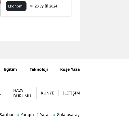
Ekonomi
23 Eylül 2024
Eğitim
Teknoloji
Köşe Yazarları
HAVA
KÜNYE
İLETİŞİM
İ
DURUMU
 Sarıhan
#
Yangın
#
Yaralı
#
Galatasaray'