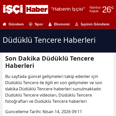
26
°
İstanbul
"Haberin İşçisi"
Kapalı
Adana
Gündem
Spor
Ekonomi
İşçinin Gündemi
Adıyaman
Afyonkarahi
Düdüklü Tencere Haberleri
Ağrı
Son Dakika Düdüklü Tencere
Amasya
Haberleri
Ankara
Bu sayfada güncel gelişmeleri takip edenler için
Antalya
Düdüklü Tencere ile ilgili en son gelişmeler ve son
dakika Düdüklü Tencere haberleri sunulmaktadır.
Artvin
Düdüklü Tencere videoları, Düdüklü Tencere
Aydın
fotoğrafları ve Düdüklü Tencere haberleri
Balıkesir
Güncelleme Tarihi:
Nisan 14, 2026 09:11