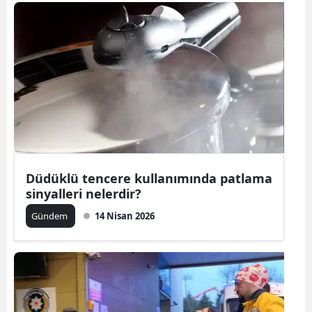
Bilecik
Bingöl
Bitlis
Bolu
Burdur
Bursa
Düdüklü tencere kullanımında patlama
Çanakkale
sinyalleri nelerdir?
Çankırı
Gündem
14 Nisan 2026
Çorum
Denizli
Diyarbakır