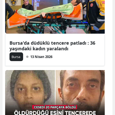
Edirne
Elazığ
Erzincan
Erzurum
Bursa'da düdüklü tencere patladı : 36
yaşındaki kadın yaralandı
Eskişehir
Bursa
13 Nisan 2026
Gaziantep
Giresun
Gümüşhan
Hakkari
Hatay
Isparta