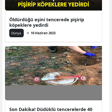
Mersin
İstanbul
Öldürdüğü eşini tencerede pişirip
köpeklere yedirdi
İzmir
Dünya
10 Haziran 2023
Kars
Kastamonu
Kayseri
Kırklareli
Kırşehir
Kocaeli
Konya
Son Dakika! Düdüklü tencerelerde 40
Kütahya