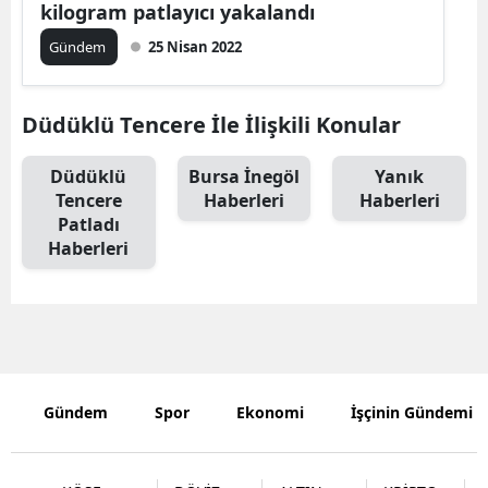
kilogram patlayıcı yakalandı
Malatya
Gündem
25 Nisan 2022
Manisa
Düdüklü Tencere İle İlişkili Konular
Kahramanm
Mardin
Düdüklü
Bursa İnegöl
Yanık
Tencere
Haberleri
Haberleri
Muğla
Patladı
Haberleri
Muş
Nevşehir
Niğde
Ordu
Gündem
Spor
Ekonomi
İşçinin Gündemi
Rize
Sakarya