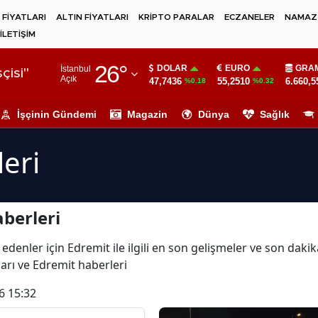
 FİYATLARI
ALTIN FİYATLARI
KRİPTO PARALAR
ECZANELER
NAMAZ 
İLETİŞİM
Adana
26
°
DOLAR
EURO
GRAM
İstanbul
Adıyaman
çisi"
Açık
47,7436
55,2510
6.660,5
%0.18
%0.32
Afyonkarahisar
İşçinin Gündemi
Magazin
Dünya
Sağlık
Ağrı
eri
Amasya
Ankara
berleri
Antalya
Artvin
edenler için Edremit ile ilgili en son gelişmeler ve son dak
ları ve Edremit haberleri
Aydın
6 15:32
Balıkesir