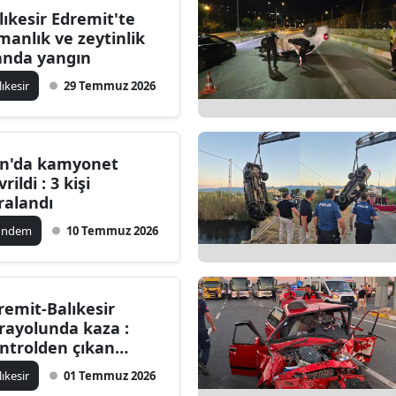
lıkesir Edremit'te
Bilecik
manlık ve zeytinlik
anda yangın
Bingöl
lıkesir
29 Temmuz 2026
Bitlis
Bolu
n'da kamyonet
Burdur
rildi : 3 kişi
ralandı
Bursa
ündem
10 Temmuz 2026
Çanakkale
Çankırı
remit-Balıkesir
Çorum
rayolunda kaza :
ntrolden çıkan
Denizli
omobil refüje çarptı
lıkesir
01 Temmuz 2026
Diyarbakır