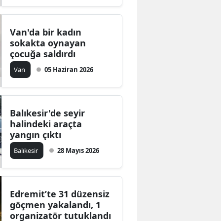
Van'da bir kadın
sokakta oynayan
çocuğa saldırdı
Van
05 Haziran 2026
Balıkesir'de seyir
halindeki araçta
yangın çıktı
Balıkesir
28 Mayıs 2026
Edremit’te 31 düzensiz
göçmen yakalandı, 1
organizatör tutuklandı