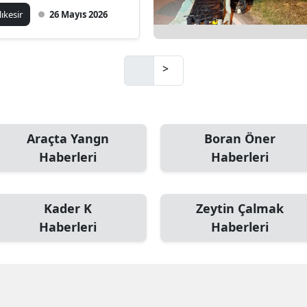
lıkesir
26 Mayıs 2026
Mersin
İstanbul
>
İzmir
Kars
Kastamonu
Araçta Yangn
Boran Öner
Haberleri
Haberleri
Kayseri
Kırklareli
Kader K
Zeytin Çalmak
Kırşehir
Haberleri
Haberleri
Kocaeli
Konya
Kütahya