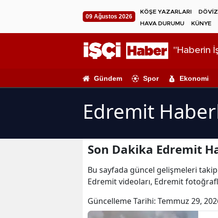
KÖŞE YAZARLARI
DÖVİZ
09 Ağustos 2026
HAVA DURUMU
KÜNYE
"Haberin İş
Gündem
Spor
Ekonomi
Edremit Haberl
Son Dakika Edremit Ha
Bu sayfada güncel gelişmeleri takip 
Edremit videoları, Edremit fotoğraf
Güncelleme Tarihi:
Temmuz 29, 202