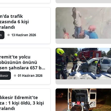
Edirne
n'da trafik
Elazığ
zasında 6 kişi
ralandı
Erzincan
an
13 Haziran 2026
Erzurum
Eskişehir
remit'te yolcu
Gaziantep
obüsünün önünü
sen şahıslara 657 bin
Giresun
 rekor ceza
lıkesir
01 Haziran 2026
Gümüşhane
Hakkari
lıkesir Edremit'te
Hatay
a : 1 kişi öldü, 3 kişi
ralandı
Isparta