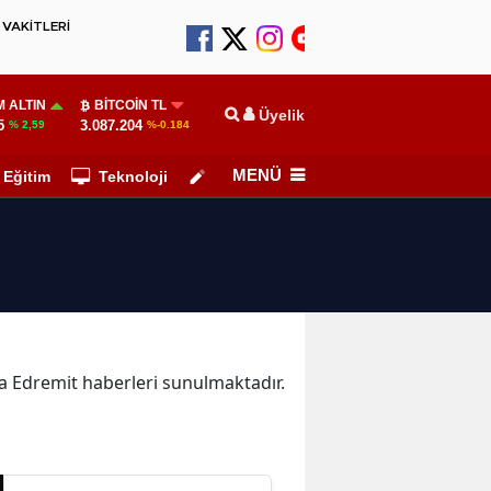
VAKİTLERİ
 ALTIN
BITCOIN TL
Üyelik
5
3.087.204
% 2,59
%-0.184
MENÜ
Eğitim
Teknoloji
Köşe Yazarları
ika Edremit haberleri sunulmaktadır.