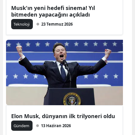
Musk'ın yeni hedefi sinema! Yıl
Mersin
bitmeden yapacağını açıkladı
İstanbul
Teknoloji
23 Temmuz 2026
İzmir
Kars
Kastamonu
Kayseri
Kırklareli
Kırşehir
Kocaeli
Elon Musk, dünyanın ilk trilyoneri oldu
Konya
Gündem
13 Haziran 2026
Kütahya