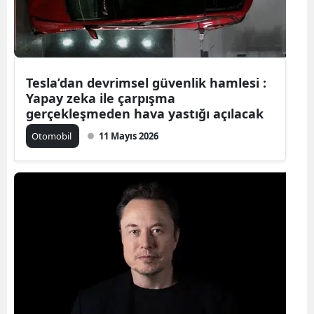
Yozgat
Zonguldak
Tesla’dan devrimsel güvenlik hamlesi :
Aksaray
Yapay zeka ile çarpışma
gerçekleşmeden hava yastığı açılacak
Bayburt
Otomobil
11 Mayıs 2026
Karaman
Kırıkkale
Batman
Şırnak
Bartın
Ardahan
Iğdır