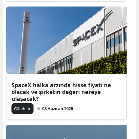
Malatya
Manisa
Kahramanm
Mardin
Muğla
Muş
SpaceX halka arzında hisse fiyatı ne
Nevşehir
olacak ve şirketin değeri nereye
ulaşacak?
Niğde
Gündem
03 Haziran 2026
Ordu
Rize
Sakarya