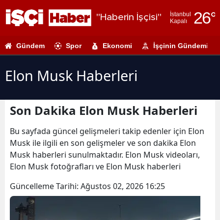
26
°
İstanbul
"Haberin İşçisi"
Kapalı
Adana
Gündem
Spor
Ekonomi
İşçinin Gündemi
Adıyaman
Afyonkarahi
Elon Musk Haberleri
Ağrı
Son Dakika Elon Musk Haberleri
Amasya
Ankara
Bu sayfada güncel gelişmeleri takip edenler için Elon
Musk ile ilgili en son gelişmeler ve son dakika Elon
Antalya
Musk haberleri sunulmaktadır. Elon Musk videoları,
Elon Musk fotoğrafları ve Elon Musk haberleri
Artvin
Güncelleme Tarihi:
Ağustos 02, 2026 16:25
Aydın
Balıkesir