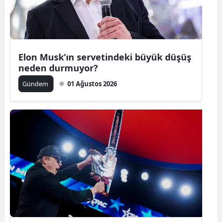
Edirne
Elazığ
Erzincan
Elon Musk’ın servetindeki büyük düşüş
neden durmuyor?
Erzurum
Gündem
01 Ağustos 2026
Eskişehir
Gaziantep
Giresun
Gümüşhan
Hakkari
Hatay
Isparta