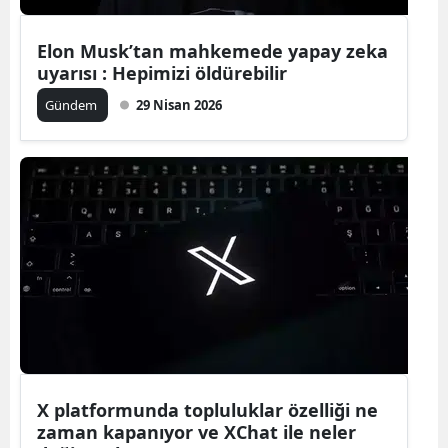
Yalova
Elon Musk’tan mahkemede yapay zeka
uyarısı : Hepimizi öldürebilir
Karabük
Gündem
29 Nisan 2026
Kilis
Osmaniye
Düzce
X platformunda topluluklar özelliği ne
zaman kapanıyor ve XChat ile neler