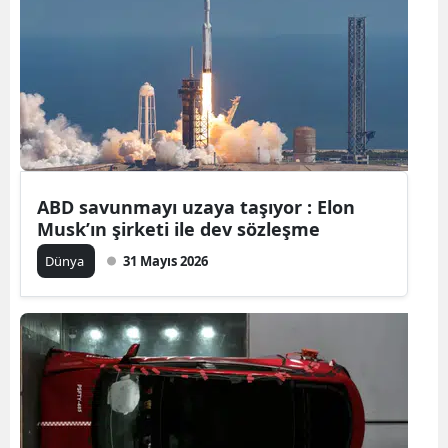
Samsun
Siirt
Sinop
Sivas
Tekirdağ
ABD savunmayı uzaya taşıyor : Elon
Musk’ın şirketi ile dev sözleşme
Tokat
Dünya
31 Mayıs 2026
Trabzon
Tunceli
Şanlıurfa
Uşak
Van