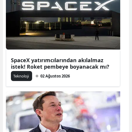
Bilecik
Bingöl
Bitlis
Bolu
Burdur
SpaceX yatırımcılarından akılalmaz
istek! Roket pembeye boyanacak mı?
Bursa
Teknoloji
02 Ağustos 2026
Çanakkale
Çankırı
Çorum
Denizli
Diyarbakır